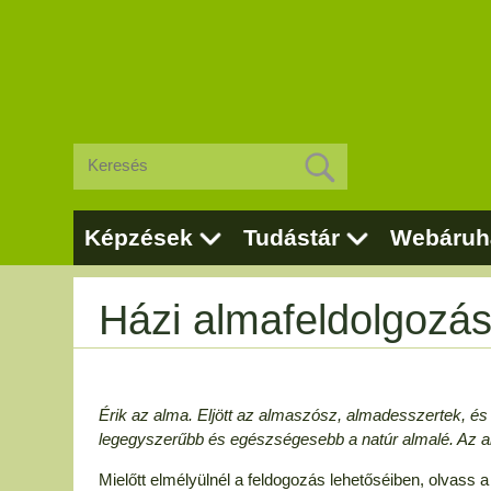
Képzések
Tudástár
Webáruh
Házi almafeldolgozá
Érik az alma. Eljött az almaszósz, almadesszertek, és a
legegyszerűbb és egészségesebb a natúr almalé. Az a
Mielőtt elmélyülnél a feldogozás lehetőséiben, olvass a 