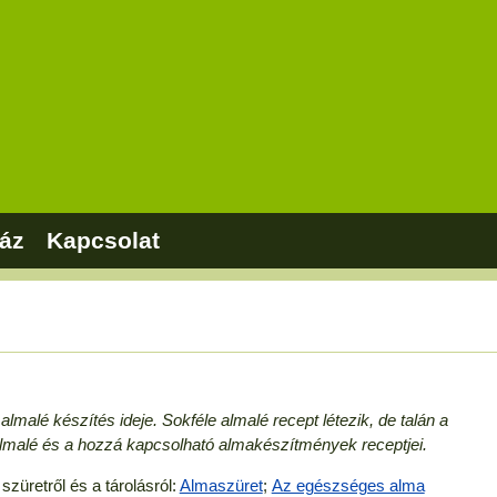
áz
Kapcsolat
s
lmalé készítés ideje. Sokféle almalé recept létezik, de talán a
lmalé és a hozzá kapcsolható almakészítmények receptjei.
szüretről és a tárolásról:
Almaszüret
;
Az egészséges alma