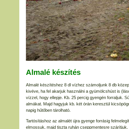
Almalé készítés
Almalé készítéshez 8 dl vízhez számoljunk 8 db köze
kivéve, ha fel akarjuk használni a gyümölcshúst is (lá
vízzel, hogy ellepje. Kb. 25 percig gyengén forraljuk. 
almákat. Majd hagyjuk kb. két órán keresztül kicsöpögni.
napig hűtőben tárolható.
Tartósításhoz az almalét újra gyenge forrásig felmelegí
elmossuk, majd tiszta ruhán cseppmentesre szárítjuk.