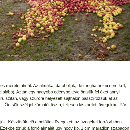
pes méretű almát. Az almákat daraboljuk, de meghámozni nem kell,
sd alább). Aztán egy nagyobb edénybe téve öntsük fel őket annyi
Sűrű szitán, vagy szűrőre helyezett sajthálón passzírozzuk át az
 Öntsük szét jól zárható, tiszta, teljesen kiszárított üvegekbe. Pár
tjük. Készítsük elő a befőttes üvegeket: az üvegeket forró vízben
 Ezekbe törjük a forró almalét úgy hogy kb. 1 cm maradjon szabadon