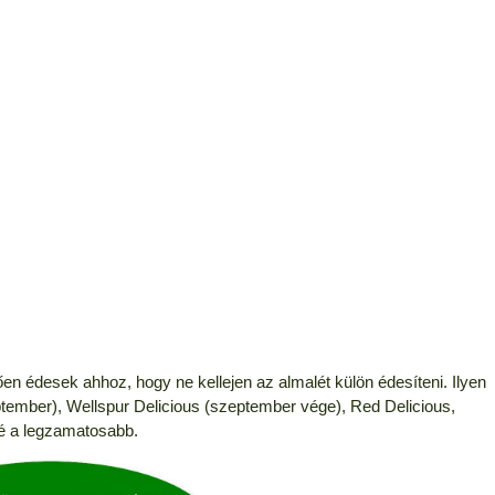
en édesek ahhoz, hogy ne kellejen az almalét külön édesíteni. Ilyen
ptember), Wellspur Delicious (szeptember vége), Red Delicious,
lé a legzamatosabb.