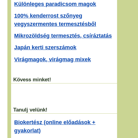
Különleges paradicsom magok
100% kenderrost szőnyeg
vegyszermentes termesztésből
Mikrozöldség termesztés, csíráztatás
Japán kerti szerszámok
Virágmagok, virágmag mixek
Kövess minket!
Tanulj velünk!
Biokertész (online előadások +
gyakorlat)