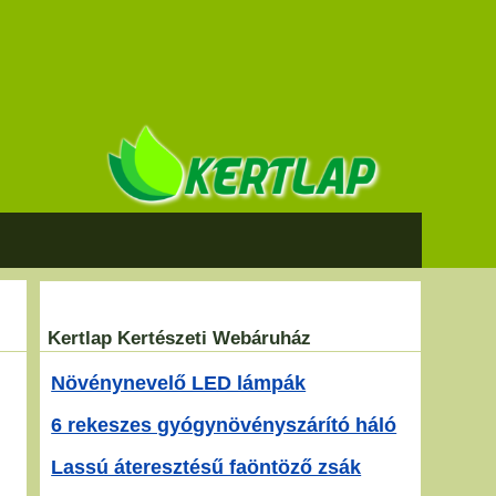
Kertlap Kertészeti Webáruház
Növénynevelő LED lámpák
6 rekeszes gyógynövényszárító háló
Lassú áteresztésű faöntöző zsák