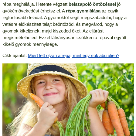
répa meghálálja. Hetente végzett
beiszapoló öntözéssel
jó
gyökérnövekedést érhetsz el. A
répa gyomlálása
az egyik
legfontosabb feladat. A gyomoktól segít megszabadulni, hogy a
vetésre előkészített talajt beöntözöd, és megvárod, hogy a
gyomok kikeljenek, majd kiszeded őket. Az eljárást
megismételheted. Ezzel látványosan csökken a répával együtt
kikelő gyomok mennyisége.
Cikk ajánlat:
Miért lett olyan a répa, mint egy soklábú alien?