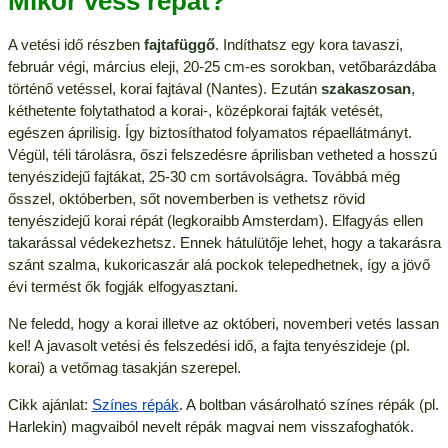
Mikor vess répát?
A vetési idő részben
fajtafüggő
. Indíthatsz egy kora tavaszi,
február végi, március eleji, 20-25 cm-es sorokban, vetőbarázdába
történő vetéssel, korai fajtával (Nantes). Ezután
szakaszosan
,
kéthetente folytathatod a korai-, középkorai fajták vetését,
egészen áprilisig. Így biztosíthatod folyamatos répaellátmányt.
Végül, téli tárolásra, őszi felszedésre áprilisban vetheted a hosszú
tenyészidejű fajtákat, 25-30 cm sortávolságra. Továbbá még
ősszel, októberben, sőt novemberben is vethetsz rövid
tenyészidejű korai répát (legkoraibb Amsterdam). Elfagyás ellen
takarással védekezhetsz. Ennek hátulütője lehet, hogy a takarásra
szánt szalma, kukoricaszár alá pockok telepedhetnek, így a jövő
évi termést ők fogják elfogyasztani.
Ne feledd, hogy a korai illetve az októberi, novemberi vetés lassan
kel! A javasolt vetési és felszedési idő, a fajta tenyészideje (pl.
korai) a vetőmag tasakján szerepel.
Cikk ajánlat:
Színes répák
. A boltban vásárolható színes répák (pl.
Harlekin) magvaiból nevelt répák magvai nem visszafoghatók.