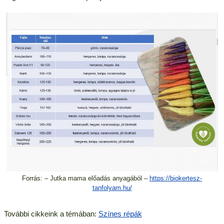
Forrás: – Jutka mama előadás anyagából –
https://biokertesz-
tanfolyam.hu/
További cikkeink a témában:
Színes répák