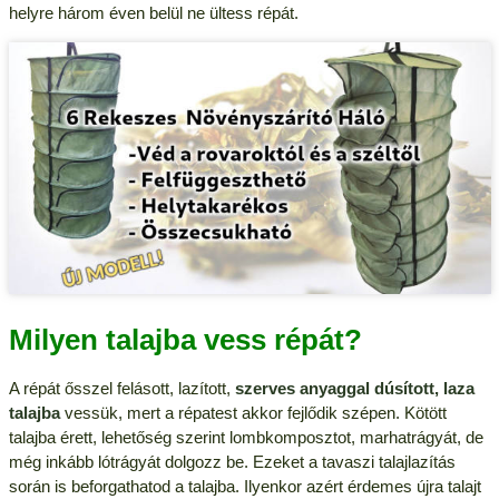
helyre három éven belül ne ültess répát.
Milyen talajba vess répát?
A répát ősszel felásott, lazított,
szerves anyaggal dúsított, laza
talajba
vessük, mert a répatest akkor fejlődik szépen. Kötött
talajba érett, lehetőség szerint lombkomposztot, marhatrágyát, de
még inkább lótrágyát dolgozz be. Ezeket a tavaszi talajlazítás
során is beforgathatod a talajba. Ilyenkor azért érdemes újra talajt