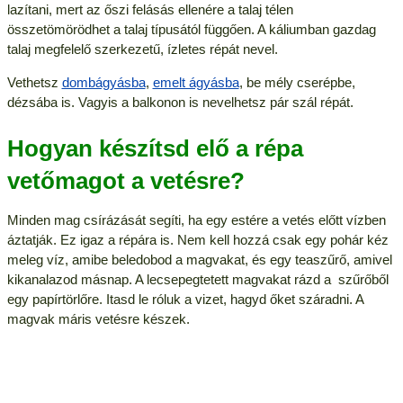
lazítani, mert az őszi felásás ellenére a talaj télen
összetömörödhet a talaj típusától függően. A káliumban gazdag
talaj megfelelő szerkezetű, ízletes répát nevel.
Vethetsz
dombágyásba
,
emelt ágyásba
, be mély cserépbe,
dézsába is. Vagyis a balkonon is nevelhetsz pár szál répát.
Hogyan készítsd elő a répa
vetőmagot a vetésre?
Minden mag csírázását segíti, ha egy estére a vetés előtt vízben
áztatják. Ez igaz a répára is. Nem kell hozzá csak egy pohár kéz
meleg víz, amibe beledobod a magvakat, és egy teaszűrő, amivel
kikanalazod másnap. A lecsepegtetett magvakat rázd a szűrőből
egy papírtörlőre. Itasd le róluk a vizet, hagyd őket száradni. A
magvak máris vetésre készek.