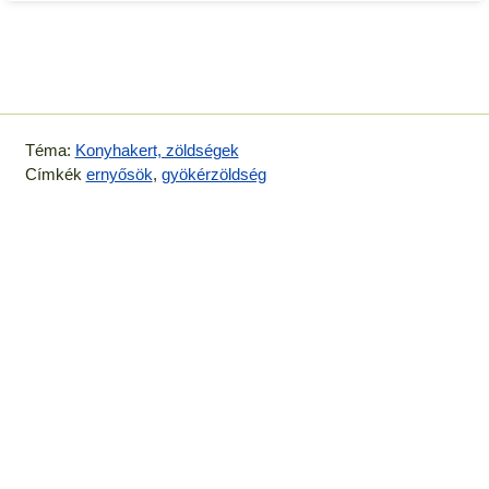
Téma:
Konyhakert, zöldségek
Címkék
ernyősök
,
gyökérzöldség