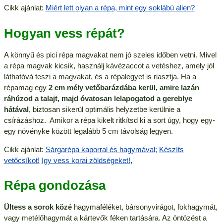
Cikk ajánlat:
Miért lett olyan a répa, mint egy soklábú alien?
Hogyan vess répát?
A könnyű és pici répa magvakat nem jó szeles időben vetni. Mivel
a répa magvak kicsik, használj kávézaccot a vetéshez, amely jól
láthatóvá teszi a magvakat, és a répalegyet is riasztja. Ha a
répamag egy
2 cm mély vetőbarázdába kerül, amire lazán
ráhúzod a talajt, majd óvatosan lelapogatod a gereblye
hátával
, biztosan sikerül optimális helyzetbe kerülnie a
csírázáshoz. Amikor a répa kikelt ritkítsd ki a sort úgy, hogy egy-
egy növényke között legalább 5 cm távolság legyen.
Cikk ajánlat:
Sárgarépa kaporral és hagymával;
Készíts
vetőcsíkot!
Igy vess korai zöldségeket!
,
Répa gondozása
Ültess a sorok közé
hagymaféléket, bársonyvirágot, fokhagymát,
vagy metélőhagymát a kártevők féken tartására. Az öntözést a