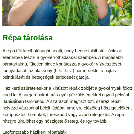
Répa tárolása
A répa téli tárolhatóságát segíti, hogy benne található illóolajok
ellenállóvá teszik a gyökérrothadással szemben. A magasabb
páratartalmú, fűtetlen pince korlátozza a gyökér vízvesztését,
fonnyadását, az alacsony (0°C -5°C) hőmérséklet a hajtás
beindulását és betegségek terjedését gátolja.
Házikerti szüreteléskor a kihúzott répák zöldjét a gyökérnyak fölött
vágd le. A sárgarépákat más gyökpérzöldségekkel együtt például
faládában
tárolhatod. A szárazon megtisztított, száraz répát
helyezd vászonnal bélelt ládába, amelyre előzőleg hőszigetelőként
komposztot, homokot, fűrészport vagy avart rétegeztél. A répa
rétegre újra jöhet egy hőszigetelő réteg, és így tovább.
Legfontosabb házikerti répafajták