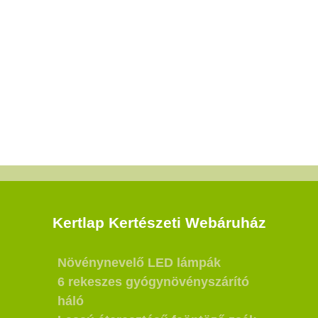
Kertlap Kertészeti Webáruház
Növénynevelő LED lámpák
6 rekeszes gyógynövényszárító
háló