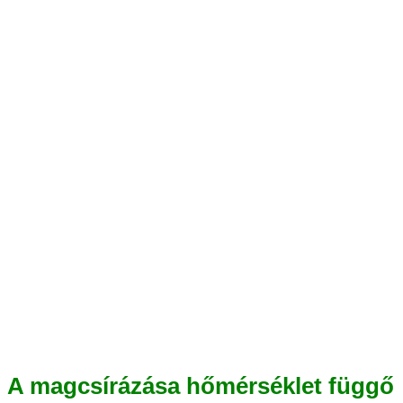
A magcsírázása hőmérséklet függő