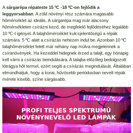
A
sárgarépa répateste 15 ºC -18 ºC-on fejlődik a
leggyorsabban
. A zöld növényi rész számára magasabb
hőmérséklet az ideális. A sárgarépa mag már alacsony
hőmérsékleten csírázni kezd, de megfelelő fejlődéséhez legalább
10 ºC-t igényel. A talajhőmérséklet kulcsjelentőségű a répák
számára. 5 ºC alatt a csírázás nehezen indul be. Azonban 10 ºC
talajhőmérséklet felett már néhány nap múlva megjelennek a
csíranövények. Ha kezeddel hidegnek érzed a talajt, egy hónapig
kell várni a csírázás beindulására. A talajba előzőleg bedolgozott
lótrágya hőt termel, ezért segíti a csírázás megindulását. Általában
elmondhatjuk, hogy a korai, hűvösebb periódusban nevelt répák
mérete kisebb, színe sárgásabb.