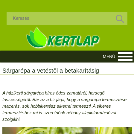
Sárgarépa a vetéstől a betakarításig
A házikerti sárgarépa híres édes zamatáról, hersegő
frissességéről. Bár az a hír járja, hogy a sárgarépa termesztése
macerás, sok hobbikertész sikerrel termeszti. A sikeres
termesztéshez mi is szeretnénk néhány alapinformációval
szolgálni.