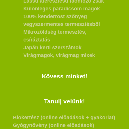
Lassú áteresztésű faöntöző zsák
Különleges paradicsom magok
100% kenderrost szőnyeg
vegyszermentes termesztésből
Mikrozöldség termesztés,
csíráztatás
Japán kerti szerszámok
Virágmagok, virágmag mixek
Kövess minket!
Tanulj velünk!
Biokertész (online előadások + gyakorlat)
Gyógynövény (online előadások)