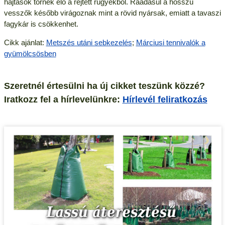
hajtások törnek elő a rejtett rügyekből. Ráadásul a hosszú
vesszők később virágoznak mint a rövid nyársak, emiatt a tavaszi
fagykár is csökkenhet.
Cikk ajánlat:
Metszés utáni sebkezelés
;
Márciusi tennivalók a
gyümölcsösben
Szeretnél értesülni ha új cikket teszünk közzé?
Iratkozz fel a hírlevelünkre:
Hírlevél feliratkozás