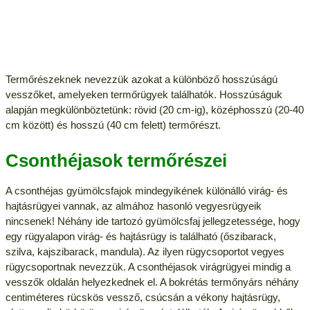
Termőrészeknek nevezzük azokat a különböző hosszúságú
vesszőket, amelyeken termőrügyek találhatók. Hosszúságuk
alapján megkülönböztetünk: rövid (20 cm-ig), középhosszú (20-40
cm között) és hosszú (40 cm felett) termőrészt.
Csonthéjasok termőrészei
A csonthéjas gyümölcsfajok mindegyikének különálló virág- és
hajtásrügyei vannak, az almához hasonló vegyesrügyeik
nincsenek! Néhány ide tartozó gyümölcsfaj jellegzetessége, hogy
egy rügyalapon virág- és hajtásrügy is található (őszibarack,
szilva, kajszibarack, mandula). Az ilyen rügycsoportot vegyes
rügycsoportnak nevezzük. A csonthéjasok virágrügyei mindig a
vesszők oldalán helyezkednek el. A bokrétás termőnyárs néhány
centiméteres rücskös vessző, csúcsán a vékony hajtásrügy,