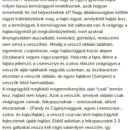
milyen típusú termőrüggyel rendelkeznek, azok hogyan
ismerhetők fel, hol helyezkednek el? Nagy általánosságban kétféle
rügyet különböztetünk meg, a hajtó rügyet, amelyikből hajtás lesz,
és a termőrügyet. A termőrügynek két változata van. A virágrügy a
hajtásrügyektől jól megkülönböztethető, mert azoknál
lényegesebben duzzadtabb, kerekded, gömbölyű, rendszerint
nem simul a vesszőhöz. Mindig a vessző oldalán található,
egyesével, csoportosan, vagy hajtásrüggyel közös alapon
(őszibarack vegyes rügycsoportja). Helyzete a fajra, illetve a
fajtára jellemző, a cseresznye és a piros ribiszke virágrügyei a
vesszők alján találhatók nagyobb számban, az őszibarackon
elszórtan a vesszők oldalán, de egyes fajtákon (Sampion) a
vesszők felső harmadában.
A virágrügyből megfelelő megtermékenyítés után “csak” termés
lesz, hajtást nem képez. Azok a vesszők, amelyek oldalán csak
virágrügyek vannak, felkopaszodnak – ostorosodnak, idővel
elszáradnak – (Pándy és Cigánymeggyek, egyes cseresznye-,
szilva- és kajszifajták), a vessző csúcsán lévő hajtás1ügyből
fejlesztenek újabb hajtást. Ebből adódóan a felkopaszodott 2-3
éves gallyakat vissza kell vágni valamilyen vesszőre, így