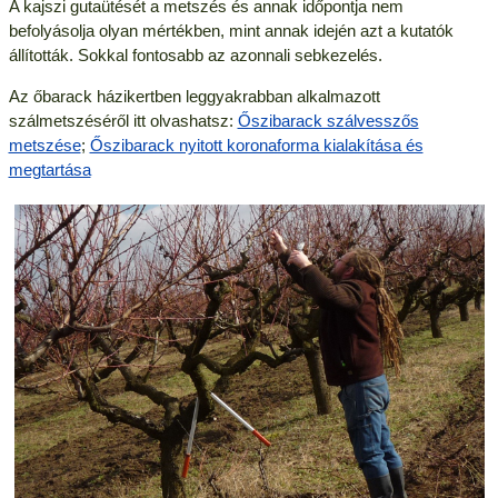
A kajszi gutaütését a metszés és annak időpontja nem
befolyásolja olyan mértékben, mint annak idején azt a kutatók
állították. Sokkal fontosabb az azonnali sebkezelés.
Az őbarack házikertben leggyakrabban alkalmazott
szálmetszéséről itt olvashatsz:
Őszibarack szálvesszős
metszése
;
Őszibarack nyitott koronaforma kialakítása és
megtartása