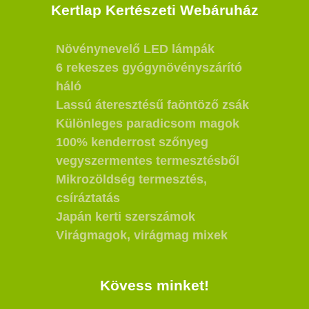
Kertlap Kertészeti Webáruház
Növénynevelő LED lámpák
6 rekeszes gyógynövényszárító
háló
Lassú áteresztésű faöntöző zsák
Különleges paradicsom magok
100% kenderrost szőnyeg
vegyszermentes termesztésből
Mikrozöldség termesztés,
csíráztatás
Japán kerti szerszámok
Virágmagok, virágmag mixek
Kövess minket!