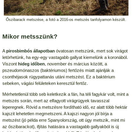
Őszibarack metszése, a fotó a 2016-os metszés tanfolyamon készült.
Mikor metsszünk?
A
pirosbimbós állapotban
óvatosan metszünk, mert sok virágot
letörhetünk, ha egy-egy vastagabb gallyat kiemelünk a koronából.
Viszont
hideg időben
, november és március között, a
pszeudomónaszos (baktériumos) fertőzés miatt ajánlják a
csonthéjasok rügypattanás utáni metszést. Ez a baktérium
sebeken, vágási felületeken keresztül fertőz.
Mérhetetlenül több seb keletkezik a fán, ha téli fagykár volt, mint a
metszés során, mert az elfagyott virágrügyek tavasszal
leperegnek. Rövid a metszésre fordítható idő, ez alatt több hektár
kajszit lehetetlen megmetszeni. A kajszi nagyon jól bírja a
metszést (jó példa erre Spanyolország, ott úgy metszik, mint mi
az őszibarackot), ifjítás hatására a vastagabb gallyakból is új