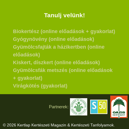
Tanulj velünk!
Biokertész (online előadások + gyakorlat)
Gyógynövény (online előadások)
Gyümölcsfajták a házikertben (online
előadások)
Kiskert, díszkert (online előadások)
Gyümölcsfák metszés (online előadások
+ gyakorlat)
Virágkötés (gyakorlat)
Partnerek:
© 2026 Kertlap Kertészeti Magazin & Kertészeti Tanfolyamok.