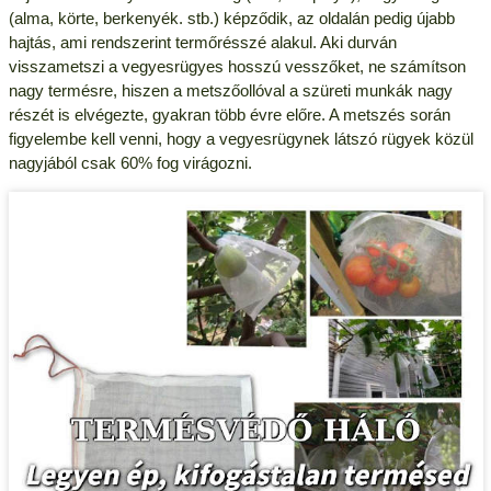
(alma, körte, berkenyék. stb.) képződik, az oldalán pedig újabb
hajtás, ami rendszerint termőrésszé alakul. Aki durván
visszametszi a vegyesrügyes hosszú vesszőket, ne számítson
nagy termésre, hiszen a metszőollóval a szüreti munkák nagy
részét is elvégezte, gyakran több évre előre. A metszés során
figyelembe kell venni, hogy a vegyesrügynek látszó rügyek közül
nagyjából csak 60% fog virágozni.