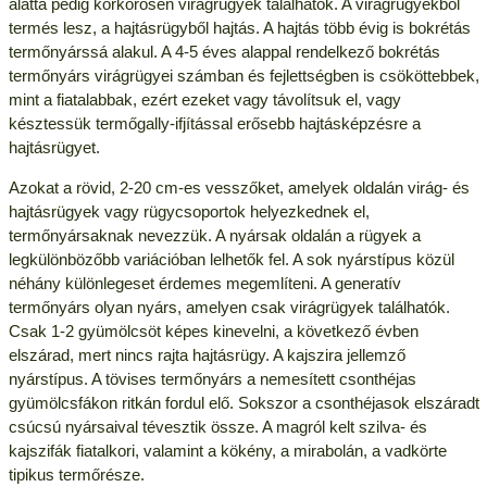
alatta pedig körkörösen virágrügyek találhatók. A virágrügyekből
termés lesz, a hajtásrügyből hajtás. A hajtás több évig is bokrétás
termőnyárssá alakul. A 4-5 éves alappal rendelkező bokrétás
termőnyárs virágrügyei számban és fejlettségben is csököttebbek,
mint a fiatalabbak, ezért ezeket vagy távolítsuk el, vagy
késztessük termőgally-ifjítással erősebb hajtásképzésre a
hajtásrügyet.
Azokat a rövid, 2-20 cm-es vesszőket, amelyek oldalán virág- és
hajtásrügyek vagy rügycsoportok helyezkednek el,
termőnyársaknak nevezzük. A nyársak oldalán a rügyek a
legkülönbözőbb variációban lelhetők fel. A sok nyárstípus közül
néhány különlegeset érdemes megemlíteni. A generatív
termőnyárs olyan nyárs, amelyen csak virágrügyek találhatók.
Csak 1-2 gyümölcsöt képes kinevelni, a következő évben
elszárad, mert nincs rajta hajtásrügy. A kajszira jellemző
nyárstípus. A tövises termőnyárs a nemesített csonthéjas
gyümölcsfákon ritkán fordul elő. Sokszor a csonthéjasok elszáradt
csúcsú nyársaival tévesztik össze. A magról kelt szilva- és
kajszifák fiatalkori, valamint a kökény, a mirabolán, a vadkörte
tipikus termőrésze.