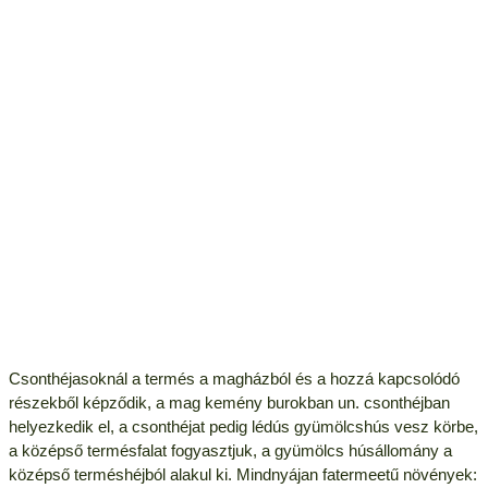
Csonthéjasoknál a termés a magházból és a hozzá kapcsolódó
részekből képződik, a mag kemény burokban un. csonthéjban
helyezkedik el, a csonthéjat pedig lédús gyümölcshús vesz körbe,
a középső termésfalat fogyasztjuk, a gyümölcs húsállomány a
középső terméshéjból alakul ki. Mindnyájan fatermeetű növények: