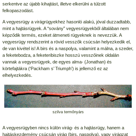
serkentve az újabb kihajtást, illetve elkerülni a túlzott
felkopaszodást.
A vegyesrügy a virágrügyekhez hasonló alakú, jóval duzzadtabb,
mint a hajtásrügyek. A “sovány” vegyesrügyekből általában nem
képződik termés, ezeket átmeneti rügyeknek is nevezzük. A
vegyesrügy rendszerint a rövid vesszők csúcsán helyezkedik el,
de van kivétel is! A birs és a naspolya, valamint a málna, a szeder,
a feketebodza, a feketeribiszke hosszú vesszőinek oldalán
vannak a vegyesrügyek, de egyes alma- (Jonathan) és
körtefajtákra (‘Packham s’ Triumph’) is jellemző ez az
elhelyezkedés.
szilva termőnyárs
A vegyesrügyben nincs külön virág- és a hajtásrügy, hanem a
hajtáskezdemény csúcsán virág (birs, naspolya), vagy virágzat