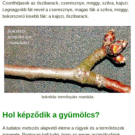
Csonthéjasok az őszibarack, cseresznye, meggy, szilva, kajszi.
Legnagyobb fát nevel a cseresznye, magas fák a szilva, meggy,
bokorszerű kisebb fák: a kajszi, őszibarack.
bokrétás termőnyárs mandula
Hol képződik a gyümölcs?
A tudatos metszés alapvető eleme a rügyek és a termőrészek
ismerete. Pontosan kell tudni, hogy az egyes gyümölcsfajok