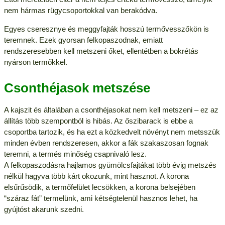
nem hármas rügycsoportokkal van berakódva.
Egyes cseresznye és meggyfajták hosszú termővesszőkön is
teremnek. Ezek gyorsan felkopaszodnak, emiatt
rendszeresebben kell metszeni őket, ellentétben a bokrétás
nyárson termőkkel.
Csonthéjasok metszése
A kajszit és általában a csonthéjasokat nem kell metszeni – ez az
állítás több szempontból is hibás. Az őszibarack is ebbe a
csoportba tartozik, és ha ezt a közkedvelt növényt nem metsszük
minden évben rendszeresen, akkor a fák szakaszosan fognak
teremni, a termés minőség csapnivaló lesz.
A felkopaszodásra hajlamos gyümölcsfajtákat több évig metszés
nélkül hagyva több kárt okozunk, mint hasznot. A korona
elsűrűsödik, a termőfelület lecsökken, a korona belsejében
“száraz fát” termelünk, ami kétségtelenül hasznos lehet, ha
gyújtóst akarunk szedni.