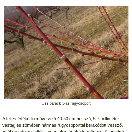
Őszibarack 3-as rügycsoport
A teljes értékű termővessző 40-50 cm hosszú, 5-7 milliméter
vastag és zömében hármas rügycsoporttal berakódott vessző.
Ettől méreteiben eltér a nem teljes értékű termővessző, amelyik