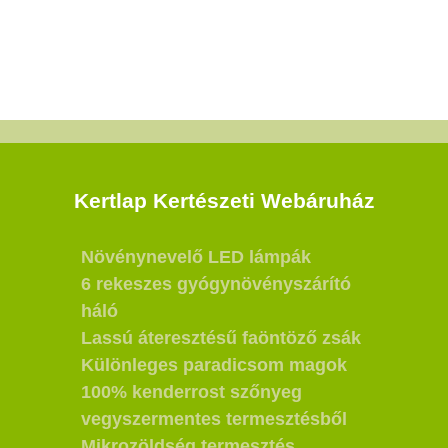
Kertlap Kertészeti Webáruház
Növénynevelő LED lámpák
6 rekeszes gyógynövényszárító
háló
Lassú áteresztésű faöntöző zsák
Különleges paradicsom magok
100% kenderrost szőnyeg
vegyszermentes termesztésből
Mikrozöldség termesztés,