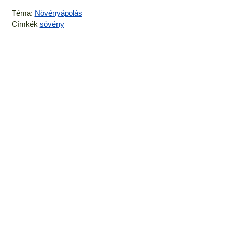
Téma:
Növényápolás
Címkék
sövény