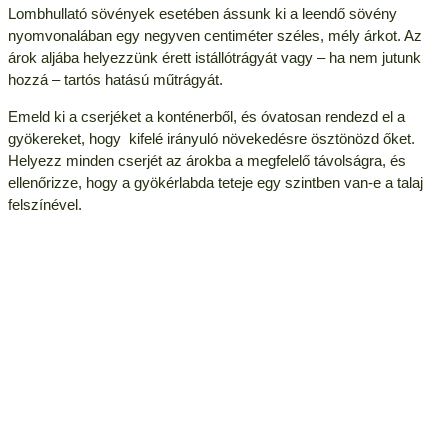
Lombhullató sövények esetében ássunk ki a leendő sövény
nyomvonalában egy negyven centiméter széles, mély árkot. Az
árok aljába helyezzünk érett istállótrágyát vagy – ha nem jutunk
hozzá – tartós hatású műtrágyát.
Emeld ki a cserjéket a konténerből, és óvatosan rendezd el a
gyökereket, hogy kifelé irányuló növekedésre ösztönözd őket.
Helyezz minden cserjét az árokba a megfelelő távolságra, és
ellenőrizze, hogy a gyökérlabda teteje egy szintben van-e a talaj
felszínével.