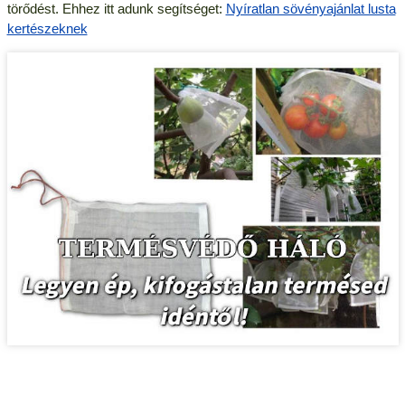
törődést. Ehhez itt adunk segítséget:
Nyíratlan sövényajánlat lusta
kertészeknek