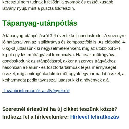
keresztül nem tudnak kifejlődni a gyomok és esztétikusabb
látvány nyújt, mint a puszta földfelszín.
Tápanyag-utánpótlás
A tápanyag-utánpótlásról 3-4 évente kell gondoskodni. A sövényre
jó hatással van az istállótrágya és komposztföld is. Az előbbiből 4-
6 kg-ot juttassunk ki négyzetméterenként, míg az utóbbiból 3-4
kg-ot egy kis műtrágyával kombinálva. Ha csak műtrágyával
gondoskodunk az utánpótlásról, akkor a szerves trágyákhoz
hasonlóan a kálium- és foszfortartalmúak teljes mennyiségét
ősszel, míg a nitrogéntartalmú műtrágyák egyharmadát ősszel, a
kétharmadát pedig tavasszal juttassuk ki a növények alá.
További információk a sövényekről!
Szeretnél értesülni ha új cikket teszünk közzé?
Iratkozz fel a hírlevelünkre:
Hírlevél feliratkozás