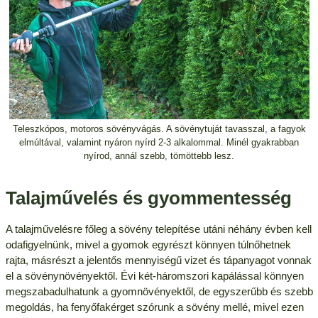
Teleszkópos, motoros sövényvágás. A sövénytuját tavasszal, a fagyok
elmúltával, valamint nyáron nyírd 2-3 alkalommal. Minél gyakrabban
nyírod, annál szebb, tömöttebb lesz.
Talajművelés és gyommentesség
A talajművelésre főleg a sövény telepítése utáni néhány évben kell
odafigyelnünk, mivel a gyomok egyrészt könnyen túlnőhetnek
rajta, másrészt a jelentős mennyiségű vizet és tápanyagot vonnak
el a sövénynövényektől. Évi két-háromszori kapálással könnyen
megszabadulhatunk a gyomnövényektől, de egyszerűbb és szebb
megoldás, ha fenyőfakérget szórunk a sövény mellé, mivel ezen