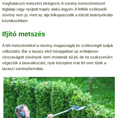
meghatározó metszést elvégezni. A sövény keresztmetszet
téglalap vagy nyújtott trapéz alakú legyen. A felfelé szélesedő
sövény nem jó, mert az alja felkopaszodik a túlzott beárnyékolás
következtében.
Ifjító metszés
A téli metszésekkel a növény magasságát és szélességét tudjuk
változtatni. Bár a tavasz első hónapjaiban az erőteljesen
visszavágott sövények nem mutatnak túl jól, de ha szakszerűen
végeztük a beavatkozást, nyár közepére már fel sem tűnik a
tavaszi sövényformálás.