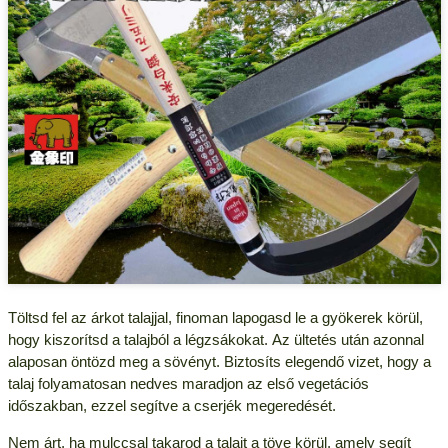
Töltsd fel az árkot talajjal, finoman lapogasd le a gyökerek körül,
hogy kiszorítsd a talajból a légzsákokat. Az ültetés után azonnal
alaposan öntözd meg a sövényt. Biztosíts elegendő vizet, hogy a
talaj folyamatosan nedves maradjon az első vegetációs
időszakban, ezzel segítve a cserjék megeredését.
Nem árt, ha mulccsal takarod a talajt a töve körül, amely segít