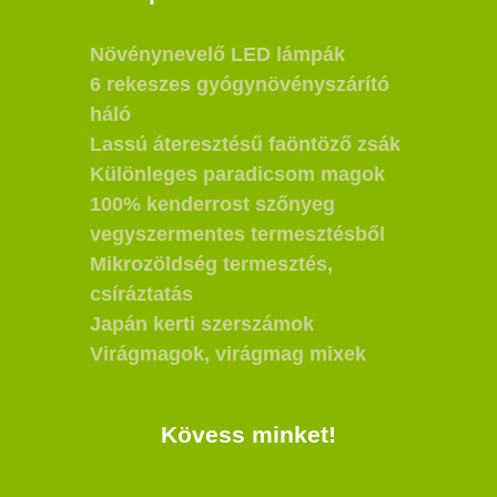
Növénynevelő LED lámpák
6 rekeszes gyógynövényszárító
háló
Lassú áteresztésű faöntöző zsák
Különleges paradicsom magok
100% kenderrost szőnyeg
vegyszermentes termesztésből
Mikrozöldség termesztés,
csíráztatás
Japán kerti szerszámok
Virágmagok, virágmag mixek
Kövess minket!