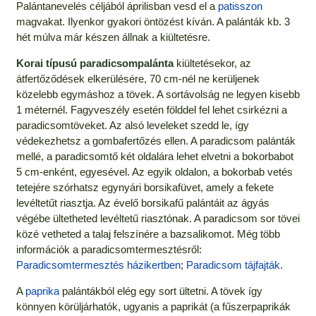
Palántanevelés céljából áprilisban vesd el a
patisszon
magvakat. Ilyenkor gyakori öntözést kíván. A palánták kb. 3
hét múlva már készen állnak a kiültetésre.
Korai típusú paradicsompalánta
kiültetésekor, az
átfertőződések elkerülésére, 70 cm-nél ne kerüljenek
közelebb egymáshoz a tövek. A sortávolság ne legyen kisebb
1 méternél. Fagyveszély esetén földdel fel lehet csirkézni a
paradicsomtöveket. Az alsó leveleket szedd le, így
védekezhetsz a gombafertőzés ellen. A paradicsom palánták
mellé, a paradicsomtő két oldalára lehet elvetni a bokorbabot
5 cm-enként, egyesével. Az egyik oldalon, a bokorbab vetés
tetejére szórhatsz egynyári borsikafüvet, amely a fekete
levéltetűt riasztja. Az évelő borsikafű palántáit az ágyás
végébe ültetheted levéltetű riasztónak. A paradicsom sor tövei
közé vetheted a talaj felszínére a bazsalikomot. Még több
információk a paradicsomtermesztésről:
Paradicsomtermesztés házikertben
;
Paradicsom tájfajták
.
A
paprika
palántákból elég egy sort ültetni. A tövek így
könnyen körüljárhatók, ugyanis a paprikát (a fűszerpaprikák