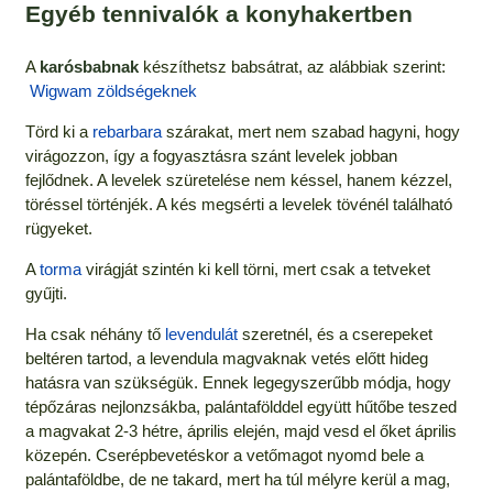
Egyéb tennivalók a konyhakertben
A
karósbabnak
készíthetsz babsátrat, az alábbiak szerint:
Wigwam zöldségeknek
Törd ki a
rebarbara
szárakat, mert nem szabad hagyni, hogy
virágozzon, így a fogyasztásra szánt levelek jobban
fejlődnek. A levelek szüretelése nem késsel, hanem kézzel,
töréssel történjék. A kés megsérti a levelek tövénél található
rügyeket.
A
torma
virágját szintén ki kell törni, mert csak a tetveket
gyűjti.
Ha csak néhány tő
levendulát
szeretnél, és a cserepeket
beltéren tartod, a levendula magvaknak vetés előtt hideg
hatásra van szükségük. Ennek legegyszerűbb módja, hogy
tépőzáras nejlonzsákba, palántafölddel együtt hűtőbe teszed
a magvakat 2-3 hétre, április elején, majd vesd el őket április
közepén. Cserépbevetéskor a vetőmagot nyomd bele a
palántaföldbe, de ne takard, mert ha túl mélyre kerül a mag,