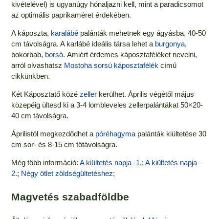
kivételével) is ugyanúgy hónaljazni kell, mint a paradicsomot
az optimális paprikaméret érdekében.
A káposzta,
karalábé
palánták mehetnek egy ágyásba, 40-50
cm távolságra. A karlábé ideális társa lehet a
burgonya
,
bokorbab,
borsó
. Amiért érdemes káposztaféléket nevelni,
arról olvashatsz
Mostoha sorsú káposztafélék
című
cikkünkben.
Két Káposztatő közé
zeller
kerülhet. Április végétől május
közepéig ültesd ki a 3-4 lombleveles zellerpalántákat 50×20-
40 cm távolságra.
Áprilistól megkezdődhet a
póréhagyma
palánták kiültetése 30
cm sor- és 8-15 cm tőtávolságra.
Még több információ:
A kiültetés napja -1.
;
A kiültetés napja –
2.
;
Négy ötlet zöldségültetéshez
;
Magvetés szabadföldbe