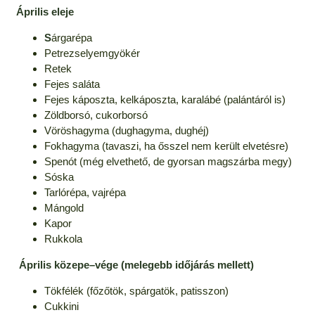
Április eleje
S
árgarépa
Petrezselyemgyökér
Retek
Fejes saláta
Fejes káposzta, kelkáposzta, karalábé (palántáról is)
Zöldborsó, cukorborsó
Vöröshagyma (dughagyma, dughéj)
Fokhagyma (tavaszi, ha ősszel nem került elvetésre)
Spenót (még elvethető, de gyorsan magszárba megy)
Sóska
Tarlórépa, vajrépa
Mángold
Kapor
Rukkola
Április közepe–vége (melegebb időjárás mellett)
Tökfélék (főzőtök, spárgatök, patisszon)
Cukkini