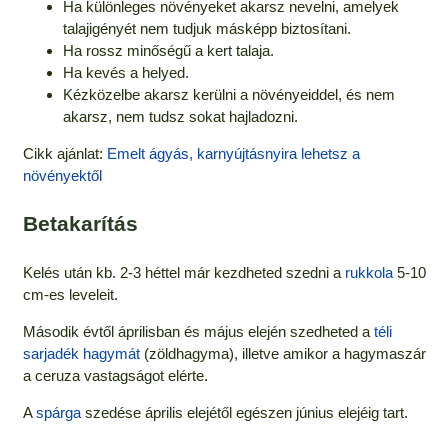
Ha különleges növényeket akarsz nevelni, amelyek
talajigényét nem tudjuk másképp biztosítani.
Ha rossz minőségű a kert talaja.
Ha kevés a helyed.
Kézközelbe akarsz kerülni a növényeiddel, és nem
akarsz, nem tudsz sokat hajladozni.
Cikk ajánlat:
Emelt ágyás, karnyújtásnyira lehetsz a
növényektől
Betakarítás
Kelés után kb. 2-3 héttel már kezdheted szedni a
rukkola
5-10
cm-es leveleit.
Második évtől áprilisban és május elején szedheted a
téli
sarjadék hagymát
(zöldhagyma), illetve amikor a hagymaszár
a ceruza vastagságot elérte.
A
spárga
szedése április elejétől egészen június elejéig tart.