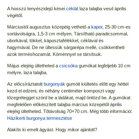
A hosszú tenyészidejű kései
céklát
laza talajba vesd április
végétől.
Márciustól augusztus közepéig vethető a
kapor
, 25-30 cm-es
sortávolságra, 1,5-3 cm mélyen. Társítható paradicsommal,
uborkával, tökkel, káposztafélékkel, céklával és
hagymával. De ne ültessük sárgarépa mellé, csökkentheti
azok terméshozamát. Köménnyel se társítsuk.
Május elejéig ültetheted a
csicsóka
gumókat legfeljebb 10 cm
mélyre, laza talajba.
Az előcsíráztatott
burgonyák
gumóit kiültetés előtt egy héttel
kezd el edzeni, és néhány centiméter komposzt vagy
tőzegréteggel szórd be a ládákat, majd öntözd be. A gumókat
megfelelően előkészített talajba március közepétől április
elejéig ültetheted. Tőtávolság 70×70 cm. Még több információ:
Házikerti burgonya termesztése
Alakíts ki emelt ágyást. Hogy mikor ajánlott?