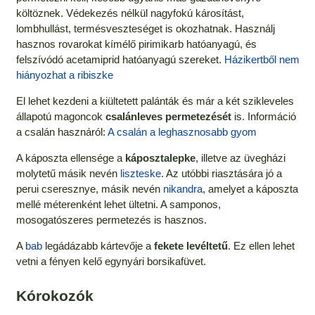
költöznek. Védekezés nélkül nagyfokú károsítást,
lombhullást, termésveszteséget is okozhatnak. Használj
hasznos rovarokat kímélő pirimikarb hatóanyagú, és
felszívódó acetamiprid hatóanyagú szereket.
Házikertből nem
hiányozhat a ribiszke
El lehet kezdeni a kiültetett palánták és már a két szikleveles
állapotú magoncok
csalánleves permetezését
is. Információ
a csalán hasznáról:
A csalán a leghasznosabb gyom
A káposzta ellensége a
káposztalepke
, illetve az üvegházi
molytetű másik nevén
liszteske
. Az utóbbi riasztására jó a
perui cseresznye, másik nevén
nikandra
, amelyet a káposzta
mellé méterenként lehet ültetni. A samponos,
mosogatószeres permetezés is hasznos.
A
bab
legádázabb kártevője a
fekete levéltetű
. Ez ellen lehet
vetni a fényen kelő egynyári borsikafüvet.
Kórokozók