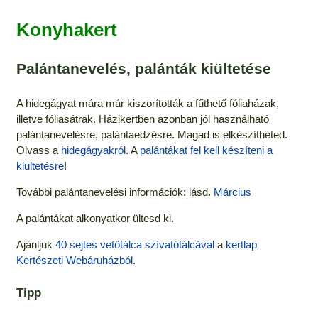
Konyhakert
Palántanevelés, palánták kiültetése
A hidegágyat mára már kiszorították a fűthető fóliaházak,
illetve fóliasátrak. Házikertben azonban jól használható
palántanevelésre, palántaedzésre. Magad is elkészítheted.
Olvass a
hidegágyakról
. A
palántákat fel kell készíteni a
kiültetésre
!
További palántanevelési információk: lásd.
Március
A palántákat alkonyatkor ültesd ki.
Ajánljuk
40 sejtes vetőtálca szívatótálcával
a
kertlap
Kertészeti Webáruházból
.
Tipp