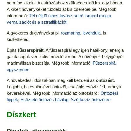
nem fog kikelni. A csírázáshoz szükséges idő kb. egy hónap.
A kikelt növénykéket tűzdeld át kis cserepekbe. Még több
információ:
Tél nélkül nincs tavasz sem! Ismerd meg a
vernalizációt és a sztratifikációt!
A gyökeres dugványokat pl.
rozmaring
,
levendula
, is
kiültetheted.
Építs
fűszerspirált
. A fűszerspirál egy igen hatékony, energia
gazdaságok vertikális művelési mód. A növények helyigényét
maximálisan biztosítja. Még több információ:
Fűszerspirál
egyszerűen
A növekedési időszakban meg kell kezdeni az
öntözést
.
Legjobb, ha csalánlével öntözöl, csalánlé-esővíz 1:1 arányú
keverékével. Még több információ az öntözésről:
Öntözési
tippek
;
Esőztető öntözés házilag
;
Szürkevíz öntözésre
Díszkert
Díszfák, díszcserjék