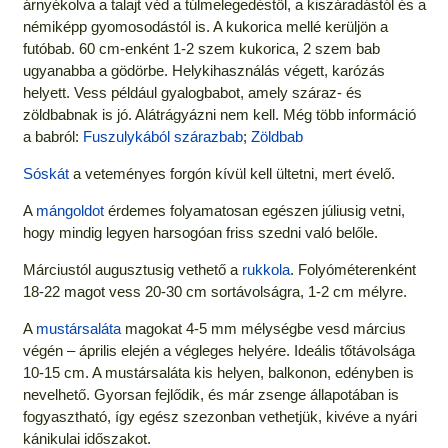
árnyékolva a talajt véd a túlmelegedéstől, a kiszáradástól és a
némiképp gyomosodástól is. A kukorica mellé kerüljön a
futóbab. 60 cm-enként 1-2 szem kukorica, 2 szem bab
ugyanabba a gödörbe. Helykihasználás végett, karózás
helyett. Vess például gyalogbabot, amely száraz- és
zöldbabnak is jó. Alátrágyázni nem kell. Még több információ
a babról:
Fuszulykából szárazbab
;
Zöldbab
Sóskát
a veteményes forgón kívül kell ültetni, mert évelő.
A
mángoldot
érdemes folyamatosan egészen júliusig vetni,
hogy mindig legyen harsogóan friss szedni való belőle.
Márciustól augusztusig vethető a
rukkola
. Folyóméterenként
18-22 magot vess 20-30 cm sortávolságra, 1-2 cm mélyre.
A
mustársaláta
magokat 4-5 mm mélységbe vesd március
végén – április elején a végleges helyére. Ideális tőtávolsága
10-15 cm. A mustársaláta kis helyen, balkonon, edényben is
nevelhető. Gyorsan fejlődik, és már zsenge állapotában is
fogyasztható, így egész szezonban vethetjük, kivéve a nyári
kánikulai időszakot.