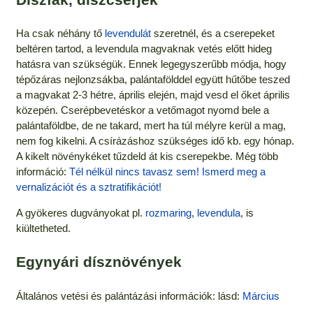
Ha csak néhány tő
levendulát
szeretnél, és a cserepeket
beltéren tartod, a levendula magvaknak vetés előtt hideg
hatásra van szükségük. Ennek legegyszerűbb módja, hogy
tépőzáras nejlonzsákba, palántafölddel együtt hűtőbe teszed
a magvakat 2-3 hétre, április elején, majd vesd el őket április
közepén. Cserépbevetéskor a vetőmagot nyomd bele a
palántaföldbe, de ne takard, mert ha túl mélyre kerül a mag,
nem fog kikelni. A csírázáshoz szükséges idő kb. egy hónap.
A kikelt növénykéket tűzdeld át kis cserepekbe. Még több
információ:
Tél nélkül nincs tavasz sem! Ismerd meg a
vernalizációt és a sztratifikációt!
A gyökeres dugványokat pl.
rozmaring
,
levendula
, is
kiültetheted.
Egynyári dísznövények
Általános vetési és palántázási információk: lásd:
Március