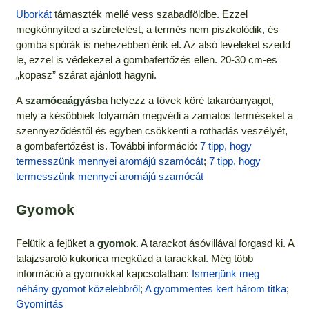
Uborkát
támaszték mellé vess szabadföldbe. Ezzel
megkönnyíted a szüretelést, a termés nem piszkolódik, és
gomba spórák is nehezebben érik el. Az alsó leveleket szedd
le, ezzel is védekezel a gombafertőzés ellen. 20-30 cm-es
„kopasz” szárat ajánlott hagyni.
A
szamócaágyásba
helyezz a tövek köré takaróanyagot,
mely a későbbiek folyamán megvédi a zamatos terméseket a
szennyeződéstől és egyben csökkenti a rothadás veszélyét,
a gombafertőzést is. További információ:
7 tipp, hogy
termesszünk mennyei aromájú szamócát
;
7 tipp, hogy
termesszünk mennyei aromájú szamócát
Gyomok
Felütik a fejüket a
gyomok
. A tarackot ásóvillával forgasd ki. A
talajzsaroló kukorica megküzd a tarackkal. Még több
információ a gyomokkal kapcsolatban:
Ismerjünk meg
néhány gyomot közelebbről
;
A gyommentes kert három titka
;
Gyomirtás