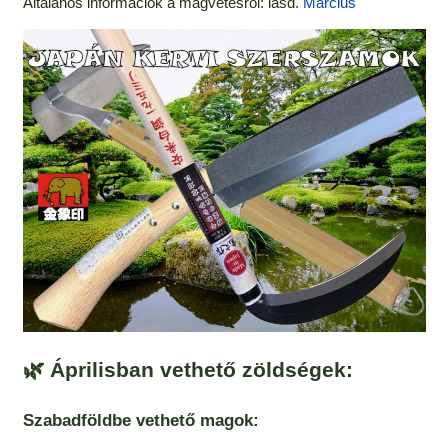
Általános információk a magvetésről: lásd.
Március
🌿 Áprilisban vethető zöldségek:
Szabadföldbe vethető magok
: