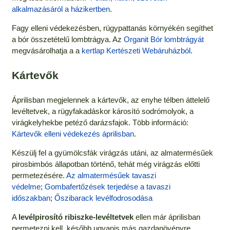
alkalmazásáról a házikertben
.
Fagy elleni védekezésben, rügypattanás környékén segíthet
a bór összetételű lombtrágya. Az
Organit Bór lombtrágyát
megvásárolhatja a a
kertlap Kertészeti Webáruházból
.
Kártevők
Áprilisban megjelennek a kártevők, az enyhe télben áttelelő
levéltetvek, a rügyfakadáskor károsító sodrómolyok, a
virágkelyhekbe petéző darázsfajok. Több információ:
Kártevők elleni védekezés áprilisban
.
Készülj fel a gyümölcsfák virágzás utáni, az almatermésűek
pirosbimbós állapotban történő, tehát még virágzás előtti
permetezésére.
Az almatermésűek tavaszi
védelme
;
Gombafertőzések terjedése a tavaszi
időszakban
;
Őszibarack levélfodrosodása
A
levélpirosító ribiszke-levéltetvek
ellen már áprilisban
permetezni kell, később ugyanis más gazdanövényre