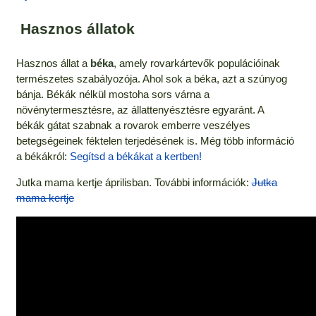
Hasznos állatok
Hasznos állat a
béka
, amely rovarkártevők populációinak
természetes szabályozója. Ahol sok a béka, azt a szúnyog
bánja. Békák nélkül mostoha sors várna a
növénytermesztésre, az állattenyésztésre egyaránt. A
békák gátat szabnak a rovarok emberre veszélyes
betegségeinek féktelen terjedésének is. Még több információ
a békákról:
Segítsd a békákat a kertben!
Jutka mama kertje áprilisban. További információk:
Jutka
mama kertje