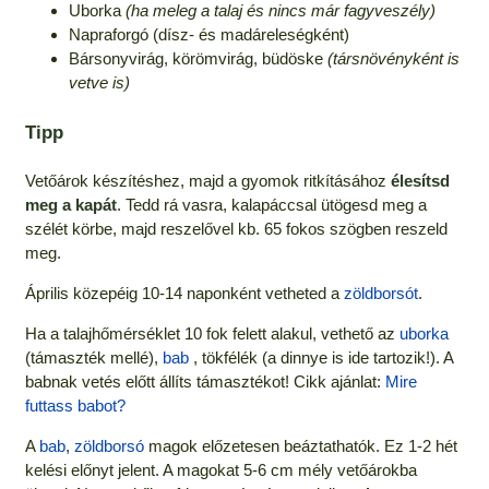
Uborka
(ha meleg a talaj és nincs már fagyveszély)
Napraforgó (dísz- és madáreleségként)
Bársonyvirág, körömvirág, büdöske
(társnövényként is
vetve is)
Tipp
Vetőárok készítéshez, majd a gyomok ritkításához
élesítsd
meg a kapát
. Tedd rá vasra, kalapáccsal ütögesd meg a
szélét körbe, majd reszelővel kb. 65 fokos szögben reszeld
meg.
Április közepéig 10-14 naponként vetheted a
zöldborsót
.
Ha a talajhőmérséklet 10 fok felett alakul, vethető az
uborka
(támaszték mellé),
bab
, tökfélék (a dinnye is ide tartozik!). A
babnak vetés előtt állíts támasztékot! Cikk ajánlat:
Mire
futtass babot?
A
bab
,
zöldborsó
magok előzetesen beáztathatók. Ez 1-2 hét
kelési előnyt jelent. A magokat 5-6 cm mély vetőárokba