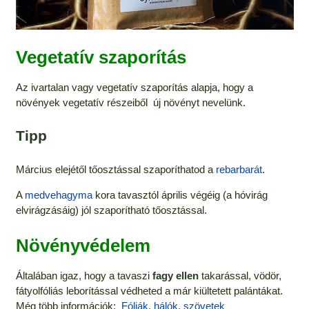
Vegetatív szaporítás
Az ivartalan vagy vegetatív szaporítás alapja, hogy a
növények vegetatív részeiből új növényt nevelünk.
Tipp
Március elejétől tőosztással szaporíthatod a
rebarbarát
.
A
medvehagyma
kora tavasztól április végéig (a hóvirág
elvirágzásáig) jól szaporítható tőosztással.
Növényvédelem
Általában igaz, hogy a tavaszi
fagy ellen
takarással, vödör,
fátyolfóliás leborítással védheted a már kiültetett palántákat.
Még több információk:
Fóliák, hálók, szövetek