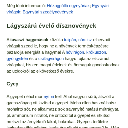
Még több információ:
Hézagpótló egynyáriak
;
Egynyári
virágok
;
Egynyári szegélynövények
Lágyszárú évelő dísznövények
A
tavaszi hagymások
közül a
tulipán
,
nárcisz
elhervadt
virágait szedd le, hogy ne a növények termésképzésre
pazarolja energiáit a hagyma! A
hóvirágon
,
krókuszon
,
gyöngyikén
és a
csillagvirágon
hagyd rajta az elszáradt
virágokat, hiszen magot érlelnek és önmaguk gondoskodnak
az utódokról az elkövetkező évekre.
Gyep
A gyepet néhol már
nyírni
kell. Ahol nagyon sűrű, átszőtt a
gyepszőnyeg ott lazítsd a gyepet. Moha ellen használhatsz
mohairtó sót, ne alkalmazz sok savanyító hatású műtrágyát,
pl. ammónium nitrátot, ne öntözd túl a gyepet és ritkítsd,
metszd az árnyékoló fákat, bokrokat. Gyepes területre
legkedvezőbb néhány lazán árnyékoló nagy termetű fa. Még