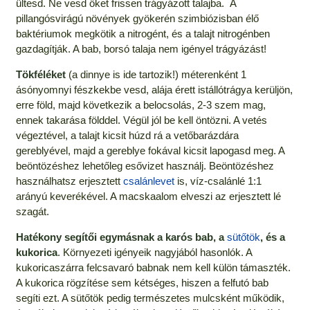
ültesd. Ne vesd őket frissen trágyázott talajba. A
pillangósvirágú növények gyökerén szimbiózisban élő
baktériumok megkötik a nitrogént, és a talajt nitrogénben
gazdagítják. A bab, borsó talaja nem igényel trágyázást!
Tökféléket
(a dinnye is ide tartozik!) méterenként 1
ásónyomnyi fészkekbe vesd, alája érett istállótrágya kerüljön,
erre föld, majd következik a belocsolás, 2-3 szem mag,
ennek takarása földdel. Végül jól be kell öntözni. A vetés
végeztével, a talajt kicsit húzd rá a vetőbarázdára
gereblyével, majd a gereblye fokával kicsit lapogasd meg. A
beöntözéshez lehetőleg esővizet használj. Beöntözéshez
használhatsz erjesztett
csalánlevet
is, víz-csalánlé 1:1
arányú keverékével. A macskaalom elveszi az erjesztett lé
szagát.
Hatékony segítői egymásnak a karós bab, a
sütőtök
, és a
kukorica
. Környezeti igényeik nagyjából hasonlók. A
kukoricaszárra felcsavaró babnak nem kell külön támaszték.
A kukorica rögzítése sem kétséges, hiszen a felfutó bab
segíti ezt. A sütőtök pedig természetes mulcsként működik,