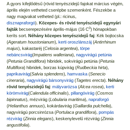
A gyors kifejlődésű (rövid tenyészidejű fajokat március végén,
április elején vetheted cserépbe szemenként. Fészekbe a
nagy magvakat vetheted (pl.: ricinus,
dísznapraforgó
).
Közepes- és rövid tenyészidejű egynyári
0
fajták
becserepezésére április-május (16 C
) hónapokban
keríts sort.
Néhány közepes tenyészidejű faj
: Kék bojtocska
(
Ageratum houstonianum
),
kerti oroszlánszáj
(
Antirrhinum
majus
), kakastaréj (
Celosia argentea
),
törpe
nebáncsvirág
(
Impatiens walleriana
),
nagyvirágú petúnia
(
Petunia Grandiflora
) hibridek, sokvirágú petúnia (
Petunia
Multiflora
) hibridek, borzas kúpvirág (
Rudbeckia hirta
),
paprikavirág
(
Salvia splendens
),
hamvaska
(
Senecio
cineraria
),
nagyvirágú bársonyvirág
(
Tagetes erecta
).
Néhány
rövid tenyészidejű faj
:
mályvarózsa
(
Alcea rosea
),
kerti
körömvirág
(
Calendula officinalis
),
pillangóvirág
(
Cosmos
bipinnatus
), mézvirág (
Lobularia maritima
),
napraforgó
(
Helianthus annuus
), kokárdavirág (
Gaillardia pulchella
),
nagyvirágú porcsinrózsa (
Portulaca grandiflora
),
pompás
rézvirág
(
Zinnia elegans
), keskenylevelű rézvirág (
Zinnia
angustifolia
).