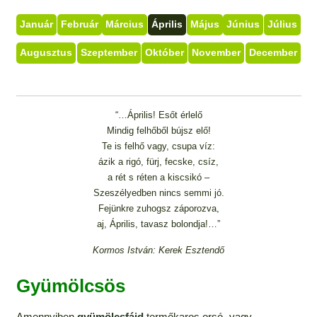
Január
Február
Március
Április
Május
Június
Július
Augusztus
Szeptember
Október
November
December
“…Április! Esőt érlelő
Mindig felhőből bújsz elő!
Te is felhő vagy, csupa víz:
ázik a rigó, fürj, fecske, csíz,
a rét s réten a kiscsikó –
Szeszélyedben nincs semmi jó.
Fejünkre zuhogsz záporozva,
aj, Április, tavasz bolondja!…”
Kormos István: Kerek Esztendő
Gyümölcsös
Amennyiben
gyümölcsfáid
termőkaros orsó- vagy