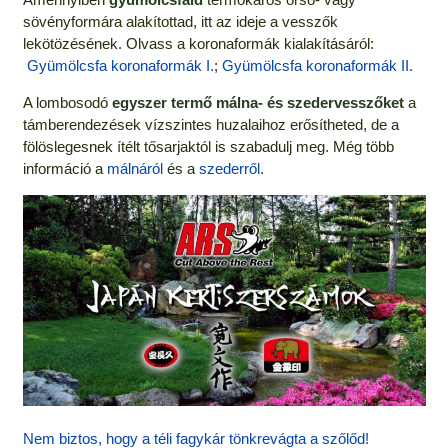
sövényformára alakítottad, itt az ideje a vesszők
lekötözésének. Olvass a koronaformák kialakításáról:
Gyümölcsfa koronaformák I.
;
Gyümölcsfa koronaformák II.
A lombosodó
egyszer termő
málna- és szedervesszőket
a
támberendezések vízszintes huzalaihoz erősítheted, de a
fölöslegesnek ítélt tősarjaktól is szabadulj meg. Még több
információ a
málnáról
és a
szederről
.
Nem biztos, hogy a téli fagykár tönkrevágta a szőlőd!