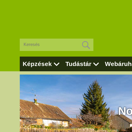
Képzések
Tudástár
Webáruh
No