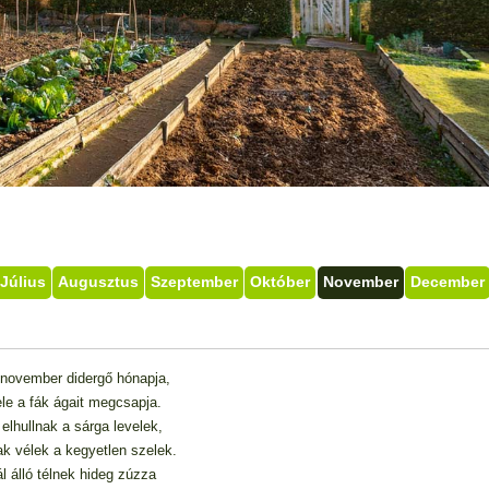
Július
Augusztus
Szeptember
Október
November
December
r november didergő hónapja,
le a fák ágait megcsapja.
elhullnak a sárga levelek,
k vélek a kegyetlen szelek.
l álló télnek hideg zúzza