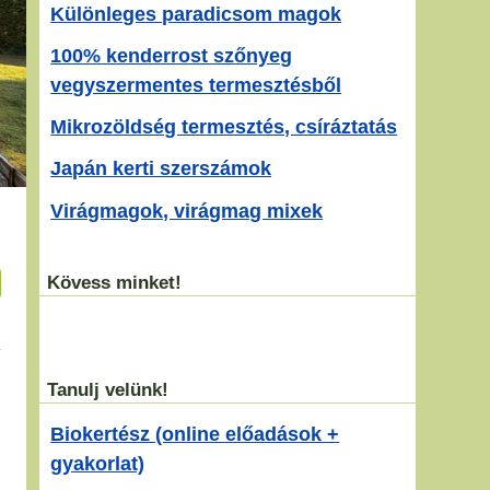
Különleges paradicsom magok
100% kenderrost szőnyeg
vegyszermentes termesztésből
Mikrozöldség termesztés, csíráztatás
Japán kerti szerszámok
Virágmagok, virágmag mixek
Kövess minket!
Tanulj velünk!
Biokertész (online előadások +
gyakorlat)