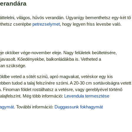
verandára
áttelelni, világos, hűvös verandán. Ugyanígy bementhetsz egy-két tő
Vethetsz cserépbe
petrezselymet
, hogy legyen friss levesbe való.
eje október vége-november eleje. Nagy felületek beültetésére,
avasolt. Kőedényekbe, balkonládákba is. Vetheted a
van szüksége.
öldbe veted a sötét színű, apró magvakat, vetéskor egy kis
en tudod a talaj felszínére szórni. A 20-30 cm sortávolságra vetett
 Finoman földet rostálhatsz a vetésre, vagy gereblyével történő
alajfelszínt. Még több információ:
Levendula termesztése
hagymát
. További információ:
Duggassunk fokhagymát