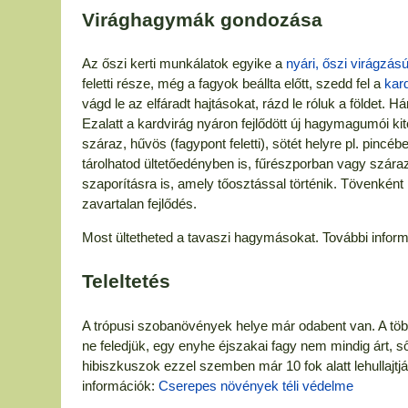
Virághagymák gondozása
Az őszi kerti munkálatok egyike a
nyári, őszi virágzá
feletti része, még a fagyok beállta előtt, szedd fel a
kar
vágd le az elfáradt hajtásokat, rázd le róluk a földet.
Ezalatt a kardvirág nyáron fejlődött új hagymagumói k
száraz, hűvös (fagypont feletti), sötét helyre pl. pincé
tárolhatod ültetőedényben is, fűrészporban vagy száraz
szaporításra is, amely tőosztással történik. Tövenként 
zavartalan fejlődés.
Most ültetheted a tavaszi hagymásokat. További infor
Teleltetés
A trópusi szobanövények helye már odabent van. A több
ne feledjük, egy enyhe éjszakai fagy nem mindig árt, sőt
hibiszkuszok ezzel szemben már 10 fok alatt lehullajt
információk:
Cserepes növények téli védelme