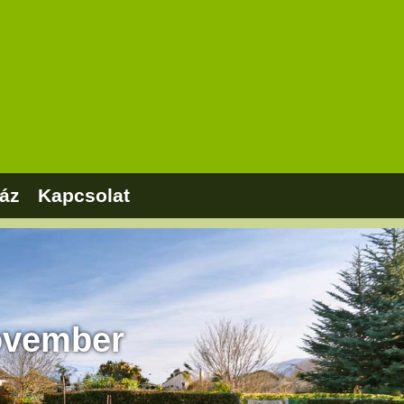
áz
Kapcsolat
vember