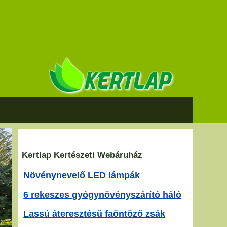
Kertlap Kertészeti Webáruház
Növénynevelő LED lámpák
6 rekeszes gyógynövényszárító háló
Lassú áteresztésű faöntöző zsák