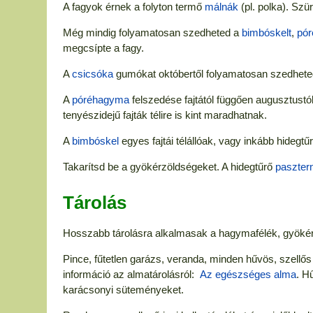
A fagyok érnek a folyton termő
málnák
(pl. polka). Szür
Még mindig folyamatosan szedheted a
bimbóskelt
,
pó
megcsípte a fagy.
A
csicsóka
gumókat októbertől folyamatosan szedheted
A
póréhagyma
felszedése fajtától függően augusztustól t
tenyészidejű fajták télire is kint maradhatnak.
A
bimbóskel
egyes fajtái télállóak, vagy inkább hidegtű
Takarítsd be a gyökérzöldségeket. A hidegtűrő
paszter
Tárolás
Hosszabb tárolásra alkalmasak a hagymafélék, gyökér
Pince, fűtetlen garázs, veranda, minden hűvös, szellős
információ az almatárolásról:
Az egészséges alma
. H
karácsonyi süteményeket.