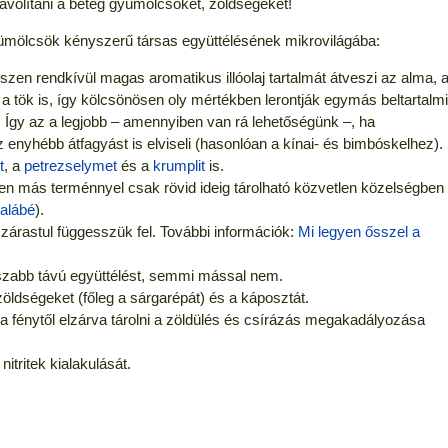
távolítani a beteg gyümölcsöket, zöldségeket!
gyümölcsök kényszerű társas együttélésének mikrovilágába:
iszen rendkívül magas aromatikus illóolaj tartalmát átveszi az alma, 
a tök is, így kölcsönösen oly mértékben lerontják egymás beltartalmi
. Így az a legjobb – amennyiben van rá lehetőségünk –, ha
nyhébb átfagyást is elviseli (hasonlóan a kínai- és bimbóskelhez).
t
, a
petrezselymet
és a
krumplit
is.
den más terménnyel csak rövid ideig tárolható közvetlen közelségben
alábé
).
szárastul függesszük fel. További információk:
Mi legyen ősszel a
szabb távú együttélést, semmi mással nem.
rzöldségeket (főleg a sárgarépát) és a káposztát.
a fénytől elzárva tárolni a zöldülés és csírázás megakadályozása
itritek kialakulását.