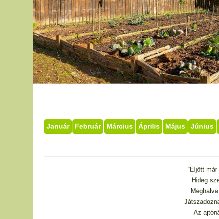
Január
Február
Március
Április
Május
Június
“Eljött má
Hideg sze
Meghalva 
Játszadozna
Az ajtóná