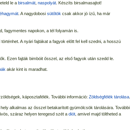
eteld le a
birsalmát
,
naspolyát
. Készíts birsalmasajtot!
réhagymát
. A nagydobosi
sütőtök
csak akkor jó ízű, ha már
, fagymentes napokon, a tél folyamán is.
örténhet. A nyári fajtákat a fagyok előtt fel kell szedni, a hosszú
rők. Ezen fajták bimbóit ősszel, az első fagyok után szedd le.
nák
akár kint is maradhat.
zöldségek, káposztafélék. További információ:
Zöldségfélék tárolása
 hely alkalmas az ősszel betakarított gyümölcsök tárolására. További
űvös, száraz helyen teregesd szét a
diót
, amivel majd töltheted a