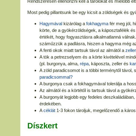
Rendszeresen ellenőrizni kell a tárolókat és mielőbb el
Most pedig pillantsunk be egy kicsit a zöldségek és 
Hagymával
kizárólag a
fokhagyma
fér meg jól, h
körte, de a gyökérzöldségek, a káposztafélék és 
értékét, hogy fogyasztásra alkalmatlanná válnak
száműzzük a padlásra, hiszen a hagyma még az e
A fenti okok miatt tartsuk távol az almától a
zeller
A tök a petrezselyem és a körte kivételével min
(pl. burgonya, alma,
répa
, káposzta, zeller és
kar
A zöld paradicsomot is a többi terménytől távol, 
paradicsommal?
A burgonya csak a fokhagymával tolerálja a hos
Az almától és a körtétől is tartsuk távol a gyöké
A burgonyát legjobb egy fedeles deszkaládában, 
érdekében.
A
céklát
1-3 fokon tároljuk, megelőzendő a káros n
Díszkert