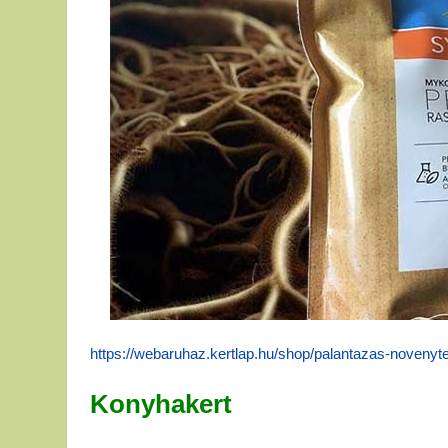
https://webaruhaz.kertlap.hu/shop/palantazas-noveny
Konyhakert