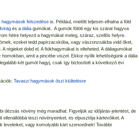
sú hagymások felszedése
is. Például, mielőtt teljesen elhalna a föld
dvirág
és a
dália
gumókat. A gumók fölött egy kis szárat hagyva
 Három hétre helyezd a hagymákat meleg, száraz, szellős helyre.
itörnek, ezeket tedd papírzacskóba, vagy vászonzsákba vidd őket,
be. A régieket dobd el. A fiókhagymákat is elteheted. A dáliagumókat
 homokban, amit a pincébe viszel. Ekkor nyílik lehetőségünk a dália
legalább két gumót hagyj, csak így biztosított a következő évi
mációk:
Tavaszi hagymások őszi kiültetésre
i dézsás növény még maradhat. Figyeljük az időjárás-jelentést, de
 ellenállóbbá teszi növényeinket, és elpusztítja kártevőiket. A
ják leveleiket, vagy komolyabb kárt szenvednek! További