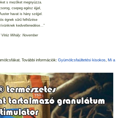
teket s mezőket megnyúzza.
csorog, csepeg egész éjjel,
uster havat is hány széjjel.
ós égnek sűrű felhőzése
szívünknek kedvetlenedése…”
 Vitéz Mihály: November
mölcsfákat. További információk:
Gyümölcsfaültetési kisokos
,
Mi a