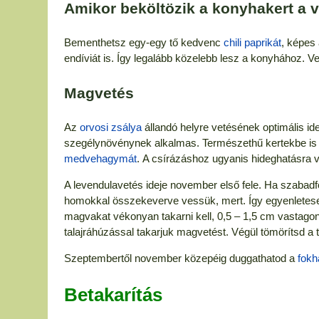
Amikor beköltözik a konyhakert a 
Bementhetsz egy-egy tő kedvenc
chili paprikát
, képes 
endíviát is. Így legalább közelebb lesz a konyhához. 
Magvetés
Az
orvosi zsálya
állandó helyre vetésének optimális id
szegélynövénynek alkalmas. Természethű kertekbe is j
medvehagymát
. A csírázáshoz ugyanis hideghatásra 
A levendulavetés ideje november első fele. Ha szabadf
homokkal összekeverve vessük, mert. Így egyenletesebb
magvakat vékonyan takarni kell, 0,5 – 1,5 cm vastagon.
talajráhúzással takarjuk magvetést. Végül tömörítsd a t
Szeptembertől november közepéig duggathatod a
fok
Betakarítás