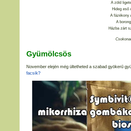
A zöld lige
Hideg eső 
A fázékony A
A borong
Házba zárt 
Csokonai
Gyümölcsös
November elején még ültetheted a szabad gyökerű gyü
facsík?