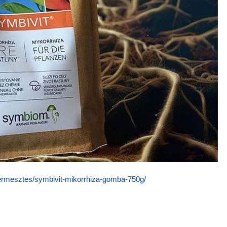
termesztes/symbivit-mikorrhiza-gomba-750g/