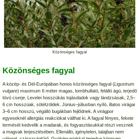
Közönséges fagyal
Közönséges fagyal
A közép- és Dél-Európában honos közönséges fagyal (
Ligustrum
vulgare
) maximum 6 méter magas, lombhullató, felálló ágú, terjedő
tövű cserje. Levelei hosszúkás tojásdadok vagy lándzsásak, 2,5–
6 cm hosszúak, sötétzöldek. Június–júliusban nyíló, illatos virágai
3–6 cm hosszú, végálló bugákban fejlődnek. A virágpor
egyeseknél allergiás reakciókat válthat ki. A fagyal fényes, fekete
termését kedvelik a madarak, és fogyasztásukkal részt vesznek
a magvak terjesztésében. Ellenálló, igénytelen, talajban nem
válogat, szárazságtűrő. Gyökérsarjakkal terjedve könnyen