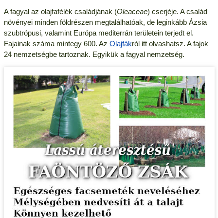
A fagyal az olajfafélék családjának (
Oleaceae
) cserjéje. A család
növényei minden földrészen megtalálhatóak, de leginkább Ázsia
szubtrópusi, valamint Európa mediterrán területein terjedt el.
Fajainak száma mintegy 600. Az
Olajfák
ról itt olvashatsz. A fajok
24 nemzetségbe tartoznak. Egyikük a fagyal nemzetség.