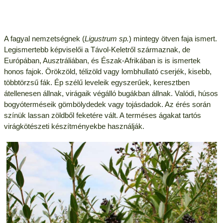
A fagyal nemzetségnek (
Ligustrum sp.
) mintegy ötven faja ismert.
Legismertebb képviselői a Távol-Keletről származnak, de
Európában, Ausztráliában, és Észak-Afrikában is is ismertek
honos fajok. Örökzöld, télizöld vagy lombhullató cserjék, kisebb,
többtörzsű fák. Ép szélű leveleik egyszerűek, keresztben
átellenesen állnak, virágaik végálló bugákban állnak. Valódi, húsos
bogyóterméseik gömbölydedek vagy tojásdadok. Az érés során
színük lassan zöldből feketére vált. A terméses ágakat tartós
virágkötészeti készítményekbe használják.