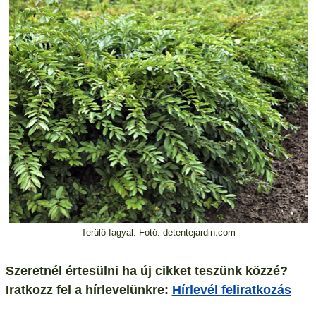
Terülő fagyal. Fotó: detentejardin.com
Szeretnél értesülni ha új cikket teszünk közzé?
Iratkozz fel a hírlevelünkre:
Hírlevél feliratkozás