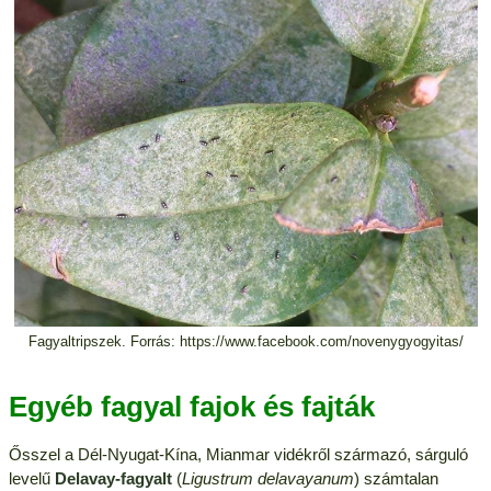
Fagyaltripszek. Forrás: https://www.facebook.com/novenygyogyitas/
Egyéb fagyal fajok és fajták
Ősszel a Dél-Nyugat-Kína, Mianmar vidékről származó, sárguló
levelű
Delavay-fagyalt
(
Ligustrum delavayanum
) számtalan