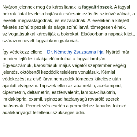
Nyáron jelennek meg és károsítanak a
fagyaltripszek
. A fagyal
bokrok fiatal levelei a hajtások csúcsain ezüstös színűvé válnak, a
levelek megvastagodnak, és elszáradnak. A leveleken a kifejlett
feketés színű tripszek és sárga színű lárvái tömegesen élnek,
szívogatásukkal károsítják a bokrokat. Elsősorban a napnak kitett,
szárazon nevelt fagyalokon gyakoriak.
Így védekezz ellene –
Dr. Némethy Zsuzsanna írja
: Nyártól már
minden fejlődési alakja előfordulhat a fagyal lombján.
Egyedszámuk, károsításuk május végétől szeptember végéig
jelentős, októbertől kezdődik telelésre vonulásuk. Kémiai
védekezést az első lárva nemzedék tömeges kikelése után
ajánlott elvégezni. Tripszek ellen az abamektin, acetamiprid,
cipermetrin, deltametrin, eszfenvalerát, lambda-cihalotrin,
imidakloprid, oxamil, spinozad hatóanyagú rovarölő szerek
hatásosak. Permetezés esetén a permetléhez tapadás fokozó
adalékanyagot feltétlenül szükséges adni.