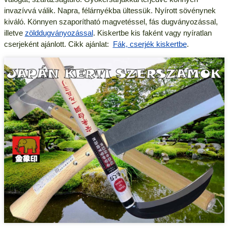
invazívvá válik. Napra, félárnyékba ültessük. Nyírott sövénynek
kiváló. Könnyen szaporítható magvetéssel, fás dugványozással,
illetve
zölddugványozással
. Kiskertbe kis faként vagy nyíratlan
cserjeként ajánlott. Cikk ajánlat:
Fák, cserjék kiskertbe
.