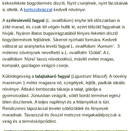
kékesfekete bogyótermés díszíti. Nyírt cserjének, nyírt fácskának
is ültetik. A
kertszobrászat
kedvelt növénye.
A
széleslevelű fagyal
(
L. ovalifolium
) enyhe téli időszakban is
zöld marad, és csak tél végén hullik le, ezért télizöld fagyalnak is
hívják. Nyáron illatos bugavirágzatából fényes-feketén díszlő
bogyótermések fejlődnek. Sikerrel nyírható formára. Kedvelt
változat az aranytarka levelű fagyal
L. ovalifolium ‘Aureum’
. 3
méteres sövénynek nevelhető a
L. ovalifolim ‘Góliát’
. A
L.
ovalifolium ‘Nünü’
lassú növekedésű, másfél méter magas,
kompakt, gazdagon virágzó cserje.
Különlegesség a
talajtakaró fagyal
(
Ligustrum Massif
). A növény
maximum 1 méter magasra nő, szegélyek, lejtők, padkák ideális
növénye. Átbukó lombozata takarja a talajt, gátolja a
gyomosodást. Júniusban virágzik, sötét bordó termései egész
télen díszítenek. A teljes napfényt és a félárnyékot is tűri.
Rendszeres tápozással levelei sötétzöldek és fényesek
maradnak. Tavasszal és ősszel metszve megakadályozzuk a
virág és a termésképződést.