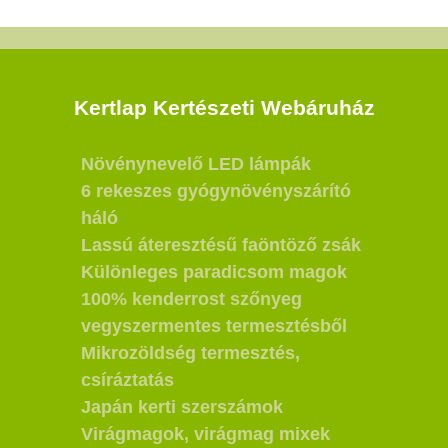
Kertlap Kertészeti Webáruház
Növénynevelő LED lámpák
6 rekeszes gyógynövényszárító
háló
Lassú áteresztésű faöntöző zsák
Különleges paradicsom magok
100% kenderrost szőnyeg
vegyszermentes termesztésből
Mikrozöldség termesztés,
csíráztatás
Japán kerti szerszámok
Virágmagok, virágmag mixek