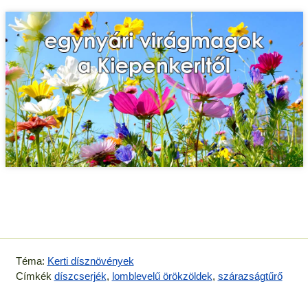
Téma:
Kerti dísznövények
Címkék
díszcserjék
,
lomblevelű örökzöldek
,
szárazságtűrő