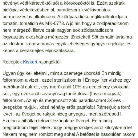
növényt védi kártevőktől sőt a kórokozóktól is. Ezért szoktak
biológiai védekezésben pl. paradicsom levélkivonatos
permetezést is alkalmazni. A zöldparadicsom glikoalkaloidjai a
tomatin, tomatidin és MK-0773. A jó hír, hogy a zöldparadicsom
nem mérgező, illetve csak nagyon sok zöldparadicsom
fogyasztás okozhatna mérgezési tüneteket! Sőt tomatin tartalma
az időskori izomsorvadás egyik lehetséges gyógyszerjelöltje, és
képes a bélráksejtek elpusztítására.
Receptek
Kiskert
rajongóktól:
Ugyan úgy kell eltenni , mint a csemege uborkát! Én mindig
felforralom a vizet , ezzel sterilizálom is ! Én egy liter vízhez egy
merőkanál cukrot , egy merőkanál 10%-os ecetet egy evőkanál
sót , egy evőkanál savanyúság tartósítóval (fűszermagvak)
felforralom. Az ép és megmosott zöld paradicsomot 3-5l-es
üvegekbe rakjuk , közé néhány erős paprikát ! Rámerjük a forró
levet , az üveget ne rakjuk hideg anyagra , mert szétreped !
Ezután a hibátlan tetővel lezárjuk az üveget! Én mindig
megfordítom fejjel lefelé ,hogy meggyőződjek arról kifolyik-e a lé!
Nekem még nem romlott meg soha! A befőttet is hasonlóan rakom