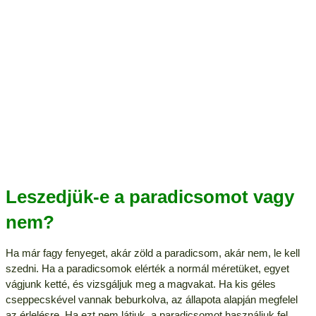
Leszedjük-e a paradicsomot vagy
nem?
Ha már fagy fenyeget, akár zöld a paradicsom, akár nem, le kell
szedni. Ha a paradicsomok elérték a normál méretüket, egyet
vágjunk ketté, és vizsgáljuk meg a magvakat. Ha kis géles
cseppecskével vannak beburkolva, az állapota alapján megfelel
az érlelésre. Ha ezt nem látjuk, a paradicsomot használjuk fel