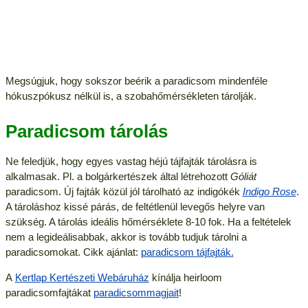
Megsúgjuk, hogy sokszor beérik a paradicsom mindenféle
hókuszpókusz nélkül is, a szobahőmérsékleten tárolják.
Paradicsom tárolás
Ne feledjük, hogy egyes vastag héjú tájfajták tárolásra is
alkalmasak. Pl. a bolgárkertészek által létrehozott
Góliát
paradicsom. Új fajták közül jól tárolható az indigókék
Indigo Rose
.
A tároláshoz kissé párás, de feltétlenül levegős helyre van
szükség. A tárolás ideális hőmérséklete 8-10 fok. Ha a feltételek
nem a legideálisabbak, akkor is tovább tudjuk tárolni a
paradicsomokat. Cikk ajánlat:
paradicsom tájfajták.
A
Kertlap Kertészeti Webáruház
kínálja heirloom
paradicsomfajtákat
paradicsommagjait
!