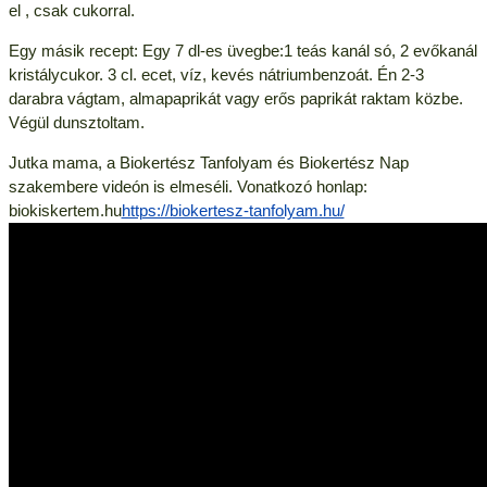
el , csak cukorral.
Egy másik recept: Egy 7 dl-es üvegbe:1 teás kanál só, 2 evőkanál
kristálycukor. 3 cl. ecet, víz, kevés nátriumbenzoát. Én 2-3
darabra vágtam, almapaprikát vagy erős paprikát raktam közbe.
Végül dunsztoltam.
Jutka mama, a Biokertész Tanfolyam és Biokertész Nap
szakembere videón is elmeséli. Vonatkozó honlap:
biokiskertem.hu
https://biokertesz-tanfolyam.hu/