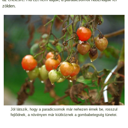
zölden.
Jól látszik, hogy a paradicsomok már nehezen érnek be, rosszul
fejlődnek, a növényen már kiütköznek a gombabetegség tünetei.