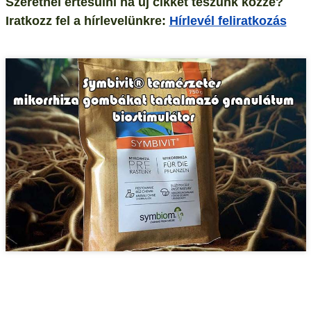
Szeretnél értesülni ha új cikket teszünk közzé?
Iratkozz fel a hírlevelünkre:
Hírlevél feliratkozás