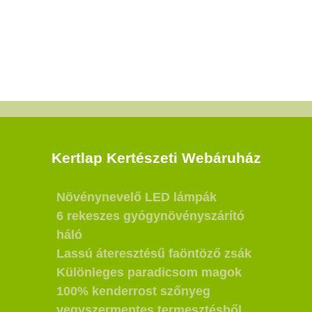
Kertlap Kertészeti Webáruház
Növénynevelő LED lámpák
6 rekeszes gyógynövényszárító
háló
Lassú áteresztésű faöntöző zsák
Különleges paradicsom magok
100% kenderrost szőnyeg
vegyszermentes termesztésből