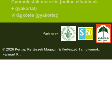
Gyümölcsfák metszés (online előadások
+ gyakorlat)
Virágkötés (gyakorlat)
Partnerek:
© 2026 Kertlap Kertészeti Magazin & Kertészeti Tanfolyamok.
Farmart Kft.