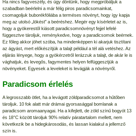
Ha nincs fagyveszély, és úgy döntünk, hogy megpróbáljuk a
szabadban beérlelni a már félig piros paradicsomainkat,
csomagoljuk buborékfóliába a terméses növényt, hogy így kapja
meg az utolsó „lökést” a beéréshez. Megér egy kísérletet az is,
hogy a gyökerestől kiásott paradicsomnövényt fejjel lefelé
függesztve tároljuk, reménykedve, hogy a paradicsomok beérnek.
Ez főleg akkor jöhet szóba, ha mindenképpen ki akarjuk tisztítani
az ágyást, mert előkészítjük a talajt például a tél alá vetéshez. Az
eljárás lényege, hogy a gyökérzetről lerázzuk a talajt, de akár le is
vághatjuk, és levegős, fagymentes helyen felfüggesztjük a
növényeket. Egyesek a leveleket is levágják a növényről.
Paradicsom érlelés
A legrosszabb ötlet, ha a levágott zöldparadicsomot a hűtőben
tároljuk. 10 fok alatt már drámai gyorsasággal bomlanak a
paradicsom aromaanyagai. Ha a kifejlett, de zöld színű bogyót 13
és 18°C között tároljuk 90% relatív páratartalom mellett, nem
következik be a hidegkárosodás, és lassan kialakul a jellemző
szín is.