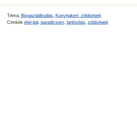
Téma:
Biogazdálkodás
,
Konyhakert, zöldségek
Címkék
étel-ital
,
paradicsom
,
tartósítás
,
zöldségek