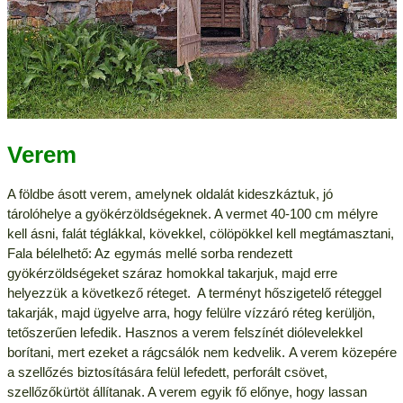
Verem
A földbe ásott verem, amelynek oldalát kideszkáztuk, jó
tárolóhelye a gyökérzöldségeknek. A vermet 40-100 cm mélyre
kell ásni, falát téglákkal, kövekkel, cölöpökkel kell megtámasztani,
Fala bélelhető: Az egymás mellé sorba rendezett
gyökérzöldségeket száraz homokkal takarjuk, majd erre
helyezzük a következő réteget. A terményt hőszigetelő réteggel
takarják, majd ügyelve arra, hogy felülre vízzáró réteg kerüljön,
tetőszerűen lefedik. Hasznos a verem felszínét diólevelekkel
borítani, mert ezeket a rágcsálók nem kedvelik. A verem közepére
a szellőzés biztosítására felül lefedett, perforált csövet,
szellőzőkürtöt állítanak. A verem egyik fő előnye, hogy lassan