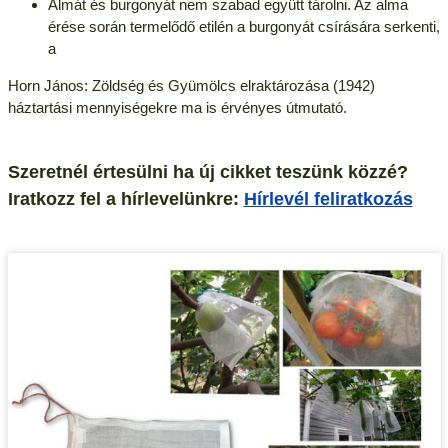
Almát és burgonyát nem szabad együtt tárolni. Az alma
érése során termelődő etilén a burgonyát csírására serkenti,
a
Horn János: Zöldség és Gyümölcs elraktározása (1942)
háztartási mennyiségekre ma is érvényes útmutató.
Szeretnél értesülni ha új cikket teszünk közzé?
Iratkozz fel a hírlevelünkre:
Hírlevél feliratkozás