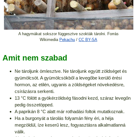
A hagymákat sokszor függesztve szokták tárolni. Forrás
Wikimedia
Pekachu
/
CC BY-SA
Amit nem szabad
Ne tároljunk ömlesztve. Ne tároljunk együtt zöldséget és
gyümölcsöt. A gyümölcsökből a levegőbe kerülő érési
hormon, az etilén, ugyanis a zöldségeket növekedésre,
csírázásra serkenti.
13 °C fölött a gyökérzöldség fásodni kezd, száraz levegőn
pedig összetöpped.
A paprikán 8 °C alatt már rothadási foltok mutatkoznak.
Ha a burgonyát a tárolás folyamán fény éri, a héja
megzöldül, íze keserű lesz, fogyasztásra alkalmatlanná
válik.