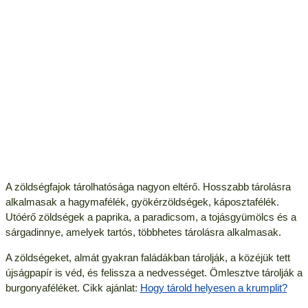
A zöldségfajok tárolhatósága nagyon eltérő. Hosszabb tárolásra
alkalmasak a hagymafélék, gyökérzöldségek, káposztafélék.
Utóérő zöldségek a paprika, a paradicsom, a tojásgyümölcs és a
sárgadinnye, amelyek tartós, többhetes tárolásra alkalmasak.
A zöldségeket, almát gyakran faládákban tárolják, a közéjük tett
újságpapír is véd, és felissza a nedvességet. Ömlesztve tárolják a
burgonyaféléket. Cikk ajánlat:
Hogy tárold helyesen a krumplit?