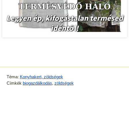
Téma:
Konyhakert, zöldségek
Címkék
biogazdálkodás
,
zöldségek