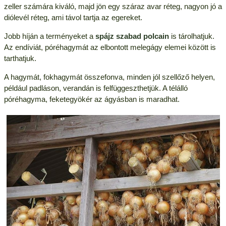
zeller számára kiváló, majd jön egy száraz avar réteg, nagyon jó a
diólevél réteg, ami távol tartja az egereket.
Jobb híján a terményeket a
spájz szabad polcain
is tárolhatjuk.
Az endíviát, póréhagymát az elbontott melegágy elemei között is
tarthatjuk.
A hagymát, fokhagymát összefonva, minden jól szellőző helyen,
például padláson, verandán is felfüggeszthetjük. A télálló
póréhagyma, feketegyökér az ágyásban is maradhat.