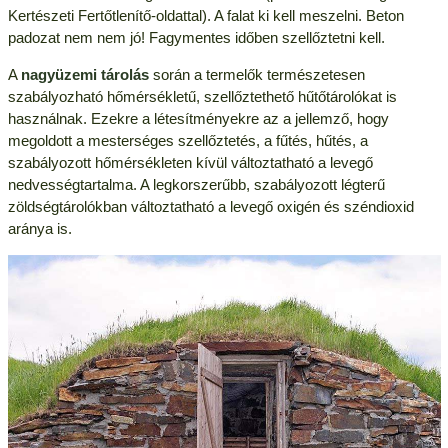
Kertészeti Fertőtlenítő-oldattal). A falat ki kell meszelni. Beton
padozat nem nem jó! Fagymentes időben szellőztetni kell.
A
nagyüzemi tárolás
során a termelők természetesen
szabályozható hőmérsékletű, szellőztethető hűtőtárolókat is
használnak. Ezekre a létesítményekre az a jellemző, hogy
megoldott a mesterséges szellőztetés, a fűtés, hűtés, a
szabályozott hőmérsékleten kívül változtatható a levegő
nedvességtartalma. A legkorszerűbb, szabályozott légterű
zöldségtárolókban változtatható a levegő oxigén és széndioxid
aránya is.