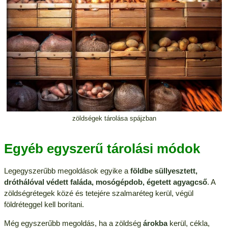
zöldségek tárolása spájzban
Egyéb egyszerű tárolási módok
Legegyszerűbb megoldások egyike a
földbe süllyesztett,
dróthálóval védett faláda, mosógépdob, égetett agyagcső
. A
zöldségrétegek közé és tetejére szalmaréteg kerül, végül
földréteggel kell borítani.
Még egyszerűbb megoldás, ha a zöldség
árokba
kerül, cékla,