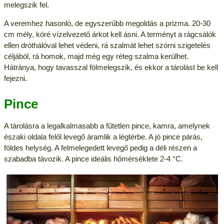
melegszik fel.
A veremhez hasonló, de egyszerűbb megoldás a prizma. 20-30
cm mély, köré vízelvezető árkot kell ásni. A terményt a rágcsálók
ellen dróthálóval lehet védeni, rá szalmát lehet szórni szigetelés
céljából, rá homok, majd még egy réteg szalma kerülhet.
Hátránya, hogy tavasszal fölmelegszik, és ekkor a tárolást be kell
fejezni.
Pince
A tárolásra a legalkalmasabb a fűtetlen pince, kamra, amelynek
északi oldala felől levegő áramlik a légtérbe. A jó pince párás,
földes helység. A felmelegedett levegő pedig a déli részen a
szabadba távozik. A pince ideális hőmérséklete 2-4 °C.