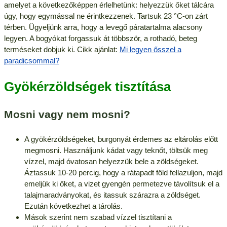
amelyet a következőképpen érlelhetünk: helyezzük őket tálcára
úgy, hogy egymással ne érintkezzenek. Tartsuk 23 °C-on zárt
térben. Ügyeljünk arra, hogy a levegő páratartalma alacsony
legyen. A bogyókat forgassuk át többször, a rothadó, beteg
terméseket dobjuk ki. Cikk ajánlat:
Mi legyen ősszel a
paradicsommal?
Gyökérzöldségek tisztítása
Mosni vagy nem mosni?
A gyökérzöldségeket, burgonyát érdemes az eltárolás előtt
megmosni. Használjunk kádat vagy teknőt, töltsük meg
vízzel, majd óvatosan helyezzük bele a zöldségeket.
Áztassuk 10-20 percig, hogy a rátapadt föld fellazuljon, majd
emeljük ki őket, a vizet gyengén permetezve távolítsuk el a
talajmaradványokat, és itassuk szárazra a zöldséget.
Ezután következhet a tárolás.
Mások szerint nem szabad vízzel tisztítani a