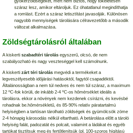
gyökérzöldségeket, mert nem biztos, hogy tökéletesen
száraz lesz, amikor eltároljuk. Ez óhatatlanul megindíthatja
a romlást. Ezért a száraz letisztítást javasolják. Különösen
nagyobb mennyiségek tárolására célravezetőbb a második
változat alkalmazása.
Zöldségtárolásról általában
A kiskerti
szabadtéri tárolás
egyszerű, olcsó, de nem
szabályozható és nagy veszteséggel kell számolnunk.
A kiskerti
zárt téri tárolás
megvédi a termékeket a
legveszélyesebb időjárási hatásoktól, fagytól csapadéktól.
Általánosságban a nem túl nedves és nem túl száraz, a maximum
o
o
12
C-fok körüli, de inkább 2-4
C-os hőmérséklet ideális a
tárolásra. ekkor a növények nem kezdenek csírázni, és kevésbé
rohadnak be.hőmérsékletű, és 85-90% relatív páratartalmú
helyiségben a tartósan tárolható zöldségek és gyümölcsök zöme
2-4 hónapig károsodás nélkül eltartható. A betárolása előtt a tároló
helyiség falát, padozatát és polcait, valamint a ládákat és egyéb
tartókat tisztítsuk meg és fertőtlenítsük (pl. 100-szoros hígítású