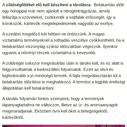
A
zöldségféléket elő kell készíteni a tárolásra
. Betakarítás előtt
egy hónappal már nem ajánlott a nitrogéntrágyázás, amely
fellazítja a szöveteket, csökkentik a sejtfalak erősségét, így a
kórokozók, kártevők megtelepedésének nagyobb az esélye.
A szedést megelőző két hétben ne öntözzünk. A magas
víztartalmú terményeknél a rothadás veszélye csökkenthető, ha a
betakarítást viszonylag száraz időszakban végezzük. Ilyenkor
ugyanis a növényi részek víztartalma is kevesebb.
A zöldséget sokszor megvásárlás után is tárolni kell, és ez alatt is
felgyorsulhatnak a kedvezőtlen folyamatok. Ezért az első és
legfontosabb a jó minőségű termék. A fajta megválasztásán túl a
betakarítás időzítése is meghatározó. A termést a legjobb érettségi
állapotában kell betakarítani.
A tárolás folyamán fontos szempont, hogy a termények
tápanyagtartalma ne változzon, illetve az íz- és aromaanyagok
megmaradjanak. Eközben óvni kell őket a betegségektől,
kártevőktől.