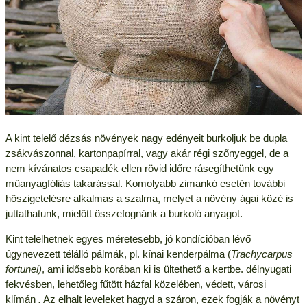
A kint telelő dézsás növények nagy edényeit burkoljuk be dupla
zsákvászonnal, kartonpapírral, vagy akár régi szőnyeggel, de a
nem kívánatos csapadék ellen rövid időre rásegíthetünk egy
műanyagfóliás takarással. Komolyabb zimankó esetén további
hőszigetelésre alkalmas a szalma, melyet a növény ágai közé is
juttathatunk, mielőtt összefognánk a burkoló anyagot.
Kint telelhetnek egyes méretesebb, jó kondícióban lévő
úgynevezett télálló pálmák, pl. kínai kenderpálma (
Trachycarpus
fortunei)
, ami idősebb korában ki is ültethető a kertbe. délnyugati
fekvésben, lehetőleg fűtött házfal közelében, védett, városi
klímán
.
Az elhalt leveleket hagyd a száron, ezek fogják a növényt