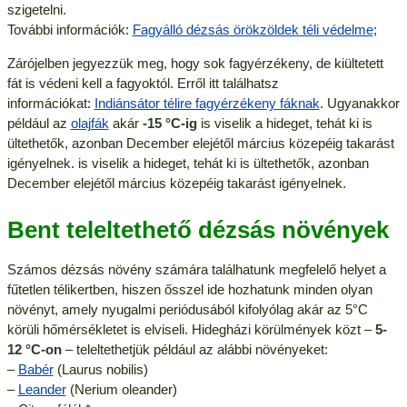
szigetelni.
További információk:
Fagyálló dézsás örökzöldek téli védelme
;
Zárójelben jegyezzük meg, hogy sok fagyérzékeny, de kiültetett
fát is védeni kell a fagyoktól. Erről itt találhatsz
információkat:
Indiánsátor télire fagyérzékeny fáknak
. Ugyanakkor
például az
olajfák
akár
-15 °C-ig
is viselik a hideget, tehát ki is
ültethetők, azonban December elejétől március közepéig takarást
igényelnek. is viselik a hideget, tehát ki is ültethetők, azonban
December elejétől március közepéig takarást igényelnek.
Bent teleltethető dézsás növények
Számos dézsás növény számára találhatunk megfelelő helyet a
fűtetlen télikertben, hiszen ősszel ide hozhatunk minden olyan
növényt, amely nyugalmi periódusából kifolyólag akár az 5°C
körüli hőmérsékletet is elviseli. Hidegházi körülmények közt –
5-
12 °C-on
– teleltethetjük például az alábbi növényeket:
–
Babér
(Laurus nobilis)
–
Leander
(Nerium oleander)