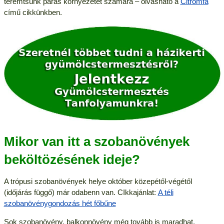
teremtsünk párás környezetet számára – olvasható a
Citromfa
című cikkünkben.
Mikor van itt a szobanövények
beköltözésének ideje?
A trópusi szobanövények helye október közepétől-végétől
(időjárás függő) már odabenn van. CIkkajánlat:
A téli
szobanövénygondozás hét főbűne
Sok szobanövény, balkonnövény még tovább is maradhat.