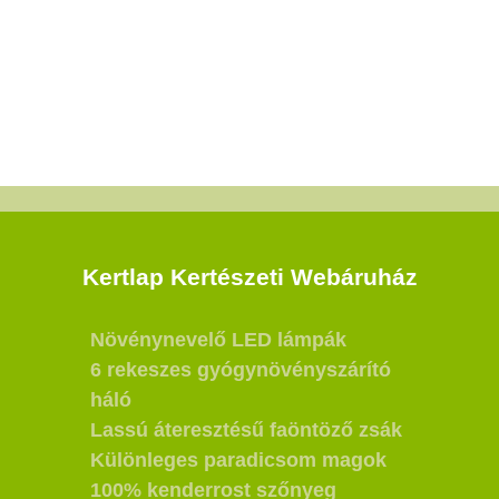
Kertlap Kertészeti Webáruház
Növénynevelő LED lámpák
6 rekeszes gyógynövényszárító
háló
Lassú áteresztésű faöntöző zsák
Különleges paradicsom magok
100% kenderrost szőnyeg