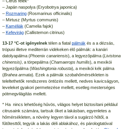
– Citrus félék*
– Japán naspolya (Eryobotrya japonica)
–
Rozmaring
(Rosmarinus officinalis)
– Mirtusz (Myrtus communis)
–
Kaméliák
(Camelia fajok)
–
Kefevirág
(Callistemon citrinus)
13-17 °C-ot igényelnek
télen a fiatal
pálmák
és a a dézsás,
trópusi illetve mediterrán vidékeken élő pálmák: a kanári
datolyapálma (
Phoenix canariensis
), a legyezőpálma (
Livistona
chinensis)
, a törpepálma (
Chamaerops humilis
), a mexikói
legyezőpálma (
Washingtonia robusta
), a mexikói kék pálma
(
Brahea armata
). Ezek a pálmák szobahőmérsékleten is
teleltethetők rendszeres öntözés mellett, nedves kavicságyon,
leveleket gyakori permetezése mellett, esetleg mesterséges
pótmegvilágítás mellett.
* Ha nincs lehetőség hűvös, világos helyet biztosítani például
citrusaink számára, tartsuk őket a lakásban, egyenletes a
hőmérsékleten, a növény legyen távol a sugárzó hőtől, a
fűtőtesttől, tegyük a lakás déli ablakához, és párologtatóval