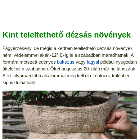
Kint teleltethető dézsás növények
Fagyérzékeny, de mégis a kertben teleltethető dézsás növények
némi védelemmel akár
-12° C-ig
is a szabadban maradhatnak. A
formára metszett edényes
bukszus
vagy
fagyal
például nyugodtan
áttelelhet a szabadban. Őket augusztus 20. után már ne tápozzuk.
A tél folyamán több alkalommal meg kell őket öntözni, különben
kipusztulhatnak!