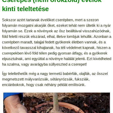
kinti teleltetése
Sokszor azért tartanak évelőket cserépben, mert a szezon
folyamán mozgatni akarják őket, ezeket tehát nem ültetik ki a nyár
folyamán se. Ezek a növények az ősz beálltával visszahúzódnak,
föld feletti részük elszárad, elhal, illetve lombjuk lehullik. Azonban a
cserépben maradt, talajjal fedett gyökerek életben vannak, és a
következő tavasszal kihajtanak, ha téli védelmet kapnak, hiszen a
cserepekben lévő föld télen pedig gyorsan átfagy, és a gyökerek
elpusztulnak, ami egyúttal a növénye halálát jelenti. Ezt kivédheted
ha szalma, vagy avarágyba süllyeszted a cserepet!
Így teleltethetők még a nagy termetű babérfák, olajfák, az ősszel
megmetszett mályvarózsák, sétányrózsák, fuksziák,
enciánbokrok, hogy csak néhány példát említsünk.