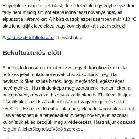
Figyeljük az időjárás-jelentést, de ne feledjük, egy enyhe éjszakai
fagy nem mindig árt, sőt ellenállóbbá teszi növényeinket, és
elpusztítja kártevőiket. A hibiszkuszok ezzel szemben már +10 °C
alatt lehullajtják leveleiket, vagy komolyabb kárt szenvednek!
A
kaktuszok teleltetéséről
itt olvashatsz.
Beköltöztetés előtt
A beteg, különösen gombafertőzés, egyéb
kórokozók
okozta
fertőzés jeleit mutató növényektől szabaduljunk meg! Ha
bevisszük őket, szinte biztos, hogy megfertőzik egészséges
növényeinket. Ha mindenképp meg szeretnénk menteni őket, a
beteg növényi részeket bizonyos korlátokon belül eltávolíthatjuk.
Távolítsuk el az elszáradt, megsárgult vagy megpenészedett
leveleket. Ezzel csökkenthetjük a megtelepedő károsítók számát,
illetve fékezhetjük a terjedésüket. A beteg növényeket azonnal
különítsük el, és kezdjük meg a védekezést. Használjunk szabad
forgalmú, lehetőleg felszívódó szereket.