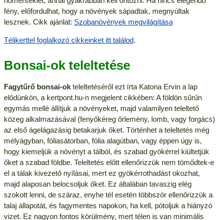
hőmérséklet, annál gyakrabban kell öntözni. Ha nincs elegendő
fény, előfordulhat, hogy a növények sápadtak, megnyúltak
lesznek. Cikk ajánlat:
Szobanövények megvilágítása
Télikerttel foglalkozó cikkeinket itt találod
.
Bonsai-ok teleltetése
Fagytűrő bonsai-ok
teleltetéséről ezt írta Katona Ervin a lap
elődünkön, a kertpont.hu-n megjelent cikkében: A földön sűrűn
egymás mellé állítjuk a növényeket, majd valamilyen teleltető
közeg alkalmazásával (fenyőkéreg őrlemény, lomb, vagy forgács)
az első ágelágazásig betakarjuk őket. Történhet a teleltetés még
mélyágyban, fóliasátorban, fólia alagútban, vagy éppen úgy is,
hogy kiemeljük a növényt a tálból, és szabad gyökérrel kiültetjük
őket a szabad földbe. Teleltetés előtt ellenőrizzük nem tömődtek-e
el a tálak kivezető nyílásai, mert ez gyökérrothadást okozhat,
majd alaposan belocsoljuk őket. Ez általában tavaszig elég
szokott lenni, de száraz, enyhe tél esetén többször ellenőrizzük a
talaj állapotát, és fagymentes napokon, ha kell, pótoljuk a hiányzó
vizet. Ez nagyon fontos körülmény, mert télen is van minimális