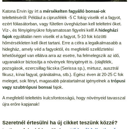
Katona Ervin így írt a
mérsékelten fagyálló bonsai-ok
teleltetéséről: Például a ciprusfélék -5 C fokig viselik el a fagyot,
ezért fóliasátorban, vagy fűtetlen üvegházban kell teleltetni őket.
Víz-, és fényigényükre folyamatosan figyelni kell! A
hidegházi
fajok
egyáltalán nem viselik el a fagyot, 5-10 fok közötti
hőmérsékleten kell őket tartani. Erre a célra a legalkalmasabb a
hidegház, amely véd a fagyoktól, és megfelelő szellőztetési
lehetőséggel van ellátva arra az esetre, ha felmelegszik az idő,
ugyanakkor biztosítja a növények fényigényét is. (olajfélék,
pozsgások, ezercsillag fácska (Serissa sp.), mirtusz, ausztrál
fikusz, kínai fagyal, gránátalma, stb.). Egész éven át 20-25 C fok
meleget, sok fényt, magasabb páratartalmat igényelnek a
trópusi
vagy szubtrópusi bonsai
fajok.
A megfelelő teleltetés kulcsfontosságú, hogy növényeid tavasszal
újra erőre kapjanak!
Szeretnél értesülni ha új cikket teszünk közzé?