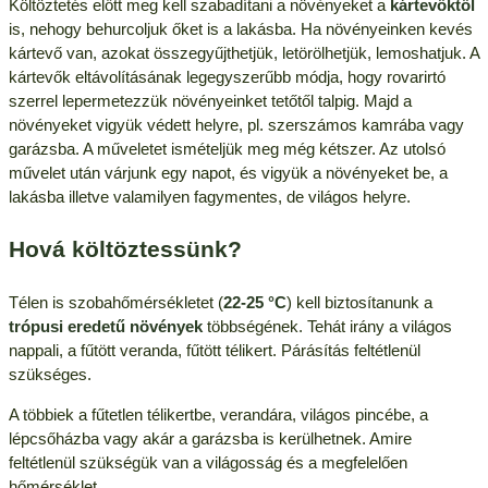
Költöztetés előtt meg kell szabadítani a növényeket a
kártevőktől
is, nehogy behurcoljuk őket is a lakásba. Ha növényeinken kevés
kártevő van, azokat összegyűjthetjük, letörölhetjük, lemoshatjuk. A
kártevők eltávolításának legegyszerűbb módja, hogy rovarirtó
szerrel lepermetezzük növényeinket tetőtől talpig. Majd a
növényeket vigyük védett helyre, pl. szerszámos kamrába vagy
garázsba. A műveletet ismételjük meg még kétszer. Az utolsó
művelet után várjunk egy napot, és vigyük a növényeket be, a
lakásba illetve valamilyen fagymentes, de világos helyre.
Hová költöztessünk?
Télen is szobahőmérsékletet (
22-25 °C
) kell biztosítanunk a
trópusi eredetű növények
többségének. Tehát irány a világos
nappali, a fűtött veranda, fűtött télikert. Párásítás feltétlenül
szükséges.
A többiek a fűtetlen télikertbe, verandára, világos pincébe, a
lépcsőházba vagy akár a garázsba is kerülhetnek. Amire
feltétlenül szükségük van a világosság és a megfelelően
hőmérséklet.