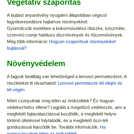
Vegetatív szaporítás
A bujtást anyanövény nyugalmi állapotában végezd
legyökeresedésre hajlamos növényekkel:
Gyümölcsök esetében a bokorművelésű ribiszke, köszméte,
szomorú cserje habitusú dísznövények és fűszernövények.
Még több információ:
Hogyan szaporítsuk növényeinket
bujtással?
Növényvédelem
A fagyok beálltáig van lehetőséged a lemosó permetezésre. A
részleteket itt olvashatod:
Lemosó permetezés tél elején és
tél végén
Miért csúnyulnak meg télen az örökzöldek? És hogyan
védekezhetsz ellene? Legjobb a megelőző védekezés, ami a
megfelelő fajtaválasztással kezdődik, a megfelelő helyre
történő ültetéssel folytatódik, és a megfelelő őszi-téli
gondozással fejeződik be. További információk:
Ha
megcsúnyulnak télen az örökzöldek
.