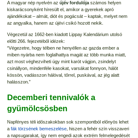
A magyar nép nyelvén az
újév fordulója
számos helyen
kiskarácsonyként híresült el, amikor a gyerekek apró
ajándékokat – almát, diót és pogácsát – kaptak, melyet nem
az angyalka, hanem az újévi csikó hozott nekik.
Végezetül az 1662-ben kiadott Lippay Kalendárium utolsó
előtti 266. fejezetéből idézek:
“Végezetre, hogy télben ne henyéllen az gazda ember a
miben nyárba nem foglalhattya magát az több munka miatt,
azt most véghezviheti úgy mint karót vágjon, zsindelyt
csinállyon, mindenféle kasokat, varsákat fonnyon, hálót
kössön, vadásszon hálóval, tőrrel, puskával, az jég alatt
halásszon.”
Decemberi tennivalók a
gyümölcsösben
Napfényes téli időszakokban sok szempontból előnyös lehet
a
fák törzsének bemeszelése
, hiszen a fehér szín visszaveri
a napsugarakat, így nem engedi azok extrém felmelegedését