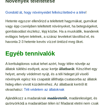
Növények teleltetése
Gondold át, hogy növényeidet felkészítetted-e a télre
!
Hetente egyszer ellenőrizd a teleltetett hagymákat, gumókat
vagy épp cserépben teleltetett növényeket, ha betegségeket,
gombásodást észlelsz, lépj közbe. Ha a muskátlik, leanderek
evilágos helyen telelnek, a száraz leveleket távolítsd el, és
havonta 2-3 hetente kevés vízzel öntözd meg őket.
Egyéb tennivalók
A kerttulajdonos sokat tehet azért, hogy télire növelje az
állatok túlélési esélyeit, azaz kertje
állatbarát
. Készíthet egy
helyet, amely védelmet nyújt, és a téli hideget jól viselő
növények egész kis csapatát állíthatja csatasorba az állatok
hideg ellen vívott küzdelméhez. Az állatbarát kertről itt
olvashatsz:
Téli védelem az állatoknak
Ajándékozz a madaraknak
madáretetőt
, madáreleséget, és
gyönyörködj a madarakban télen is! Madarat etetni nem csak