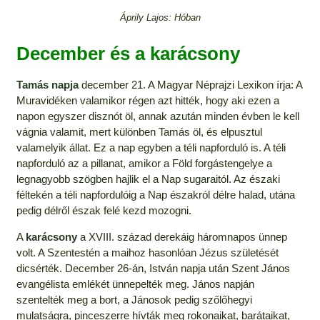
Áprily Lajos: Hóban
December és a karácsony
Tamás napja
december 21. A Magyar Néprajzi Lexikon írja: A
Muravidéken valamikor régen azt hitték, hogy aki ezen a
napon egyszer disznót öl, annak azután minden évben le kell
vágnia valamit, mert különben Tamás öl, és elpusztul
valamelyik állat. Ez a nap egyben a téli napforduló is. A téli
napforduló az a pillanat, amikor a Föld forgástengelye a
legnagyobb szögben hajlik el a Nap sugaraitól. Az északi
féltekén a téli napfordulóig a Nap északról délre halad, utána
pedig délről észak felé kezd mozogni.
A
karácsony
a XVIII. század derekáig háromnapos ünnep
volt. A Szentestén a maihoz hasonlóan Jézus születését
dicsérték. December 26-án, István napja után Szent János
evangélista emlékét ünnepelték meg. János napján
szentelték meg a bort, a Jánosok pedig szőlőhegyi
mulatságra, pinceszerre hívták meg rokonaikat, barátaikat,