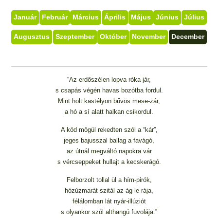
Január
Február
Március
Április
Május
Június
Július
Augusztus
Szeptember
Október
November
December
“Az erdőszélen lopva róka jár,
s csapás végén havas bozótba fordul.
Mint holt kastélyon bűvös mese-zár,
a hó a sí alatt halkan csikordul.
A köd mögül rekedten szól a “kár”,
jeges bajusszal ballag a favágó,
az útnál megváltó napokra vár
s vércseppeket hullajt a kecskerágó.
Felborzolt tollal ül a hím-pirók,
hózúzmarát szitál az ág le rája,
félálomban lát nyár-illúziót
s olyankor szól althangú fuvolája.”