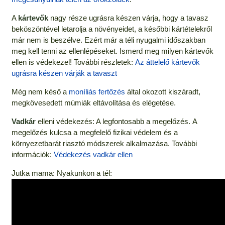
A
kártevők
nagy része ugrásra készen várja, hogy a tavasz
beköszöntével letarolja a növényeidet, a későbbi kártételekről
már nem is beszélve. Ezért már a téli nyugalmi időszakban
meg kell tenni az ellenlépéseket. Ismerd meg milyen kártevők
ellen is védekezel! További részletek:
Az áttelelő kártevők
ugrásra készen várják a tavaszt
Még nem késő a
moníliás fertőzés
által okozott kiszáradt,
megkövesedett múmiák eltávolítása és elégetése.
Vadkár
elleni védekezés: A legfontosabb a megelőzés. A
megelőzés kulcsa a megfelelő fizikai védelem és a
környezetbarát riasztó módszerek alkalmazása. További
információk:
Védekezés vadkár ellen
Jutka mama: Nyakunkon a tél: