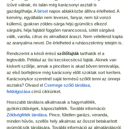
ízűvé válnak, és talán még karácsonyi asztalt is
gazdagíthatja. A
birset
napos ablakközbe állítva érlelheted. A
kemény, egyáltalán nem leveses, fanyar, nem túl vonzó
küllemű, gyakran zöldes-sárga héjú gyümölcs elkezd
sárgulni, héja fajtától függően narancsossá, sötét sárgává
válik, vanília, citrus és almaillatot áraszt. Nem véletlenül kapta
az aranyalma nevet. De érlelheted a ruhásszekrény tetején is.
Rendszerint a késői érésű
szőlőfajták
tarthatók el a
legtovább. Például az ősi kecskecsöcsű fajták. Akinek van
kiskerti szőlője, annak a pincében is akad bőven tennivalója,
az első borfejtésre még karácsony előtt szoktak sort keríteni.
Karácsonykor szeretnél saját termésű szőlőt tenni az ünnepi
asztalra? Olvasd el
Csemege szőlő tárolása,
feldolgozása
című cikkünket.
Hosszabb tárolásra alkalmasak a hagymafélék,
gyökérzöldségek, káposztafélék. További információ:
Zöldségfélék tárolása
. Pince, fűtetlen garázs, veranda,
minden hűvös, szellős hely alkalmas az ősszel betakarított
gyümölcsök tárolására. További információ az almatárolásról: