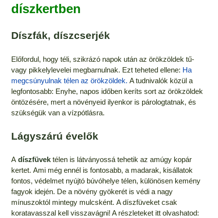
díszkertben
Díszfák, díszcserjék
Előfordul, hogy téli, szikrázó napok után az örökzöldek tű-
vagy pikkelylevelei megbarnulnak. Ezt teheted ellene:
Ha
megcsúnyulnak télen az örökzöldek.
A tudnivalók közül a
legfontosabb: Enyhe, napos időben keríts sort az örökzöldek
öntözésére, mert a növényeid ilyenkor is párologtatnak, és
szükségük van a vízpótlásra.
Lágyszárú évelők
A
díszfüvek
télen is látványossá tehetik az amúgy kopár
kertet. Ami még ennél is fontosabb, a madarak, kisállatok
fontos, védelmet nyújtó búvóhelye télen, különösen kemény
fagyok idején. De a növény gyökerét is védi a nagy
mínuszoktól mintegy mulcsként. A díszfüveket csak
koratavasszal kell visszavágni! A részleteket itt olvashatod: