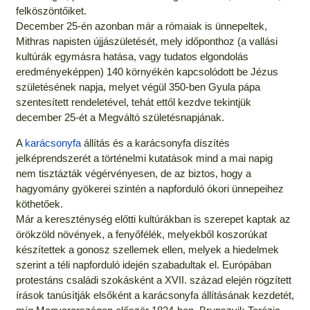
felköszöntőiket.
December 25-én azonban már a rómaiak is ünnepeltek,
Mithras napisten újjászületését, mely időponthoz (a vallási
kultúrák egymásra hatása, vagy tudatos elgondolás
eredményeképpen) 140 környékén kapcsolódott be Jézus
születésének napja, melyet végül 350-ben Gyula pápa
szentesített rendeletével, tehát ettől kezdve tekintjük
december 25-ét a Megváltó születésnapjának.
A
karácsonyfa
állítás és a karácsonyfa díszítés
jelképrendszerét a történelmi kutatások mind a mai napig
nem tisztázták végérvényesen, de az biztos, hogy a
hagyomány gyökerei szintén a napforduló ókori ünnepeihez
köthetőek.
Már a kereszténység előtti kultúrákban is szerepet kaptak az
örökzöld növények, a fenyőfélék, melyekből koszorúkat
készítettek a gonosz szellemek ellen, melyek a hiedelmek
szerint a téli napforduló idején szabadultak el. Európában
protestáns családi szokásként a XVII. század elején rögzített
írások tanúsítják elsőként a karácsonyfa állításának kezdetét,