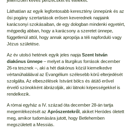
jellemzően kevés pénzecskét és ételeket.
Láthatóan az egyik legfontosabb keresztény ünnepünk és az
ősi pogány szertartások erősen keverednek napjaink
karácsonyi szokásaiban, de egy dologban mindenki egyetért,
mégpedig abban, hogy a karácsony a szeretet ünnepe,
függetlenül attól, hogy annak apropója a téli napforduló vagy
Jézus születése.
Az év utolsó hetének egyik jeles napja
Szent István
diakónus ünnepe
– melyet a liturgikus források december
26-ra tesznek –, aki a hét diakónus közül kiemelkedve
vértanúhalálával az Evangélium szélesebb körű elterjedését
szolgálta. Az elbeszélések Istvánt bölcs és átütő erővel
érvelő szónokként ábrázolják, aki látnoki képességekkel is
rendelkezik.
A római egyház a IV. század óta december 28-án tartja
megemlékezését az
Aprószentekről
, akiket Heródes öletett
meg, amikor tudomására jutott, hogy Betlehemben
megszületett a Messiás.