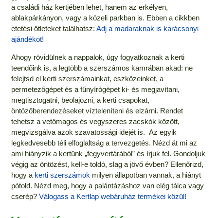
a családi ház kertjében lehet, hanem az erkélyen,
ablakpárkányon, vagy a közeli parkban is. Ebben a cikkben
etetési ötleteket találhatsz:
Adj a madaraknak is karácsonyi
ajándékot!
Ahogy rövidülnek a nappalok, úgy fogyatkoznak a kerti
teendőink is, a legtöbb a szerszámos kamrában akad: ne
felejtsd el kerti szerszámainkat, eszközeinket, a
permetezőgépet és a fűnyírógépet ki- és megjavítani,
megtisztogatni, beolajozni, a kerti csapokat,
öntözőberendezéseket vízteleníteni és elzárni. Rendet
tehetsz a vetőmagos és vegyszeres zacskók között,
megvizsgálva azok szavatossági idejét is. Az egyik
legkedvesebb téli elfoglaltság a tervezgetés. Nézd át mi az
ami hiányzik a kertünk „fegyvertárából” és írjuk fel. Gondoljuk
végig az öntözést, kell-e toldó, slag a jövő évben? Ellenőrizd,
hogy a
kerti szerszámok
milyen állapotban vannak, a hiányt
pótold. Nézd meg, hogy a palántázáshoz van elég tálca vagy
cserép?
Válogass a Kertlap webáruház termékei közül!