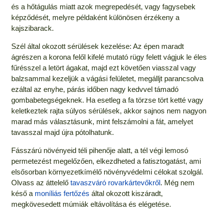
és a hőtágulás miatt azok megrepedését, vagy fagysebek
képződését, melyre példaként különösen érzékeny a
kajszibarack.
Szél által okozott sérülések kezelése: Az épen maradt
ágrészen a korona felől kifelé mutató rügy felett vágjuk le éles
fűrésszel a letört ágakat, majd ezt követően viasszal vagy
balzsammal kezeljük a vágási felületet, megálljt parancsolva
ezáltal az enyhe, párás időben nagy kedvvel támadó
gombabetegségeknek. Ha esetleg a fa törzse tört ketté vagy
keletkeztek rajta súlyos sérülések, akkor sajnos nem nagyon
marad más választásunk, mint felszámolni a fát, amelyet
tavasszal majd újra pótolhatunk.
Fásszárú növényeid téli pihenője alatt, a tél végi lemosó
permetezést megelőzően, elkezdheted a fatisztogatást, ami
elsősorban környezetkímélő növényvédelmi célokat szolgál.
Olvass az áttelelő
tavaszváró rovarkártevőkről
. Még nem
késő a
moníliás fertőzés
által okozott kiszáradt,
megkövesedett múmiák eltávolítása és elégetése.