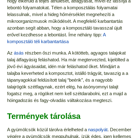
hogy elkerüld a teljes áthűlését, átfagyását, mivel ez lassítja a
lebontó folyamatokat. Télen a komposztálás folyamatai
lelassulnak, mivel a hideg hőmérséklet megnehezíti a
mikroorganizmusok működését. A megfelelő karbantartás
azonban segít abban, hogy a komposztáló tavasszal újult
erővel kezdhesse a lebontást. Íme néhány tipp:
A
komposztáló téli karbantartása
Az
ásás
részben őszi munka. A kötötteb, agyagos talajokat
talaj átfagyásig feláshatod. Ha már megtervezted, kijelölted a
jövő évi ágyásaidat, idén már feláshatod őket. Mindjárt a
talajba keverheted a komposztot, istálló trágyát, tavaszig a a
tápanyagokkal feldúsított talaj “beérik”, és a nagyobb
talajrögök szétfagynak, ezért elég, ha ásónyomnyi talajt
fogatsz meg, a rögöket nem kell szétdarabolni, ezt a majd a
hóingadozás és fagy-olvadás váltakozása megteszi.
Termények tárolása
A gyümölcsök közül tárolva érlelheted a
naspolyát
. December
végére a gyümölcsök megpuhulnak, ízük édes, igen kellemes