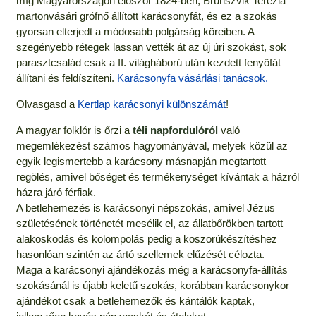
míg Magyarországon először 1824-ben, Brunszvik Terézia
martonvásári grófnő állított karácsonyfát, és ez a szokás
gyorsan elterjedt a módosabb polgárság köreiben. A
szegényebb rétegek lassan vették át az új úri szokást, sok
parasztcsalád csak a II. világháború után kezdett fenyőfát
állítani és feldíszíteni.
Karácsonyfa vásárlási tanácsok.
Olvasgasd a
Kertlap karácsonyi különszámát
!
A magyar folklór is őrzi a
téli napfordulóról
való
megemlékezést számos hagyományával, melyek közül az
egyik legismertebb a karácsony másnapján megtartott
regölés, amivel bőséget és termékenységet kívántak a házról
házra járó férfiak.
A betlehemezés is karácsonyi népszokás, amivel Jézus
születésének történetét mesélik el, az állatbőrökben tartott
alakoskodás és kolompolás pedig a koszorúkészítéshez
hasonlóan szintén az ártó szellemek elűzését célozta.
Maga a karácsonyi ajándékozás még a karácsonyfa-állítás
szokásánál is újabb keletű szokás, korábban karácsonykor
ajándékot csak a betlehemezők és kántálók kaptak,