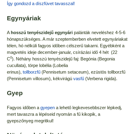
Így gondozd a díszfüvet tavasszal!
Egynyáriak
A
hosszú tenyészidejű egynyári
palánták neveléshez 4-5-6
hónapszükséges. A már szeptemberben elvetett egynyáriakat
télen, hó nélküli fagyos időben célszerű takarni. Egyébként a
magvetés ideje december-január, csírázási idő 4 hét (22
0
C
). Néhány hosszú tenyészidejű faj: Begónia (Begonia
cucullata), törpe lobélia (Lobelia
erinus),
tollborzfű
(Pennisetum setaceum), ezüstös tollborzfű
(Pennisetum villosum), kékvirágú
vasfű
(Verbena rigida).
Gyep
Fagyos időben a
gyepen
a lehető legkevesebbszer lépkedj,
mert tavaszra a lépéseid nyomán a fű kikopik, a
gyepszőnyeg megritkul!