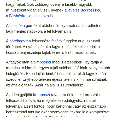
hagymákat. Sok zöldségnövény a kisebb-nagyobb
mínuszokat vígan elviseli. Ilyenek a
leveles (fodros) kel
,
a
Bimbóskel
, a
csicsóka
is.
A
csicsóka
gumókat októbertől folyamatosan szedheted,
fagymentes napokon, a tél folyamán is.
A
póréhagyma
felszedése fajtától függően augusztustól
történhet. A nyári fajtákat a fagyok előtt fel kell szedni, a
hosszú tenyészidejű fajták télire is kint maradhatnak.
A fagyok után a
bimbóskel
még ízletesebbek, így tartja a
mondás. A bimbós egyes fajtái valóban télállóak, vagy inkább
hidegtűrők. Ezen fajták bimbóit ősszel, az első fagyok után
szedd le. Enyhébb teleken egész télen is kinn maradhatnak
az áttelelő fajták. Akár hó alól is szüretelhetsz.
Az idén gyűjtött
komposzt
tavaszra érik e, ekkorra válik
felhasználhatóvá, ha megfelelően odafigyelsz rá a tél
folyamán. Ezért fontos, hogy kartonnal vagy az elszántabb
kertészektől tanulva akár szőnyeggel takard le a komposztot,