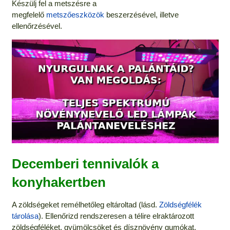
Készülj fel a metszésre a
megfelelő
metszőeszközök
beszerzésével, illetve
ellenőrzésével.
Decemberi tennivalók a
konyhakertben
A zöldségeket remélhetőleg eltároltad (lásd.
Zöldségfélék
tárolása
). Ellenőrizd rendszeresen a télire elraktározott
zöldségféléket, gyümölcsöket és dísznövény gumókat,