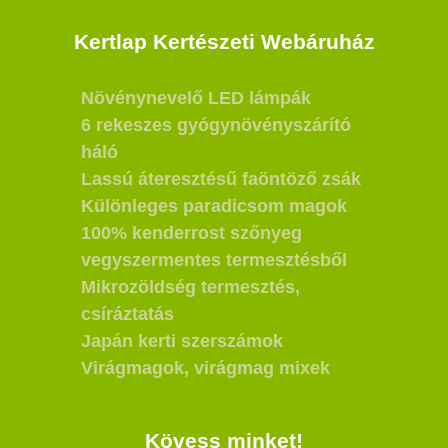
Kertlap Kertészeti Webáruház
Növénynevelő LED lámpák
6 rekeszes gyógynövényszárító
háló
Lassú áteresztésű faöntöző zsák
Különleges paradicsom magok
100% kenderrost szőnyeg
vegyszermentes termesztésből
Mikrozöldség termesztés,
csíráztatás
Japán kerti szerszámok
Virágmagok, virágmag mixek
Kövess minket!