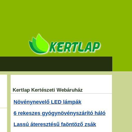
Kertlap Kertészeti Webáruház
Növénynevelő LED lámpák
6 rekeszes gyógynövényszárító háló
Lassú áteresztésű faöntöző zsák