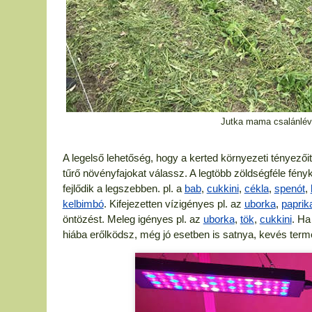
Jutka mama csalánléve
A legelső lehetőség, hogy a kerted környezeti tényezőit 
tűrő növényfajokat válassz. A legtöbb zöldségféle fén
fejlődik a legszebben. pl. a
bab
,
cukkini
,
cékla
,
spenót
,
kelbimbó
. Kifejezetten vízigényes pl. az
uborka
,
paprik
öntözést. Meleg igényes pl. az
uborka
,
tök
,
cukkini
. Ha
hiába erőlködsz, még jó esetben is satnya, kevés term