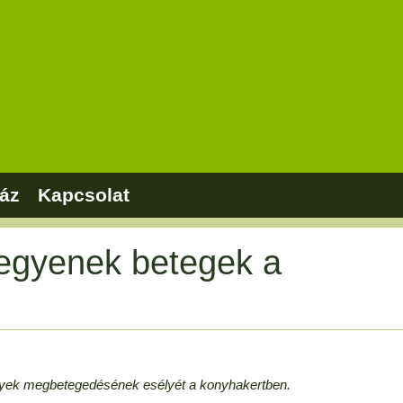
áz
Kapcsolat
legyenek betegek a
nyek megbetegedésének esélyét a konyhakertben.