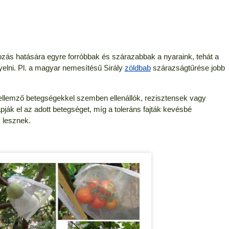
ltozás hatására egyre forróbbak és szárazabbak a nyaraink, tehát a
gyelni. Pl. a magyar nemesítésű Sirály
zöldbab
szárazságtűrése jobb
a jellemző betegségekkel szemben ellenállók, rezisztensek vagy
pják el az adott betegséget, míg a toleráns fajták kevésbé
 lesznek.