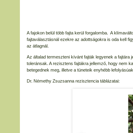
A fajokon belül több fajta kerül forgalomba. A klímavá
fajtaválasztásnál ezekre az adottságokra is oda kell fi
az átlagnál.
Az általad termeszteni kívánt fajták legyenek a fajtár
toleránsak. A rezisztens fajtákra jellemző, hogy nem ka
betegednek meg, illetve a tüneteik enyhébb lefolyásúak
Dr. Némethy Zsuzsanna rezisztencia táblázatai: