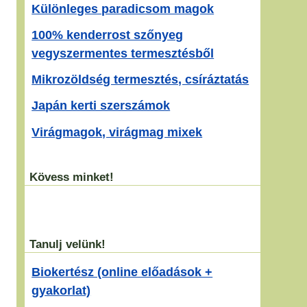
Különleges paradicsom magok
100% kenderrost szőnyeg
vegyszermentes termesztésből
Mikrozöldség termesztés, csíráztatás
Japán kerti szerszámok
Virágmagok, virágmag mixek
Kövess minket!
Tanulj velünk!
Biokertész (online előadások +
gyakorlat)