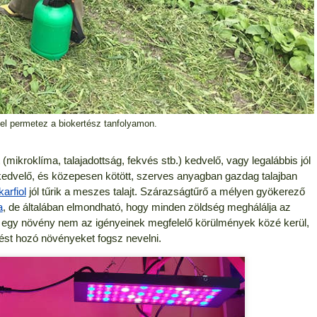
l permetez a biokertész tanfolyamon.
(mikroklíma, talajadottság, fekvés stb.) kedvelő, vagy legalábbis jól
ykedvelő, és közepesen kötött, szerves anyagban gazdag talajban
karfiol
jól tűrik a meszes talajt. Szárazságtűrő a mélyen gyökerező
a
, de általában elmondható, hogy minden zöldség meghálálja az
 egy növény nem az igényeinek megfelelő körülmények közé kerül,
ést hozó növényeket fogsz nevelni.