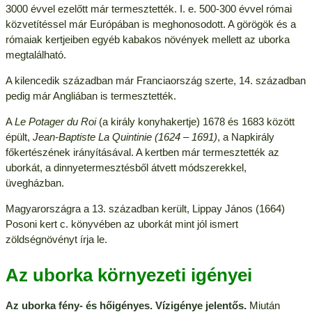
3000 évvel ezelőtt már termesztették. I. e. 500-300 évvel római
közvetítéssel már Európában is meghonosodott. A görögök és a
rómaiak kertjeiben egyéb kabakos növények mellett az uborka
megtalálható.
A kilencedik században már Franciaország szerte, 14. században
pedig már Angliában is termesztették.
A
Le Potager du Roi
(a király konyhakertje) 1678 és 1683 között
épült,
Jean-Baptiste La Quintinie (1624 – 1691)
, a Napkirály
főkertészének irányításával. A kertben már termesztették az
uborkát, a dinnyetermesztésből átvett módszerekkel,
üvegházban.
Magyarországra a 13. században került, Lippay János (1664)
Posoni kert c. könyvében az uborkát mint jól ismert
zöldségnövényt írja le.
Az uborka környezeti igényei
Az uborka fény- és hőigényes. Vízigénye jelentős.
Miután