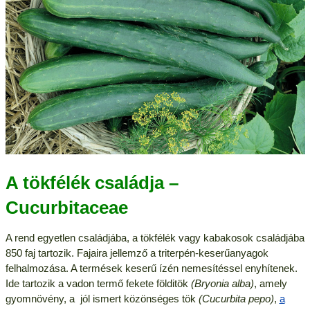
A tökfélék családja –
Cucurbitaceae
A rend egyetlen családjába, a tökfélék vagy kabakosok családjába
850 faj tartozik. Fajaira jellemző a triterpén-keserűanyagok
felhalmozása. A termések keserű ízén nemesítéssel enyhítenek.
Ide tartozik a vadon termő fekete földitök
(Bryonia alba)
, amely
gyomnövény, a jól ismert közönséges tök
(Cucurbita pepo)
,
a