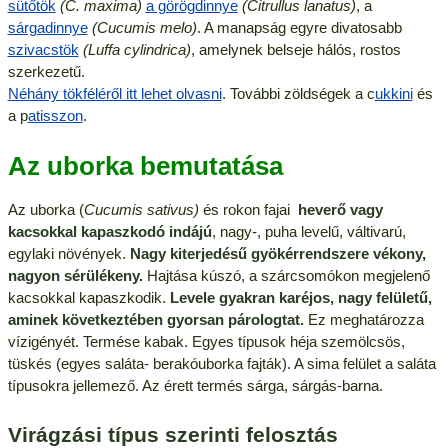
sütőtök
(C. maxima)
a görögdinnye
(Citrullus lanatus)
, a
sárgadinnye
(Cucumis melo)
. A manapság egyre divatosabb
szivacstök
(Luffa cylindrica)
, amelynek belseje hálós, rostos
szerkezetű.
Néhány tökféléről itt lehet olvasni
. További zöldségek a c
ukkini
és
a p
atisszon
.
Az uborka bemutatása
Az uborka (
Cucumis sativus)
és rokon fajai
heverő vagy
kacsokkal kapaszkodó indájú
, nagy-, puha levelű, váltivarú,
egylaki növények.
Nagy kiterjedésű gyökérrendszere vékony,
nagyon sérülékeny.
Hajtása kúszó, a szárcsomókon megjelenő
kacsokkal kapaszkodik.
Levele gyakran karéjos, nagy felületű,
aminek következtében gyorsan párologtat.
Ez meghatározza
vízigényét. Termése kabak. Egyes típusok héja szemölcsös,
tüskés (egyes saláta- berakóuborka fajták). A sima felület a saláta
típusokra jellemező. Az érett termés sárga, sárgás-barna.
Virágzási típus szerinti felosztás