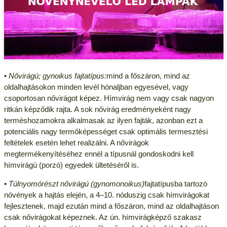
•
Nővirágú; gynoikus fajtatípus:
mind a főszáron, mind az
oldalhajtásokon minden levél hónaljban egyesével, vagy
csoportosan nővirágot képez. Hímvirág nem vagy csak nagyon
ritkán képződik rajta. A sok nővirág eredményeként nagy
terméshozamokra alkalmasak az ilyen fajták, azonban ezt a
potenciális nagy termőképességet csak optimális termesztési
feltételek esetén lehet realizálni. A nővirágok
megtermékenyítéséhez ennél a típusnál gondoskodni kell
hímvirágú (porzó) egyedek ültetéséről is.
•
Túlnyomórészt nővirágú (gynomonoikus)
fajtatípusba tartozó
növények a hajtás elején, a 4–10. nóduszig csak hímvirágokat
fejlesztenek, majd ezután mind a főszáron, mind az oldalhajtáson
csak nővirágokat képeznek. Az ún. hímvirágképző szakasz