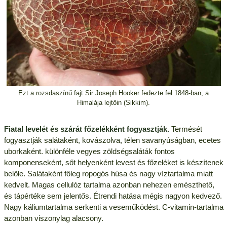
Ezt a rozsdaszínű fajt Sir Joseph Hooker fedezte fel 1848-ban, a
Himalája lejtőin (Sikkim).
Fiatal levelét és szárát főzelékként fogyasztják.
Termését
fogyasztják salátaként, kovászolva, télen savanyúságban, ecetes
uborkaként. különféle vegyes zöldségsaláták fontos
komponenseként, sőt helyenként levest és főzeléket is készítenek
belőle. Salátaként főleg ropogós húsa és nagy víztartalma miatt
kedvelt. Magas cellulóz tartalma azonban nehezen emészthető,
és tápértéke sem jelentős. Étrendi hatása mégis nagyon kedvező.
Nagy káliumtartalma serkenti a veseműködést. C-vitamin-tartalma
azonban viszonylag alacsony.