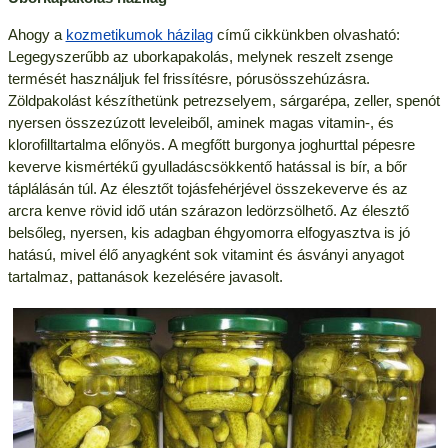
Ahogy a
kozmetikumok házilag
című cikkünkben olvasható:
Legegyszerűbb az uborkapakolás, melynek reszelt zsenge
termését használjuk fel frissítésre, pórusösszehúzásra.
Zöldpakolást készíthetünk petrezselyem, sárgarépa, zeller, spenót
nyersen összezúzott leveleiből, aminek magas vitamin-, és
klorofilltartalma előnyös. A megfőtt burgonya joghurttal pépesre
keverve kismértékű gyulladáscsökkentő hatással is bír, a bőr
táplálásán túl. Az élesztőt tojásfehérjével összekeverve és az
arcra kenve rövid idő után szárazon ledörzsölhető. Az élesztő
belsőleg, nyersen, kis adagban éhgyomorra elfogyasztva is jó
hatású, mivel élő anyagként sok vitamint és ásványi anyagot
tartalmaz, pattanások kezelésére javasolt.