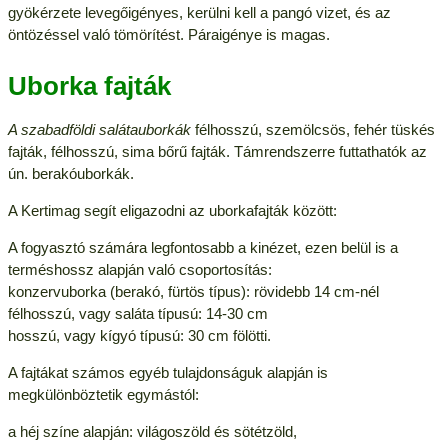
gyökérzete levegőigényes, kerülni kell a pangó vizet, és az
öntözéssel való tömörítést. Páraigénye is magas.
Uborka fajták
A szabadföldi salátauborkák
félhosszú, szemölcsös, fehér tüskés
fajták, félhosszú, sima bőrű fajták. Támrendszerre futtathatók az
ún. berakóuborkák.
A Kertimag segít eligazodni az uborkafajták között:
A fogyasztó számára legfontosabb a kinézet, ezen belül is a
terméshossz alapján való csoportosítás:
konzervuborka (berakó, fürtös típus): rövidebb 14 cm-nél
félhosszú, vagy saláta típusú: 14-30 cm
hosszú, vagy kígyó típusú: 30 cm fölötti.
A fajtákat számos egyéb tulajdonságuk alapján is
megkülönböztetik egymástól:
a héj színe alapján: világoszöld és sötétzöld,