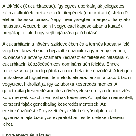
A tökfélék (Cucurbitaceae), így egyes uborkafajták jellegzetes
kémiai alkotóelemei a keserű triterpének (cucurbitacin). Jelentős
élettani hatással bírnak. Nagy mennyiségben mérgező, hánytató
hatásúak. A cucurbitacin I vegyülettel kapcsolatban a kutatók
megállapították, hogy sejtburjánzás gátló hatású.
A cucurbitacin a növény sziklevelében és a termés kocsány felőli
végében, közvetlenül a héj alatt képződik nagy mennyiségben,
különösen a növény számára kedvezőtlen feltételek hatására. A
cucurbitacin képződésért egy domináns gén felelős. Ennek
recesszív párja pedig gátolja a cucurbetacin képződést. A két gén
működésétől függetlenül termelődő elateráz enzim a cucurbitacin
vegyületet hidrolizálja, így az uborka keseredés mentes. A
genetikailag keseredésmentes növények semmilyen termesztési
körülmények között nem válnak keserűvé. Az újabban nemesített,
korszerű fajták genetikailag keseredésmentesek. Az
enzimképződést környezeti tényezők befolyásolják, ezért
ugyanaz a fajta bizonyos évjáratokban, és területeken keserű
lehet.
Uborkapakolás házilag