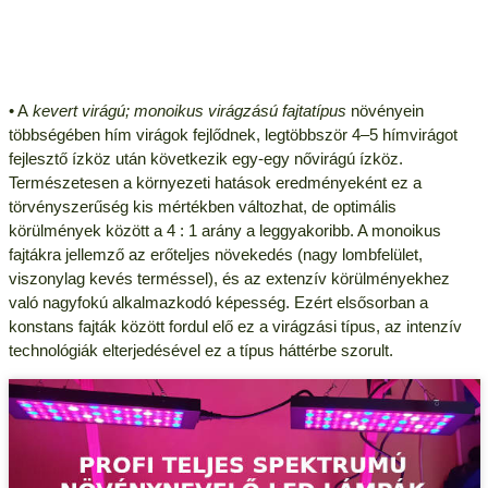
• A
kevert virágú; monoikus virágzású fajtatípus
növényein
többségében hím virágok fejlődnek, legtöbbször 4–5 hímvirágot
fejlesztő ízköz után következik egy-egy nővirágú ízköz.
Természetesen a környezeti hatások eredményeként ez a
törvényszerűség kis mértékben változhat, de optimális
körülmények között a 4 : 1 arány a leggyakoribb. A monoikus
fajtákra jellemző az erőteljes növekedés (nagy lombfelület,
viszonylag kevés terméssel), és az extenzív körülményekhez
való nagyfokú alkalmazkodó képesség. Ezért elsősorban a
konstans fajták között fordul elő ez a virágzási típus, az intenzív
technológiák elterjedésével ez a típus háttérbe szorult.