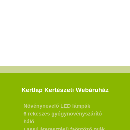
Kertlap Kertészeti Webáruház
Növénynevelő LED lámpák
6 rekeszes gyógynövényszárító
háló
Lassú áteresztésű faöntöző zsák