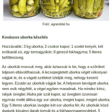
Fotó: agraroldal.hu
Kovászos uborka készítés
Hozzávalók: 3 kg uborka; 2 csokor kapor; 1 szelet kenyér, két
evőkanál só, egy tormagyökér; 8 gerezd fokhagyma; 5 literes
befőttesüveg.
Az uborkát mossuk meg, akár áztassuk is be, hogy a szőröket
teljesen eltávolíthassuk. A lecsepegtetett uborka végét vékonyan
vágjuk le, és a vágott széleket ízleljük meg, nehogy keserű
legyen. Ezután az uborkát vágjuk be. A helyesen bevágott uborka
nem esik négyfelé, a végei egyben maradnak. Ha mindez kész,
rakjuk üvegbe: Alulra pár szál kapor, az üvegben szorosan
egymás mellé állítva egy sor uborka, megint kapor, megint uborka.
Egy 5 literes uborkás üvegbe két sor uborka fér. Az uborkák közé
dugjunk kisujjnyi darab tormát és a fokhagymagerezdeket. 5