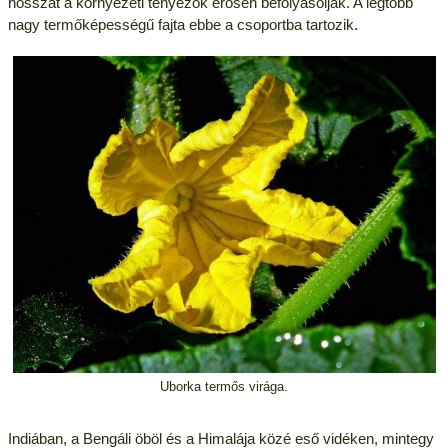
hosszát a környezeti tényezők erősen befolyásolják. A legtöbb
nagy termőképességű fajta ebbe a csoportba tartozik.
Uborka termős virága.
Indiában, a Bengáli öböl és a Himalája közé eső vidéken, mintegy