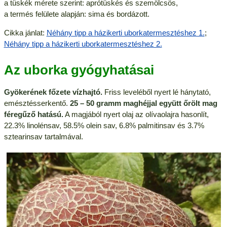
a tüskék mérete szerint: aprótüskés és szemölcsös,
a termés felülete alapján: sima és bordázott.
Cikka jánlat:
Néhány tipp a házikerti uborkatermesztéshez 1.
;
Néhány tipp a házikerti uborkatermesztéshez 2.
Az uborka gyógyhatásai
Gyökerének főzete vízhajtó.
Friss leveléből nyert lé hánytató,
emésztésserkentő.
25 – 50 gramm maghéjjal együtt őrölt mag
féregűző hatású.
A magjából nyert olaj az olívaolajra hasonlít,
22.3% linolénsav, 58.5% olein sav, 6.8% palmitinsav és 3.7%
sztearinsav tartalmával.