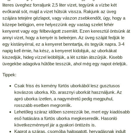
literes üveghez forraljunk 2,5 liter vizet, tegyünk a vízbe két
evőkanál sót, majd a vizet hűtsük vissza. Rakjunk az üveg
szájára tetejére gézlapot, vagy vászon zsebkendőt, úgy, hogy a
közepe belógjon, erre helyezzünk egy vastag szelet fehér
kenyeret vagy egy félbevágott zsemlét. Ezen keresztül öntsünk át
annyi vizet, hogy a kenyér is beleérjen. Az üveg száját fedjük le
egy kistányérral, ez a kenyeret benntartja, és tegyük napra. 3-4
napig kell érnie, ha kész, a kenyeret kidobjuk, az uborkákat
kiszedjük, hideg vízzel leöblítjük, a lét szitán átszűrjük. Kisebb
üvegekbe adagolva hűtőbe tesszük, ahol még egy napot érleljük.
Tippek:
Csak friss és kemény fürtös uborkából lesz gusztusos
kovászos uborka. Kb. arasznyi uborkát használjunk. Az
apró uborka ízetlen, a nagyméretű pedig megpuhul,
rosszabb esetben megromlik.
Lehetőleg száraz időben szerezzük be, mert egy kiadósabb
eső hatására a fürtös uborka megkeseredik. Hasonló
következménnyel jár a gyakori öntözés is.
Kaprot a száras, csomóba hajtogatott, hervadásnak indult