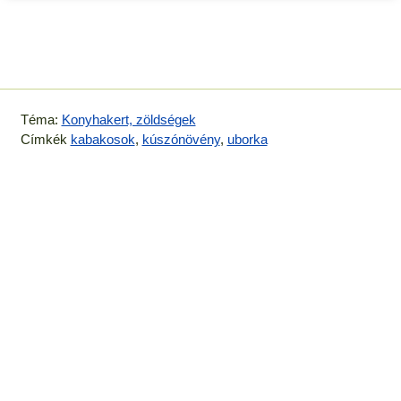
Téma:
Konyhakert, zöldségek
Címkék
kabakosok
,
kúszónövény
,
uborka