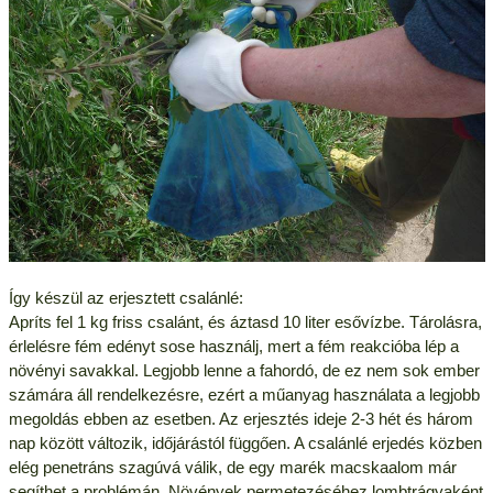
Így készül az erjesztett csalánlé:
Apríts fel 1 kg friss csalánt, és áztasd 10 liter esővízbe. Tárolásra,
érlelésre fém edényt sose használj, mert a fém reakcióba lép a
növényi savakkal. Legjobb lenne a fahordó, de ez nem sok ember
számára áll rendelkezésre, ezért a műanyag használata a legjobb
megoldás ebben az esetben. Az erjesztés ideje 2-3 hét és három
nap között változik, időjárástól függően. A csalánlé erjedés közben
elég penetráns szagúvá válik, de egy marék macskaalom már
segíthet a problémán. Növények permetezéséhez lombtrágyaként