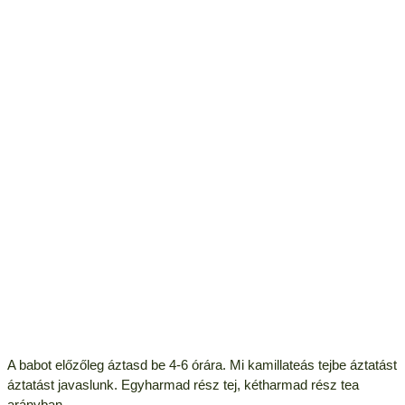
A babot előzőleg áztasd be 4-6 órára. Mi kamillateás tejbe áztatást
áztatást javaslunk. Egyharmad rész tej, kétharmad rész tea
arányban.