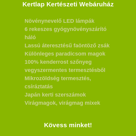
Kertlap Kertészeti Webáruház
Növénynevelő LED lámpák
6 rekeszes gyógynövényszárító
háló
Lassú áteresztésű faöntöző zsák
Különleges paradicsom magok
100% kenderrost szőnyeg
vegyszermentes termesztésből
Mikrozöldség termesztés,
csíráztatás
Japán kerti szerszámok
Virágmagok, virágmag mixek
Kövess minket!