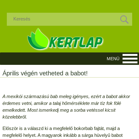
Április végén vetheted a babot!
A mexikói származású bab meleg igényes, ezért a babot akkor
érdemes vetni, amikor a talaj hőmérséklete már tíz fok fölé
emelkedett. Most ismerkedj meg a sorba vetéssel kicsit
közelebbről.
Először is a válaszd ki a megfelelő bokorbab fajtát, majd a
megfelelő helyet. A magyarok inkább a sárga hüvelyű babot