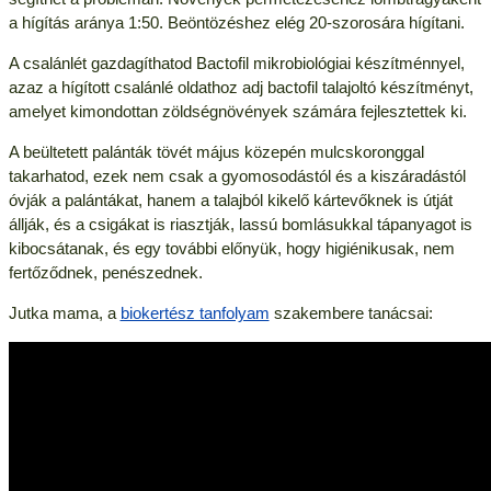
a hígítás aránya 1:50. Beöntözéshez elég 20-szorosára hígítani.
A csalánlét gazdagíthatod Bactofil mikrobiológiai készítménnyel,
azaz a hígított csalánlé oldathoz adj bactofil talajoltó készítményt,
amelyet kimondottan zöldségnövények számára fejlesztettek ki.
A beültetett palánták tövét május közepén mulcskoronggal
takarhatod, ezek nem csak a gyomosodástól és a kiszáradástól
óvják a palántákat, hanem a talajból kikelő kártevőknek is útját
állják, és a csigákat is riasztják, lassú bomlásukkal tápanyagot is
kibocsátanak, és egy további előnyük, hogy higiénikusak, nem
fertőződnek, penészednek.
Jutka mama, a
biokertész tanfolyam
szakembere tanácsai: