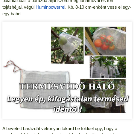
palántáiddal, a barázda alját szórd meg fahamuval és tört
tojáshéjjal, végül
Huminpowerrel
. Kb. 8-10 cm-enként vess el egy-
egy babot.
A bevetett barázdát vékonyan takard be földdel úgy, hogy a