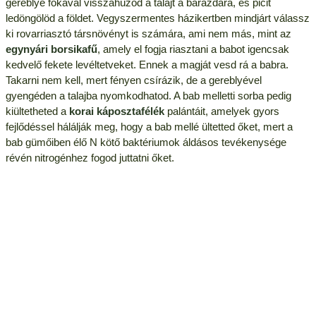
gereblye fokával visszahúzod a talajt a barázdára, és picit
ledöngölöd a földet. Vegyszermentes házikertben mindjárt válassz
ki rovarriasztó társnövényt is számára, ami nem más, mint az
egynyári borsikafű
, amely el fogja riasztani a babot igencsak
kedvelő fekete levéltetveket. Ennek a magját vesd rá a babra.
Takarni nem kell, mert fényen csírázik, de a gereblyével
gyengéden a talajba nyomkodhatod. A bab melletti sorba pedig
kiültetheted a
korai káposztafélék
palántáit, amelyek gyors
fejlődéssel hálálják meg, hogy a bab mellé ültetted őket, mert a
bab gümőiben élő N kötő baktériumok áldásos tevékenysége
révén nitrogénhez fogod juttatni őket.