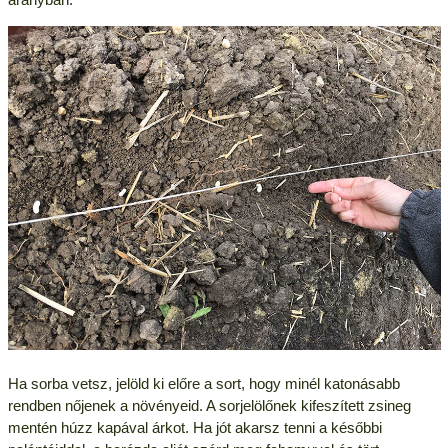
Ha sorba vetsz, jelöld ki előre a sort, hogy minél katonásabb
rendben nőjenek a növényeid. A sorjelölőnek kifeszített zsineg
mentén húzz kapával árkot. Ha jót akarsz tenni a későbbi