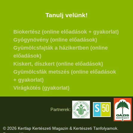
Tanulj velünk!
Biokertész (online előadások + gyakorlat)
Gyógynövény (online előadások)
Gyümölcsfajták a házikertben (online
előadások)
Kiskert, díszkert (online előadások)
Gyümölcsfák metszés (online előadások
+ gyakorlat)
Virágkötés (gyakorlat)
Partnerek:
© 2026 Kertlap Kertészeti Magazin & Kertészeti Tanfolyamok.