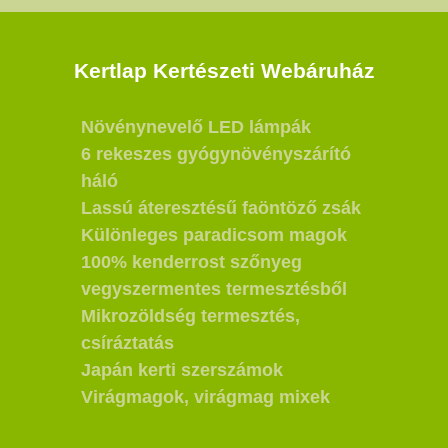
Kertlap Kertészeti Webáruház
Növénynevelő LED lámpák
6 rekeszes gyógynövényszárító
háló
Lassú áteresztésű faöntöző zsák
Különleges paradicsom magok
100% kenderrost szőnyeg
vegyszermentes termesztésből
Mikrozöldség termesztés,
csíráztatás
Japán kerti szerszámok
Virágmagok, virágmag mixek