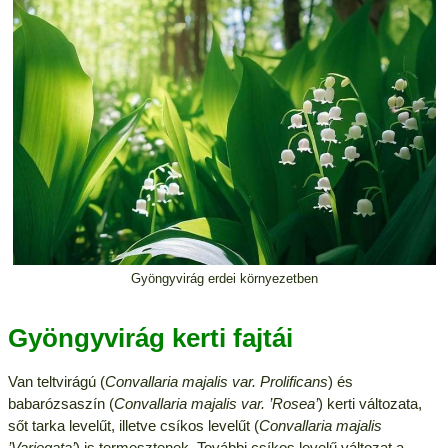
Gyöngyvirág erdei környezetben
Gyöngyvirág kerti fajtái
Van teltvirágú (
Convallaria majalis var. Prolificans
) és
babarózsaszín (
Convallaria majalis var. ’Rosea’
) kerti változata,
sőt tarka levelűt, illetve csíkos levelűt (
Convallaria majalis
’Variegata’
) is termesztenek. További csíkos levelű változat a