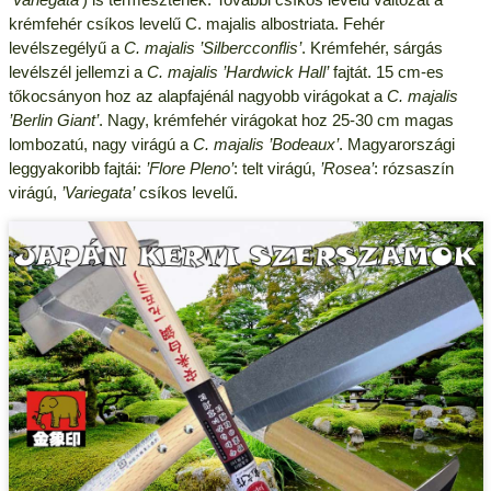
krémfehér csíkos levelű C. majalis albostriata. Fehér
levélszegélyű a
C. majalis ’Silbercconflis’
. Krémfehér, sárgás
levélszél jellemzi a
C. majalis ’Hardwick Hall’
fajtát. 15 cm-es
tőkocsányon hoz az alapfajénál nagyobb virágokat a
C. majalis
’Berlin Giant’
. Nagy, krémfehér virágokat hoz 25-30 cm magas
lombozatú, nagy virágú a
C. majalis ’Bodeaux’
. Magyarországi
leggyakoribb fajtái:
’Flore Pleno’
: telt virágú,
’Rosea’
: rózsaszín
virágú,
’Variegata’
csíkos levelű.