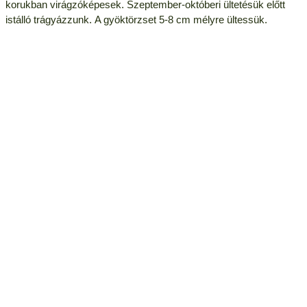
korukban virágzóképesek. Szeptember-októberi ültetésük előtt
istálló trágyázzunk. A gyöktörzset 5-8 cm mélyre ültessük.