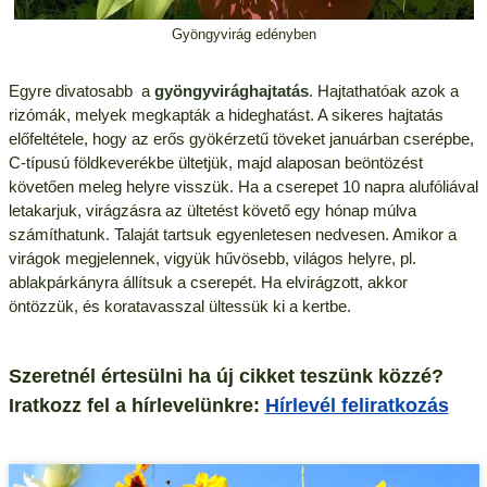
Gyöngyvirág edényben
Egyre divatosabb a
gyöngyvirághajtatás
. Hajtathatóak azok a
rizómák, melyek megkapták a hideghatást. A sikeres hajtatás
előfeltétele, hogy az erős gyökérzetű töveket januárban cserépbe,
C-típusú földkeverékbe ültetjük, majd alaposan beöntözést
követően meleg helyre visszük. Ha a cserepet 10 napra alufóliával
letakarjuk, virágzásra az ültetést követő egy hónap múlva
számíthatunk. Talaját tartsuk egyenletesen nedvesen. Amikor a
virágok megjelennek, vigyük hűvösebb, világos helyre, pl.
ablakpárkányra állítsuk a cserepét. Ha elvirágzott, akkor
öntözzük, és koratavasszal ültessük ki a kertbe.
Szeretnél értesülni ha új cikket teszünk közzé?
Iratkozz fel a hírlevelünkre:
Hírlevél feliratkozás