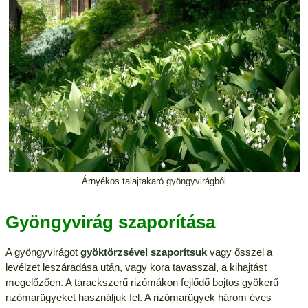
Árnyékos talajtakaró gyöngyvirágból
Gyöngyvirág szaporítása
A gyöngyvirágot
gyöktörzsével szaporítsuk
vagy ősszel a
levélzet leszáradása után, vagy kora tavasszal, a kihajtást
megelőzően. A tarackszerű rizómákon fejlődő bojtos gyökerű
rizómarügyeket használjuk fel. A rizómarügyek három éves