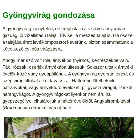
Gyöngyvirág gondozása
A gyöngyvirág igénytelen, de meghálálja a szerves anyagban
gazdag, jó vízellátású talajt. Elviseli a meszes talajt is. Ha ősszel
a talajába érett levélkomposztot keverünk, bizton számíthatunk a
következő évi dús virágzásra.
Ahogy már szó volt róla, árnyékos (nyirkos) kertrészekbe való.
Fák, rózsák, cserjék árnyékába ültessük. Sokszor ültetik árnyéki
évelők közé vagy gyeppótlónak. A gyöngyvirág gyorsan terjed, és
szép virágfoltokat alkot tavasszal. Hátterébe ültethetünk
páfrányokat, vagy árnyéktűrő évelőket, pl. gyűszűvirágot, lizinkát,
harangvirágot. A gyöngyvirágokat ilyenkor nem árt, ha
gyepszegéllyel elhatároljuk a háttér évelőktől. Angyaltrombitával
(
Brugmansia
) remekül párosítható.