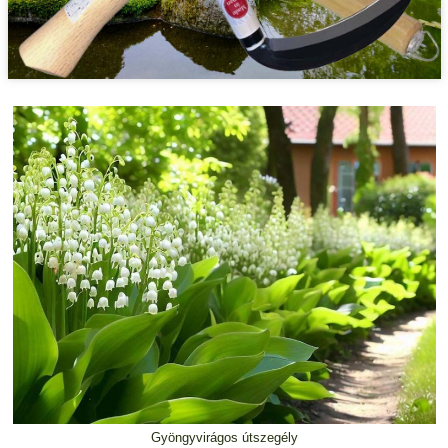
Gyöngyvirágos útszegély