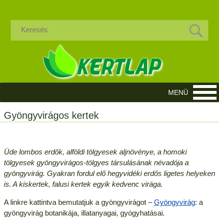
Gyöngyvirágos kertek
Üde lombos erdők, alföldi tölgyesek aljnövénye, a homoki
tölgyesek gyöngyvirágos-tölgyes társulásának névadója a
gyöngyvirág. Gyakran fordul elő hegyvidéki erdős ligetes helyeken
is. A kiskertek, falusi kertek egyik kedvenc virága.
A linkre kattintva bemutatjuk a gyöngyvirágot –
Gyöngyvirág
: a
gyöngyvirág botanikája, illatanyagai, gyógyhatásai.