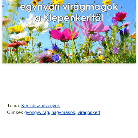
Téma:
Kerti dísznövények
Címkék
gyöngyvirág
,
hagymások
,
virágoskert