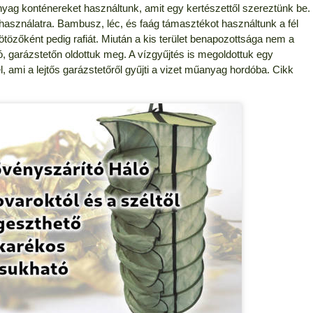
ag konténereket használtunk, amit egy kertészettől szereztünk be.
 használatra. Bambusz, léc, és faág támasztékot használtunk a fél
özőként pedig rafiát. Miután a kis terület benapozottsága nem a
oló, garázstetőn oldottuk meg. A vízgyűjtés is megoldottuk egy
, ami a lejtős garázstetőről gyűjti a vizet műanyag hordóba. Cikk