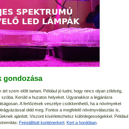
k gondozása
t szem előtt tartani. Például jó tudni, hogy nincs olyan zöldség,
 szóba. Kerüld a huzatos helyeket. Ugyanakkor a légjárásra
úlságosan. A fertőzések veszélye csökkenthető, ha a növényeket
mbtrágyázással oldd meg. Fontos a megfelelő növényválasztás is,
knek ajánlott. Viszont kísérletezhetsz különlegességekkel. Például
xtremitás:
Fejreállított konténerkert
;
Kert a hordóban
.