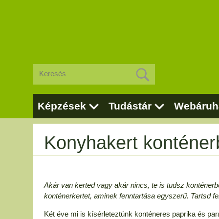
Képzések
Tudástár
Webáruh
Konyhakert konténer
Akár van kerted vagy akár nincs, te is tudsz konténer
konténerkertet, aminek fenntartása egyszerű. Tartsd fen
Két éve mi is kísérleteztünk konténeres paprika és p