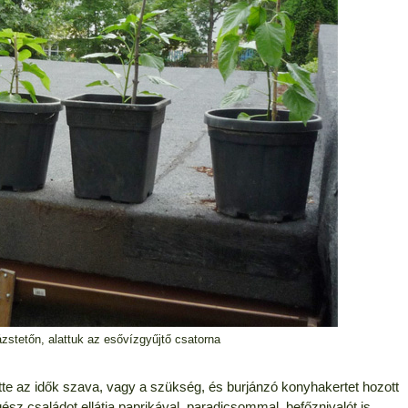
zstetőn, alattuk az esővízgyűjtő csatorna
tte az idők szava, vagy a szükség, és burjánzó konyhakertet hozott
gész családot ellátja paprikával, paradicsommal, befőznivalót is