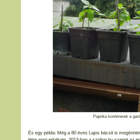
Paprika konténerek a gará
És egy példa: Még a 80 éves Lajos bácsit is megérinte
létre apró erkélyén. 2013-ban a szoljon.hu szerint az e