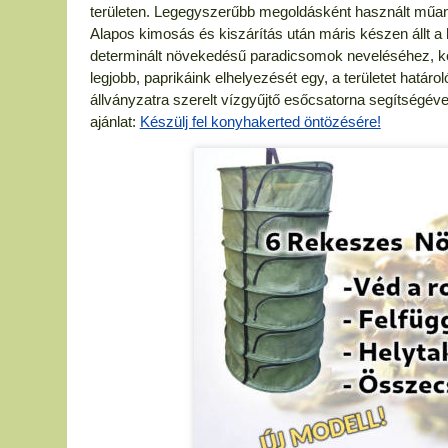
területen. Legegyszerűbb megoldásként használt műany
Alapos kimosás és kiszárítás után máris készen állt a
determinált növekedésű paradicsomok neveléséhez, köt
legjobb, paprikáink elhelyezését egy, a területet határ
állványzatra szerelt vízgyűjtő esőcsatorna segítségével
ajánlat:
Készülj fel konyhakerted öntözésére!