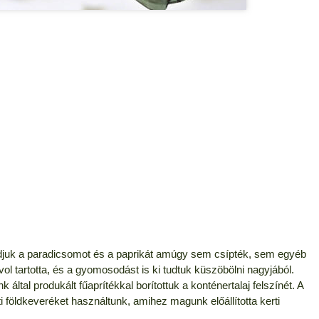
uk a paradicsomot és a paprikát amúgy sem csípték, sem egyéb
vol tartotta, és a gyomosodást is ki tudtuk küszöbölni nagyjából.
 által produkált fűaprítékkal borítottuk a konténertalaj felszínét. A
i földkeveréket használtunk, amihez magunk előállította kerti