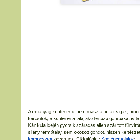
A műanyag konténerbe nem mászta be a csigák, mondj
károsítók, a konténer a talajlakó fertőző gombákat is tá
Kánikula idején gyors kiszáradás ellen szárított fűnyírónk
silány termőtalajt sem okozott gondot, hiszen kertészet
komposztot
kevertünk. Cikkajánlat:
Konténer talajok
;