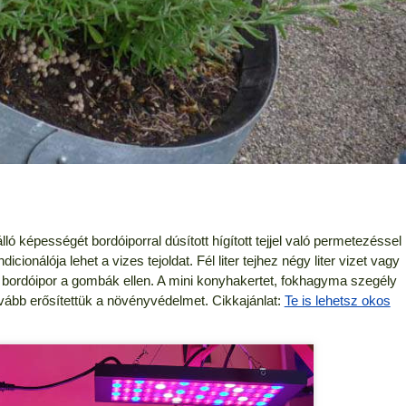
lló képességét bordóiporral dúsított hígított tejjel való permetezéssel
onálója lehet a vizes tejoldat. Fél liter tejhez négy liter vizet vagy
nyi bordóipor a gombák ellen. A mini konyhakertet, fokhagyma szegély
vább erősítettük a növényvédelmet. Cikkajánlat:
Te is lehetsz okos