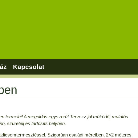
áz
Kapcsolat
ben
ben termelni! A megoldás egyszerű! Tervezz jól működő, mutatós
n, szüretelj és tartósíts helyben.
aradicsomtermesztéssel. Szigorúan családi méretben, 2×2 méteres