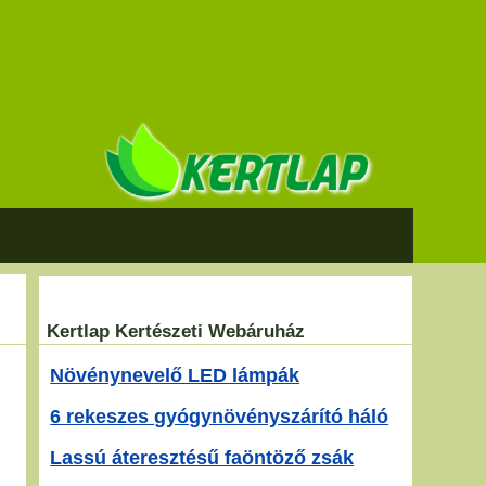
Kertlap Kertészeti Webáruház
Növénynevelő LED lámpák
6 rekeszes gyógynövényszárító háló
Lassú áteresztésű faöntöző zsák