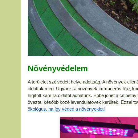
Növényvédelem
A területet szélvédett helye adottság. A növények ellená
oldottuk meg. Ugyanis a növények immunerősítője, kondici
hígított kamilla oldatot adhatunk. Ebbe jöhet a csipet
övezte, később közé levendulatövek kerültek. Ezzel to
ökológus, ha így véded a növényeidet!