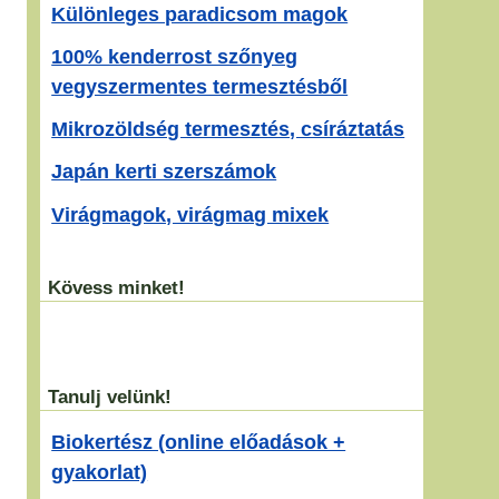
Különleges paradicsom magok
100% kenderrost szőnyeg
vegyszermentes termesztésből
Mikrozöldség termesztés, csíráztatás
Japán kerti szerszámok
Virágmagok, virágmag mixek
Kövess minket!
Tanulj velünk!
Biokertész (online előadások +
gyakorlat)