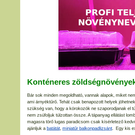
Konténeres zöldségnövénye
Bár sok minden megoldható, vannak alapok, miket nem ár
ami árnyéktűrő. Tehát csak benapozott helyek jöhetnek
szükség van, hogy a kórokozók ne szaporodjanak el t
nem zsúfoljuk túlzottan össze. A tápanyag ellátást lo
magasra törő lugas paradicsom csak kísérletező kedvűe
ajánljuk a
batátát
,
m
iniatűr balkonpadlizsánt
. Egy kis e