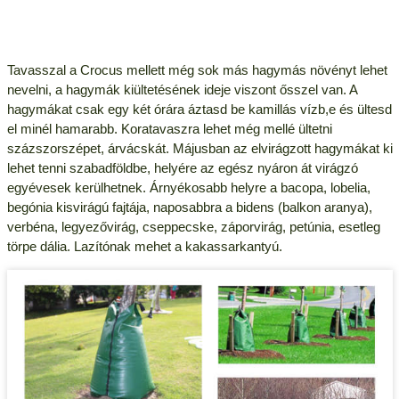
Tavasszal a Crocus mellett még sok más hagymás növényt lehet
nevelni, a hagymák kiültetésének ideje viszont ősszel van. A
hagymákat csak egy két órára áztasd be kamillás vízb,e és ültesd
el minél hamarabb. Koratavaszra lehet még mellé ültetni
százszorszépet, árvácskát. Májusban az elvirágzott hagymákat ki
lehet tenni szabadföldbe, helyére az egész nyáron át virágzó
egyévesek kerülhetnek. Árnyékosabb helyre a bacopa, lobelia,
begónia kisvirágú fajtája, naposabbra a bidens (balkon aranya),
verbéna, legyezővirág, cseppecske, záporvirág, petúnia, esetleg
törpe dália. Lazítónak mehet a kakassarkantyú.