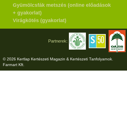
Gyümölcsfák metszés (online előadások
+ gyakorlat)
Virágkötés (gyakorlat)
Partnerek:
© 2026 Kertlap Kertészeti Magazin & Kertészeti Tanfolyamok.
Farmart Kft.