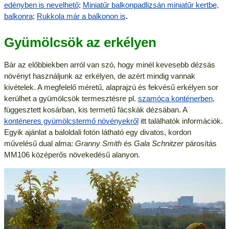
edényben is nevelhető
;
Miniatűr balkonpadlizsán miniatűr kertbe,
balkonra
;
Rukkola már a balkonon is
.
Gyümölcsök az erkélyen
Bár az előbbiekben arról van szó, hogy minél kevesebb dézsás
növényt használjunk az erkélyen, de azért mindig vannak
kivételek. A megfelelő méretű, alaprajzú és fekvésű erkélyen sor
kerülhet a gyümölcsök termesztésre pl.
szamóca konténerben
,
függesztett kosárban, kis termetű fácskák dézsában. A
konténeres gyümölcstermő növényekről
itt találhatók információk.
Egyik ajánlat a baloldali fotón látható egy divatos, kordon
művelésű dual alma:
Granny Smith
és
Gala Schnitzer
párosítás
MM106 középerős növekedésű alanyon.