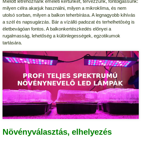
Mielőtt létrehoznánk emeleti kertünket, tervezzünk, fontolgassunk:
milyen célra akarjuk használni, milyen a mikroklíma, és nem
utolsó sorban, milyen a balkon teherbírása. A legnagyobb kihívás
a szél és napsugárzás. Bár a vízálló padozat és terhelhetőség is
életbevágóan fontos. A balkonkertészkedés előnyei a
rugalmasság, lehetőség a különlegességek, egzotikumok
tartására.
Növényválasztás, elhelyezés