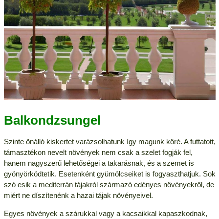
Balkondzsungel
Szinte önálló kiskertet varázsolhatunk így magunk köré. A futtatott,
támasztékon nevelt növények nem csak a szelet fogják fel,
hanem nagyszerű lehetőségei a takarásnak, és a szemet is
gyönyörködtetik. Esetenként gyümölcseiket is fogyaszthatjuk. Sok
szó esik a mediterrán tájakról származó edényes növényekről, de
miért ne díszítenénk a hazai tájak növényeivel.
Egyes növények a szárukkal vagy a kacsaikkal kapaszkodnak,