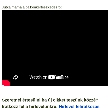
Jutka mama a balkonkertészkedésről:
Szeretnél értesülni ha új cikket teszünk közzé?
Iratkozz fel a hírlevelünkre:
Hírlevél feliratkozás