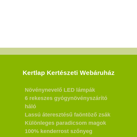
Kertlap Kertészeti Webáruház
Növénynevelő LED lámpák
6 rekeszes gyógynövényszárító
háló
Lassú áteresztésű faöntöző zsák
Különleges paradicsom magok
100% kenderrost szőnyeg