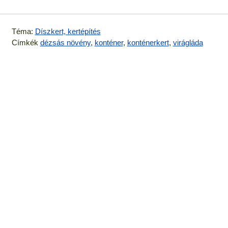
Téma:
Díszkert, kertépítés
Címkék
dézsás növény
,
konténer
,
konténerkert
,
virágláda