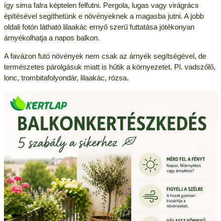
így sima falra képtelen felfutni. Pergola, lugas vagy virágrács
építésével segíthetünk e növényeknek a magasba jutni. A jobb
oldali fotón látható lilaakác ernyő szerű futtatása jótékonyan
árnyékolhatja a napos balkon.
A favázon futó növények nem csak az árnyék segítségével, de
természetes párolgásuk miatt is hűtik a környezetet. Pl. vadszőlő,
lonc, trombitafolyondár, lilaakác, rózsa.