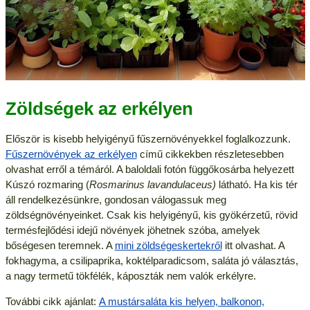
Zöldségek az erkélyen
Először is kisebb helyigényű fűszernövényekkel foglalkozzunk.
Fűszernövények az erkélyen
című cikkekben részletesebben
olvashat erről a témáról. A baloldali fotón függőkosárba helyezett
Kúszó rozmaring (
Rosmarinus lavandulaceus)
látható. Ha kis tér
áll rendelkezésünkre, gondosan válogassuk meg
zöldségnövényeinket. Csak kis helyigényű, kis gyökérzetű, rövid
termésfejlődési idejű növények jöhetnek szóba, amelyek
bőségesen teremnek. A
mini zöldségeskertekről
itt olvashat. A
fokhagyma, a csilipaprika, koktélparadicsom, saláta jó választás,
a nagy termetű tökfélék, káposzták nem valók erkélyre.
További cikk ajánlat:
A mustársaláta kis helyen, balkonon,