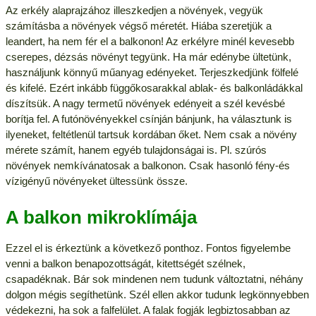
Az erkély alaprajzához illeszkedjen a növények, vegyük
számításba a növények végső méretét. Hiába szeretjük a
leandert, ha nem fér el a balkonon! Az erkélyre minél kevesebb
cserepes, dézsás növényt tegyünk. Ha már edénybe ültetünk,
használjunk könnyű műanyag edényeket. Terjeszkedjünk fölfelé
és kifelé. Ezért inkább függőkosarakkal ablak- és balkonládákkal
díszítsük. A nagy termetű növények edényeit a szél kevésbé
borítja fel. A futónövényekkel csínján bánjunk, ha választunk is
ilyeneket, feltétlenül tartsuk kordában őket. Nem csak a növény
mérete számít, hanem egyéb tulajdonságai is. Pl. szúrós
növények nemkívánatosak a balkonon. Csak hasonló fény-és
vízigényű növényeket ültessünk össze.
A balkon mikroklímája
Ezzel el is érkeztünk a következő ponthoz. Fontos figyelembe
venni a balkon benapozottságát, kitettségét szélnek,
csapadéknak. Bár sok mindenen nem tudunk változtatni, néhány
dolgon mégis segíthetünk. Szél ellen akkor tudunk legkönnyebben
védekezni, ha sok a falfelület. A falak fogják legbiztosabban az