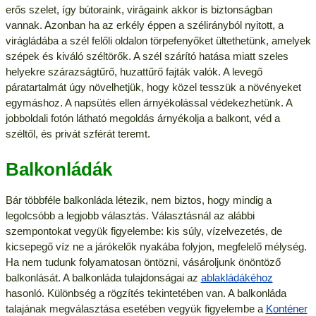
erős szelet, így bútoraink, virágaink akkor is biztonságban
vannak. Azonban ha az erkély éppen a szélirányból nyitott, a
virágládába a szél felőli oldalon törpefenyőket ültethetünk, amelyek
szépek és kiváló széltörők. A szél szárító hatása miatt szeles
helyekre szárazságtűrő, huzattűrő fajták valók. A levegő
páratartalmát úgy növelhetjük, hogy közel tesszük a növényeket
egymáshoz. A napsütés ellen árnyékolással védekezhetünk. A
jobboldali fotón látható megoldás árnyékolja a balkont, véd a
széltől, és privát szférát teremt.
Balkonládák
Bár többféle balkonláda létezik, nem biztos, hogy mindig a
legolcsóbb a legjobb választás. Választásnál az alábbi
szempontokat vegyük figyelembe: kis súly, vízelvezetés, de
kicsepegő víz ne a járókelők nyakába folyjon, megfelelő mélység.
Ha nem tudunk folyamatosan öntözni, vásároljunk önöntöző
balkonlását. A balkonláda tulajdonságai az
ablakládákéhoz
hasonló. Különbség a rögzítés tekintetében van. A balkonláda
talajának megválasztása esetében vegyük figyelembe a
K
onténer