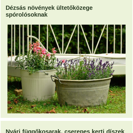
Dézsás növények ültetőközege
spórolósoknak
Nyári függőkosarak, cserepes kerti díszek