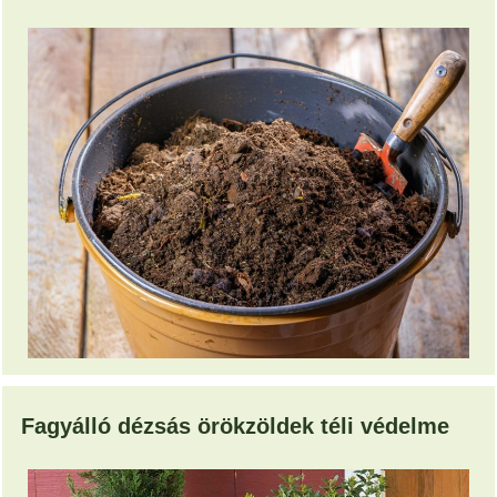
Fagyálló dézsás örökzöldek téli védelme