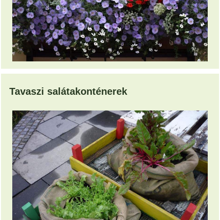
Tavaszi salátakonténerek