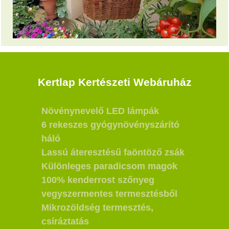
Kertlap Kertészeti Webáruház
Növénynevelő LED lámpák
6 rekeszes gyógynövényszárító
háló
Lassú áteresztésű faöntöző zsák
Különleges paradicsom magok
100% kenderrost szőnyeg
vegyszermentes termesztésből
Mikrozöldség termesztés,
csíráztatás