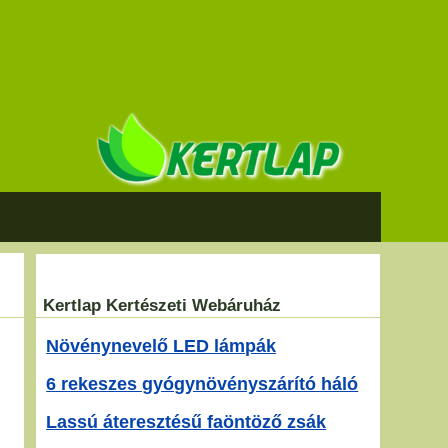
Kertlap Kertészeti Webáruház
Növénynevelő LED lámpák
6 rekeszes gyógynövényszárító háló
Lassú áteresztésű faöntöző zsák