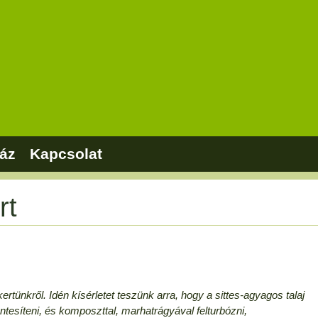
áz
Kapcsolat
rt
ertünkről. Idén kísérletet teszünk arra, hogy a sittes-agyagos talaj
entesíteni, és komposzttal, marhatrágyával felturbózni,