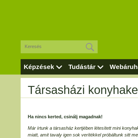
Képzések
Tudástár
Webáruh
Társasházi konyhake
Ha nincs kerted, csinálj magadnak!
Már írtunk a társasház kertjében létesített mini konyhak
miatt, amit tavaly igen sok verítékkel próbáltunk sitt m