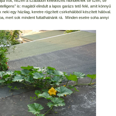
a volt, hiszen a szabadon keletkezett hibrideknek se szeri, se
lligens” is: magától elindult a lapos garázs tető felé, amit könnyű
 neki egy házilag, keretre rögzített csirkehálóból készített hálóval.
ba, mert sok mindent futtathatnánk rá. Minden esetre soha annyi