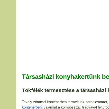
Társasházi konyhakertünk b
Tökfélék termesztése a társasházi
Tavaly zömmel konténerben termeltünk paradicsomot, pa
konténerben
,
valamint a komposzttal, trágyával felturb