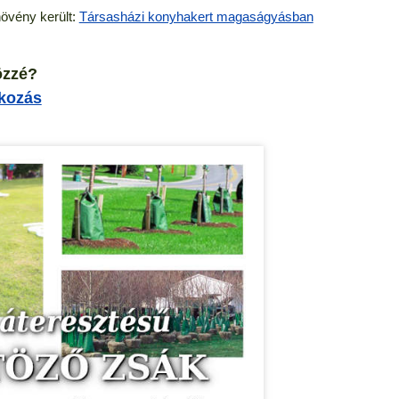
növény került:
Társasházi konyhakert magaságyásban
özzé?
tkozás