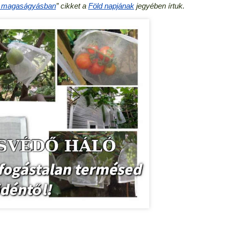
t magaságyásban
” cikket a
Föld napjának
jegyében írtuk.