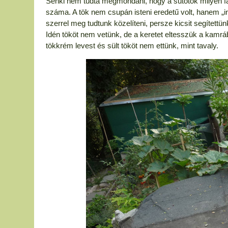
Senki nem tudta megmondani, hogy a sütőtök milyen fajt
száma. A tök nem csupán isteni eredetű volt, hanem „inte
szerrel meg tudtunk közelíteni, persze kicsit segítettünk
Idén tököt nem vetünk, de a keretet eltesszük a kamrá
tökkrém levest és sült tököt nem ettünk, mint tavaly.