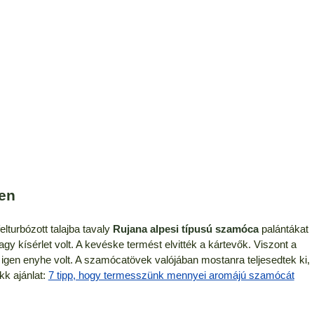
en
lturbózott talajba tavaly
Rujana alpesi típusú szamóca
palántákat
agy kísérlet volt. A kevéske termést elvitték a kártevők. Viszont a
tél igen enyhe volt. A szamócatövek valójában mostanra teljesedtek ki,
kk ajánlat:
7 tipp, hogy termesszünk mennyei aromájú szamócát