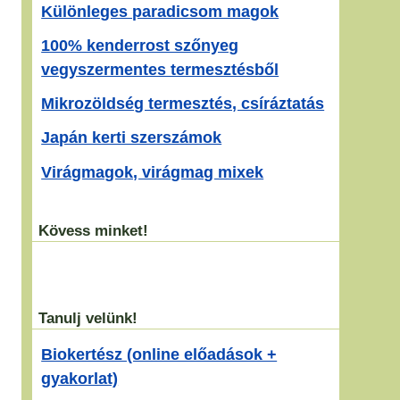
Különleges paradicsom magok
100% kenderrost szőnyeg
vegyszermentes termesztésből
Mikrozöldség termesztés, csíráztatás
Japán kerti szerszámok
Virágmagok, virágmag mixek
Kövess minket!
Tanulj velünk!
Biokertész (online előadások +
gyakorlat)