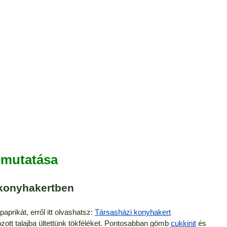
emutatása
 konyhakertben
prikát, erről itt olvashatsz:
Társasházi konyhakert
ózott talajba ültettünk tökféléket. Pontosabban gömb
cukkinit
és