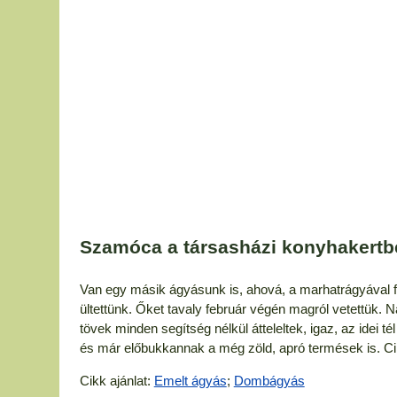
Szamóca a társasházi konyhakertb
Van egy másik ágyásunk is, ahová, a marhatrágyával fe
ültettünk. Őket tavaly február végén magról vetettük. N
tövek minden segítség nélkül átteleltek, igaz, az idei 
és már előbukkannak a még zöld, apró termések is. Ci
Cikk ajánlat:
Emelt ágyás
;
Dombágyás