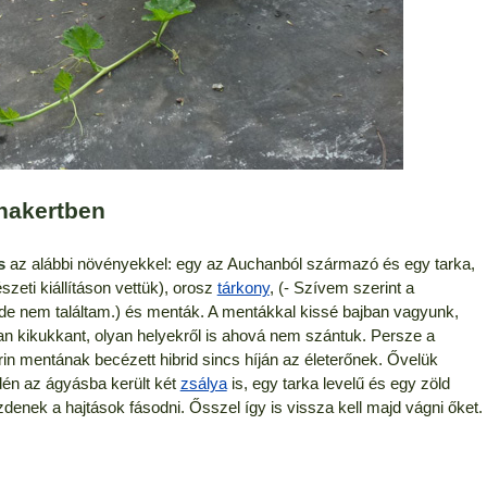
hakertben
ás
az alábbi növényekkel: egy az Auchanból származó és egy tarka,
szeti kiállításon vettük), orosz
tárkony
, (- Szívem szerint a
 de nem találtam.) és menták. A mentákkal kissé bajban vagyunk,
n kikukkant, olyan helyekről is ahová nem szántuk. Persze a
rin mentának becézett hibrid sincs híján az életerőnek. Ővelük
Idén az ágyásba került két
zsálya
is, egy tarka levelű és egy zöld
nek a hajtások fásodni. Ősszel így is vissza kell majd vágni őket.