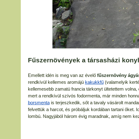
Fűszernövények a társasházi kony
Emellett idén is meg van az évelő
fűszernövény ágy
rendkívül kellemes aromájú
kakukkfű
(valamelyik kerté
kellemesebb zamatú francia tárkonyt ültetettem volna,
mert a rendkívül szívós fodormenta, már minden honna
borsmenta
is terjeszkedik, sőt a tavaly vásárolt manda
felvettük a harcot, és próbáljuk kordában tartani őket. 
lombú. Nagyjából három évig maradnak, amíg nem kezde