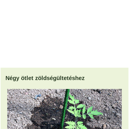
Négy ötlet zöldségültetéshez