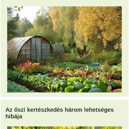
Az őszi kertészkedés három lehetséges
hibája