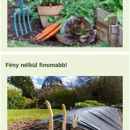
Fény nélkül finomabb!