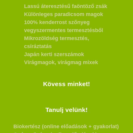
Lassú áteresztésű faöntöző zsák
Különleges paradicsom magok
100% kenderrost szőnyeg
vegyszermentes termesztésből
Mikrozöldség termesztés,
csíráztatás
Japán kerti szerszámok
Virágmagok, virágmag mixek
Kövess minket!
Tanulj velünk!
Biokertész (online előadások + gyakorlat)