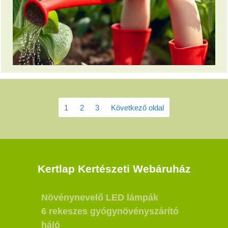
1
2
3
Következő oldal
Kertlap Kertészeti Webáruház
Növénynevelő LED lámpák
6 rekeszes gyógynövényszárító
háló