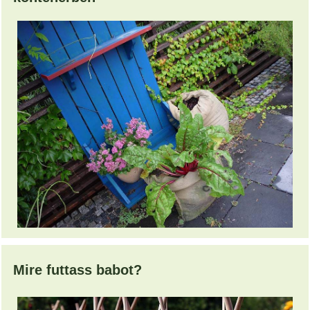
Mire futtass babot?