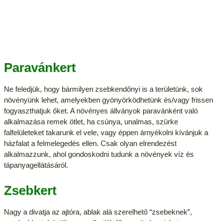
Paravánkert
Ne feledjük, hogy bármilyen zsebkendőnyi is a területünk, sok
növényünk lehet, amelyekben gyönyörködhetünk és/vagy frissen
fogyaszthatjuk őket. A növényes állványok paravánként való
alkalmazása remek ötlet, ha csúnya, unalmas, szürke
falfelületeket takarunk el vele, vagy éppen árnyékolni kívánjuk a
házfalat a felmelegedés ellen. Csak olyan elrendezést
alkalmazzunk, ahol gondoskodni tudunk a növények víz és
tápanyagellátásáról.
Zsebkert
Nagy a divatja az ajtóra, ablak alá szerelhető “zsebeknek”,