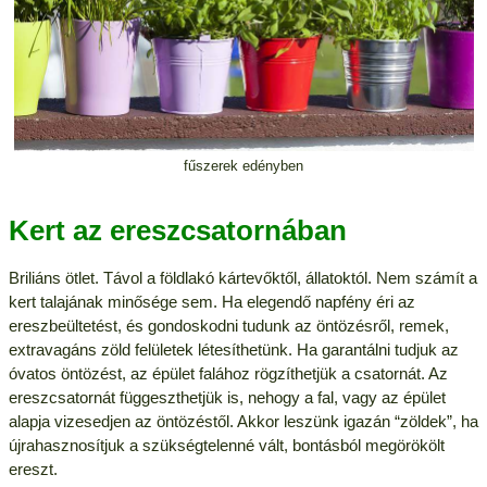
fűszerek edényben
Kert az ereszcsatornában
Briliáns ötlet. Távol a földlakó kártevőktől, állatoktól. Nem számít a
kert talajának minősége sem. Ha elegendő napfény éri az
ereszbeültetést, és gondoskodni tudunk az öntözésről, remek,
extravagáns zöld felületek létesíthetünk. Ha garantálni tudjuk az
óvatos öntözést, az épület falához rögzíthetjük a csatornát. Az
ereszcsatornát függeszthetjük is, nehogy a fal, vagy az épület
alapja vizesedjen az öntözéstől. Akkor leszünk igazán “zöldek”, ha
újrahasznosítjuk a szükségtelenné vált, bontásból megörökölt
ereszt.