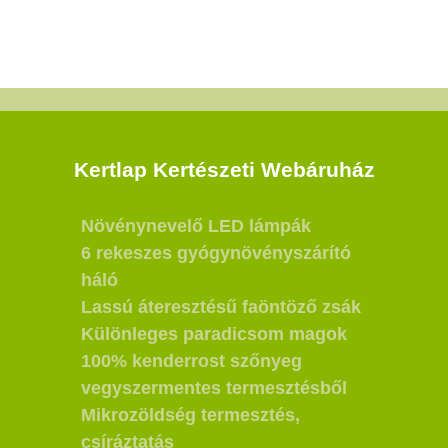
Kertlap Kertészeti Webáruház
Növénynevelő LED lámpák
6 rekeszes gyógynövényszárító
háló
Lassú áteresztésű faöntöző zsák
Különleges paradicsom magok
100% kenderrost szőnyeg
vegyszermentes termesztésből
Mikrozöldség termesztés,
csíráztatás