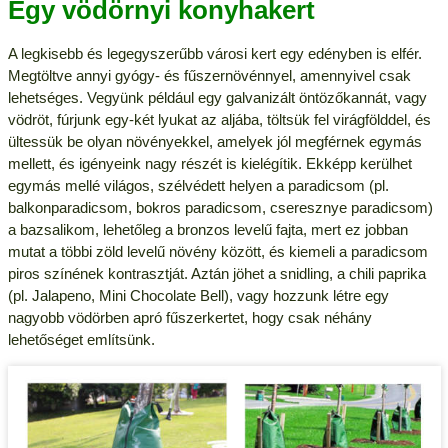
Egy vödörnyi konyhakert
A legkisebb és legegyszerűbb városi kert egy edényben is elfér.
Megtöltve annyi gyógy- és fűszernövénnyel, amennyivel csak
lehetséges. Vegyünk például egy galvanizált öntözőkannát, vagy
vödröt, fúrjunk egy-két lyukat az aljába, töltsük fel virágfölddel, és
ültessük be olyan növényekkel, amelyek jól megférnek egymás
mellett, és igényeink nagy részét is kielégítik. Ekképp kerülhet
egymás mellé világos, szélvédett helyen a paradicsom (pl.
balkonparadicsom, bokros paradicsom, cseresznye paradicsom)
a bazsalikom, lehetőleg a bronzos levelű fajta, mert ez jobban
mutat a többi zöld levelű növény között, és kiemeli a paradicsom
piros színének kontrasztját. Aztán jöhet a snidling, a chili paprika
(pl. Jalapeno, Mini Chocolate Bell), vagy hozzunk létre egy
nagyobb vödörben apró fűszerkertet, hogy csak néhány
lehetőséget említsünk.