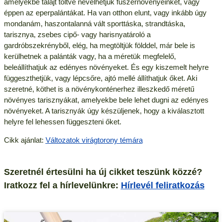
amelyekbe talajt töltve nevelhetjük fűszernövényeinket, vagy
éppen az eperpalántákat. Ha van otthon elunt, vagy inkább úgy
mondanám, haszontalanná vált sporttáska, strandtáska,
tarisznya, zsebes cipő- vagy harisnyatároló a
gardróbszekrényből, elég, ha megtöltjük földdel, már bele is
kerülhetnek a palánták vagy, ha a méretük megfelelő,
beleállíthatjuk az edényes növényeket. És egy kiszemelt helyre
függeszthetjük, vagy lépcsőre, ajtó mellé állíthatjuk őket. Aki
szeretné, köthet is a növénykonténerhez illeszkedő méretű
növényes tarisznyákat, amelyekbe bele lehet dugni az edényes
növényeket. A tarisznyák úgy készüljenek, hogy a kiválasztott
helyre fel lehessen függeszteni őket.
Cikk ajánlat:
Változatok virágtorony témára
Szeretnél értesülni ha új cikket teszünk közzé?
Iratkozz fel a hírlevelünkre:
Hírlevél feliratkozás