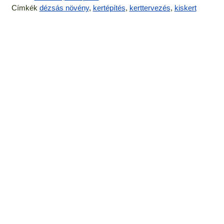
Címkék
dézsás növény
,
kertépítés
,
kerttervezés
,
kiskert