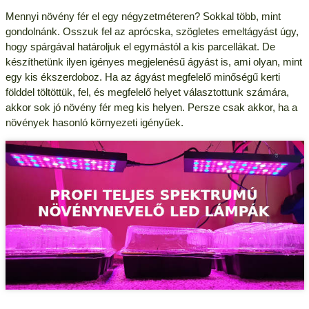
Mennyi növény fér el egy négyzetméteren? Sokkal több, mint
gondolnánk. Osszuk fel az aprócska, szögletes emeltágyást úgy,
hogy spárgával határoljuk el egymástól a kis parcellákat. De
készíthetünk ilyen igényes megjelenésű ágyást is, ami olyan, mint
egy kis ékszerdoboz. Ha az ágyást megfelelő minőségű kerti
földdel töltöttük, fel, és megfelelő helyet választottunk számára,
akkor sok jó növény fér meg kis helyen. Persze csak akkor, ha a
növények hasonló környezeti igényűek.