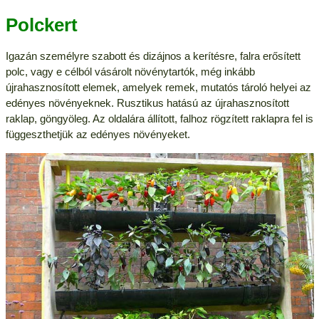
Polckert
Igazán személyre szabott és dizájnos a kerítésre, falra erősített
polc, vagy e célból vásárolt növénytartók, még inkább
újrahasznosított elemek, amelyek remek, mutatós tároló helyei az
edényes növényeknek. Rusztikus hatású az újrahasznosított
raklap, göngyöleg. Az oldalára állított, falhoz rögzített raklapra fel is
függeszthetjük az edényes növényeket.