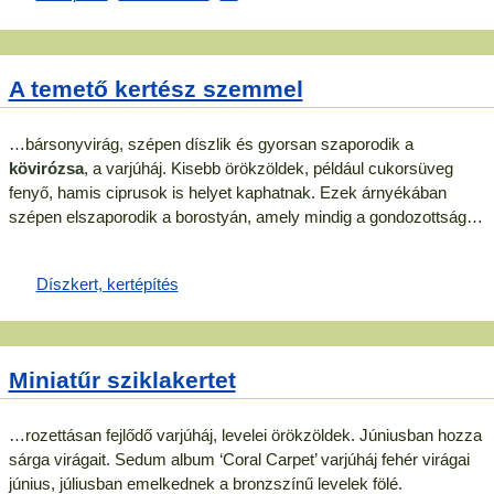
A temető kertész szemmel
…bársonyvirág, szépen díszlik és gyorsan szaporodik a
kövirózsa
, a varjúháj. Kisebb örökzöldek, például cukorsüveg
fenyő, hamis ciprusok is helyet kaphatnak. Ezek árnyékában
szépen elszaporodik a borostyán, amely mindig a gondozottság…
Miniatűr sziklakertet
…rozettásan fejlődő varjúháj, levelei örökzöldek. Júniusban hozza
sárga virágait. Sedum album ‘Coral Carpet’ varjúháj fehér virágai
június, júliusban emelkednek a bronzszínű levelek fölé.