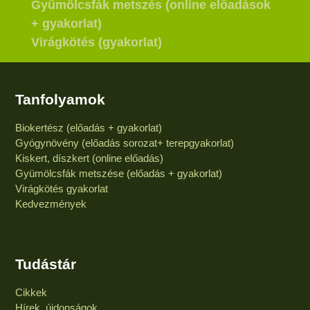
Gyümölcsfák metszés (online előadások
+ gyakorlat)
Virágkötés (gyakorlat)
Tanfolyamok
Biokertész (előadás + gyakorlat)
Gyógynövény (előadás sorozat+ terepgyakorlat)
Kiskert, díszkert (online előadás)
Gyümölcsfák metszése (előadás + gyakorlat)
Virágkötés gyakorlat
Kedvezmények
Tudástár
Cikkek
Hírek, újdonságok