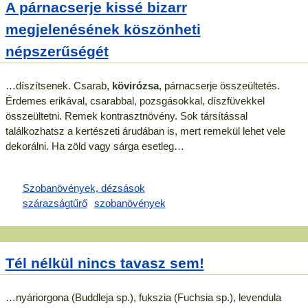
A párnacserje kissé bizarr
megjelenésének köszönheti
népszerűségét
…díszítsenek. Csarab,
kövirózsa
, párnacserje összeültetés.
Érdemes erikával, csarabbal, pozsgásokkal, díszfüvekkel
összeültetni. Remek kontrasztnövény. Sok társítással
találkozhatsz a kertészeti árudában is, mert remekül lehet vele
dekorálni. Ha zöld vagy sárga esetleg…
Tél nélkül nincs tavasz sem!
…nyáriorgona (Buddleja sp.), fukszia (Fuchsia sp.), levendula