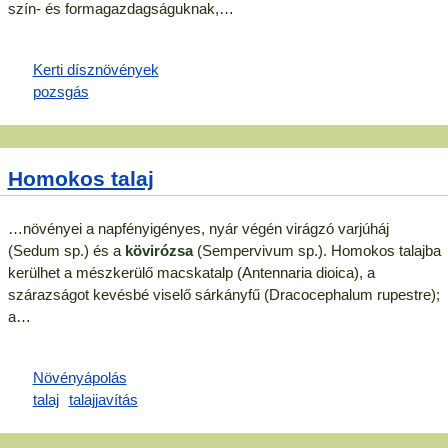
szín- és formagazdagságuknak,…
Homokos talaj
…növényei a napfényigényes, nyár végén virágzó varjúháj
(Sedum sp.) és a
kövirózsa
(Sempervivum sp.). Homokos talajba
kerülhet a mészkerülő macskatalp (Antennaria dioica), a
szárazságot kevésbé viselő sárkányfű (Dracocephalum rupestre);
a…