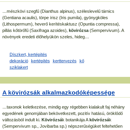
…mészkövi szegfű (Dianthus alpinus), széleslevelű tárnics
(Gentiana acaulis), törpe írisz (Iris pumila), gyönygköles
(Lithospermum), heverő kerítéskaktusz (Opuntia compressa),
pillás kőtörőfű (Saxifraga azoides),
kövirózsa
(Sempervivum). A
növények eredeti élőhelyükön szeles, hideg…
A kövirózsák alkalmazkodóképessége
…taxonok keletkezése, mindig egy régebben kialakult faj néhány
egyedének genomjában bekövetkezett, pozitív hatású, öröklődő
változásból indult ki.
Kövirózsá
k botanikája A
kövirózsá
k
(Sempervivum sp., Jovibarba sp.) népszerűségüket feltehetően