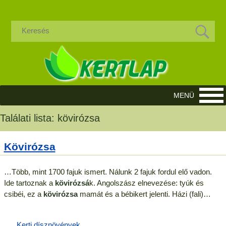
Találati lista:
kövirózsa
Kövirózsa
…Több, mint 1700 fajuk ismert. Nálunk 2 fajuk fordul elő vadon.
Ide tartoznak a
kövirózsá
k. Angolszász elnevezése: tyúk és
csibéi, ez a
kövirózsa
mamát és a bébikert jelenti. Házi (fali)…