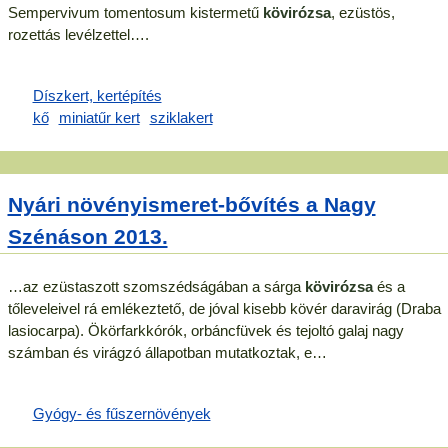
Sempervivum tomentosum kistermetű
kövirózsa
, ezüstös,
rozettás levélzettel….
Nyári növényismeret-bővítés a Nagy
Szénáson 2013.
…az ezüstaszott szomszédságában a sárga
kövirózsa
és a
tőleveleivel rá emlékeztető, de jóval kisebb kövér daravirág (Draba
lasiocarpa). Ökörfarkkórók, orbáncfüvek és tejoltó galaj nagy
számban és virágzó állapotban mutatkoztak, e…