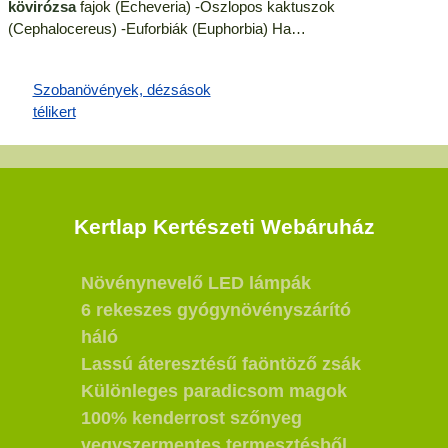
kövirózsa
fajok (Echeveria) -Oszlopos kaktuszok
(Cephalocereus) -Euforbiák (Euphorbia) Ha…
Kertlap Kertészeti Webáruház
Növénynevelő LED lámpák
6 rekeszes gyógynövényszárító
háló
Lassú áteresztésű faöntöző zsák
Különleges paradicsom magok
100% kenderrost szőnyeg
vegyszermentes termesztésből