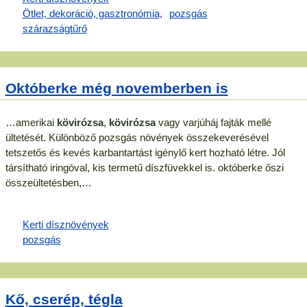
Októberke még novemberben is
…amerikai
kövirózsa
,
kövirózsa
vagy varjúháj fajták mellé
ültetését. Különböző pozsgás növények összekeverésével
tetszetős és kevés karbantartást igénylő kert hozható létre. Jól
társítható iringóval, kis termetű díszfüvekkel is. októberke őszi
összeültetésben,…
Kő, cserép, tégla