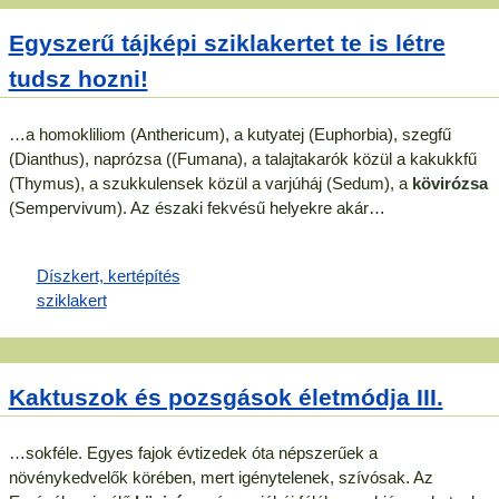
Egyszerű tájképi sziklakertet te is létre
tudsz hozni!
…a homokliliom (Anthericum), a kutyatej (Euphorbia), szegfű
(Dianthus), naprózsa ((Fumana), a talajtakarók közül a kakukkfű
(Thymus), a szukkulensek közül a varjúháj (Sedum), a
kövirózsa
(Sempervivum). Az északi fekvésű helyekre akár…
Kaktuszok és pozsgások életmódja III.
…sokféle. Egyes fajok évtizedek óta népszerűek a
növénykedvelők körében, mert igénytelenek, szívósak. Az