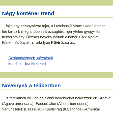
Négy konténer trend
…fajta egy sétányrózsa fajta, a Luscious© Marmalade Lantana.
Ide tartozik még a több szárazságtűrő, igénytelen gyógy- és
fűszernövény. Dézsás növény nálunk a babér. Cikk ajánlat:
Fűszernövények az erkélyen
Kövirózsa
és…
Növények a télikertben
…is teremthetünk , ha az alábbi növényeket helyezzük el: –Agávé
(Agave americana) -Fásodó aloé (Aloe arborescens) –
Varjúhajfélék (Crassula) –Korallvirág (Kalanchoe) -Amerikai