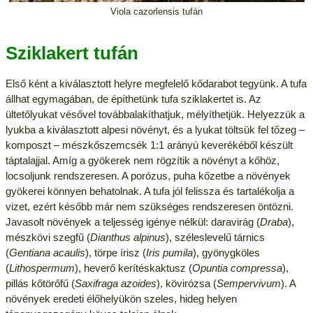
Viola cazorlensis tufán
Sziklakert tufán
Első ként a kiválasztott helyre megfelelő kődarabot tegyünk. A tufa
állhat egymagában, de építhetünk tufa sziklakertet is. Az
ültetőlyukat vésővel továbbalakíthatjuk, mélyíthetjük. Helyezzük a
lyukba a kiválasztott alpesi növényt, és a lyukat töltsük fel tőzeg –
komposzt – mészkőszemcsék 1:1 arányú keverékéből készült
táptalajjal. Amíg a gyökerek nem rögzítik a növényt a kőhöz,
locsoljunk rendszeresen. A porózus, puha kőzetbe a növények
gyökerei könnyen behatolnak. A tufa jól felissza és tartalékolja a
vizet, ezért később már nem szükséges rendszeresen öntözni.
Javasolt növények a teljesség igénye nélkül: daravirág (
Draba
),
mészkövi szegfű (
Dianthus alpinus
), széleslevelű tárnics
(
Gentiana acaulis
), törpe írisz (
Iris pumila
), gyönygköles
(
Lithospermum
), heverő kerítéskaktusz (
Opuntia compressa
),
pillás kőtörőfű (
Saxifraga azoides
), kövirózsa (
Sempervivum
). A
növények eredeti élőhelyükön szeles, hideg helyen