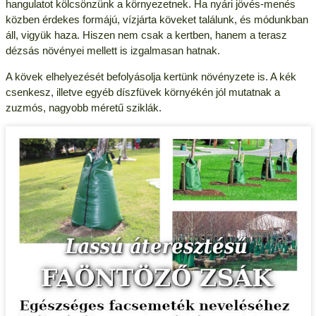
hangulatot kölcsönzünk a környezetnek. Ha nyári jövés-menés
közben érdekes formájú, vízjárta köveket találunk, és módunkban
áll, vigyük haza. Hiszen nem csak a kertben, hanem a terasz
dézsás növényei mellett is izgalmasan hatnak.
A kövek elhelyezését befolyásolja kertünk növényzete is. A kék
csenkesz, illetve egyéb díszfüvek környékén jól mutatnak a
zuzmós, nagyobb méretű sziklák.