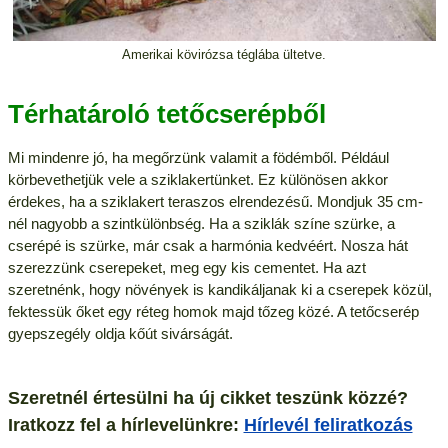
Amerikai kövirózsa téglába ültetve.
Térhatároló tetőcserépből
Mi mindenre jó, ha megőrzünk valamit a födémből. Például
körbevethetjük vele a sziklakertünket. Ez különösen akkor
érdekes, ha a sziklakert teraszos elrendezésű. Mondjuk 35 cm-
nél nagyobb a szintkülönbség. Ha a sziklák színe szürke, a
cserépé is szürke, már csak a harmónia kedvéért. Nosza hát
szerezzünk cserepeket, meg egy kis cementet. Ha azt
szeretnénk, hogy növények is kandikáljanak ki a cserepek közül,
fektessük őket egy réteg homok majd tőzeg közé. A tetőcserép
gyepszegély oldja kőút sivárságát.
Szeretnél értesülni ha új cikket teszünk közzé?
Iratkozz fel a hírlevelünkre:
Hírlevél feliratkozás