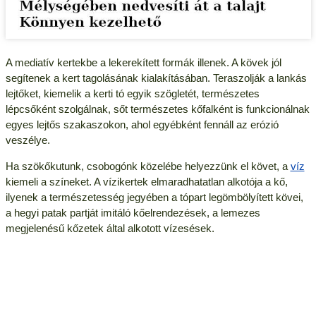
A mediatív kertekbe a lekerekített formák illenek. A kövek jól
segítenek a kert tagolásának kialakításában. Teraszolják a lankás
lejtőket, kiemelik a kerti tó egyik szögletét, természetes
lépcsőként szolgálnak, sőt természetes kőfalként is funkcionálnak
egyes lejtős szakaszokon, ahol egyébként fennáll az erózió
veszélye.
Ha szökőkutunk, csobogónk közelébe helyezzünk el követ, a
víz
kiemeli a színeket. A vízikertek elmaradhatatlan alkotója a kő,
ilyenek a természetesség jegyében a tópart legömbölyített kövei,
a hegyi patak partját imitáló kőelrendezések, a lemezes
megjelenésű kőzetek által alkotott vízesések.