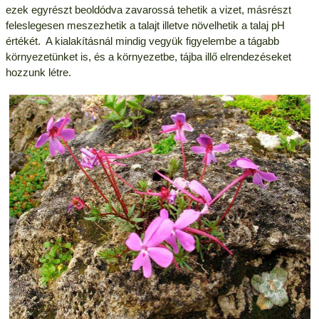
ezek egyrészt beoldódva zavarossá tehetik a vizet, másrészt
feleslegesen meszezhetik a talajt illetve növelhetik a talaj pH
értékét. A kialakításnál mindig vegyük figyelembe a tágabb
környezetünket is, és a környezetbe, tájba illő elrendezéseket
hozzunk létre.