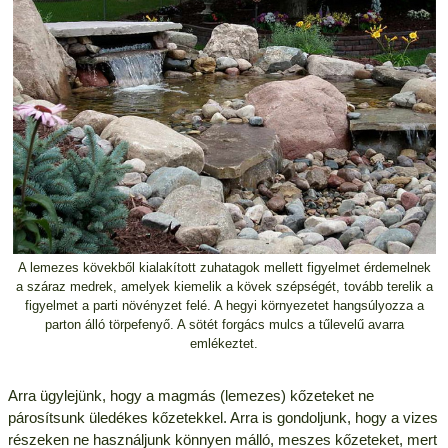
A lemezes kövekből kialakított zuhatagok mellett figyelmet érdemelnek
a száraz medrek, amelyek kiemelik a kövek szépségét, tovább terelik a
figyelmet a parti növényzet felé. A hegyi környezetet hangsúlyozza a
parton álló törpefenyő. A sötét forgács mulcs a tűlevelű avarra
emlékeztet.
Arra ügylejünk, hogy a magmás (lemezes) kőzeteket ne
párosítsunk üledékes kőzetekkel. Arra is gondoljunk, hogy a vizes
részeken ne használjunk könnyen málló, meszes kőzeteket, mert