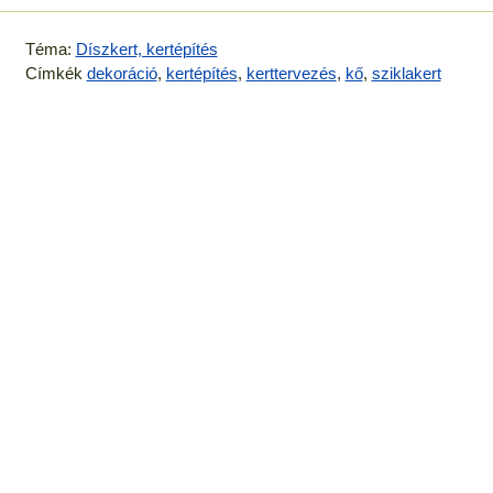
Téma:
Díszkert, kertépítés
Címkék
dekoráció
,
kertépítés
,
kerttervezés
,
kő
,
sziklakert