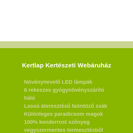
Kertlap Kertészeti Webáruház
Növénynevelő LED lámpák
6 rekeszes gyógynövényszárító
háló
Lassú áteresztésű faöntöző zsák
Különleges paradicsom magok
100% kenderrost szőnyeg
vegyszermentes termesztésből