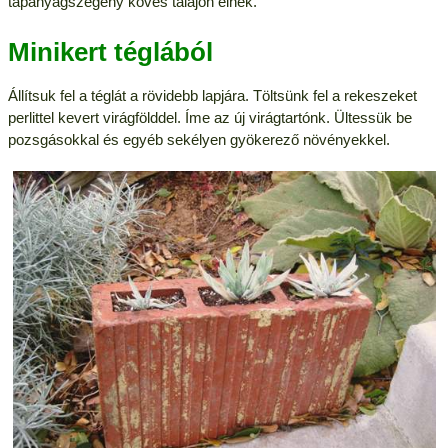
tápanyagszegény köves talajon élnek.
Minikert téglából
Állítsuk fel a téglát a rövidebb lapjára. Töltsünk fel a rekeszeket
perlittel kevert virágfölddel. Íme az új virágtartónk. Ültessük be
pozsgásokkal és egyéb sekélyen gyökerező növényekkel.