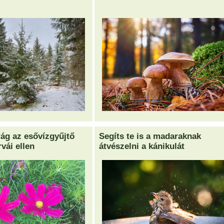
rág az esővízgyűjtő
Segíts te is a madaraknak
vái ellen
átvészelni a kánikulát