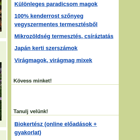
Különleges paradicsom magok
100% kenderrost szőnyeg
vegyszermentes termesztésből
Mikrozöldség termesztés, csíráztatás
Japán kerti szerszámok
Virágmagok, virágmag mixek
Kövess minket!
Tanulj velünk!
Biokertész (online előadások +
gyakorlat)