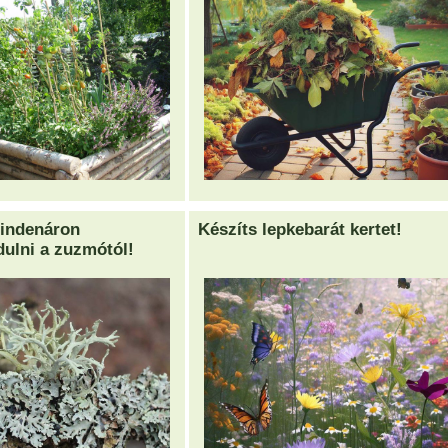
mindenáron
Készíts lepkebarát kertet!
ulni a zuzmótól!