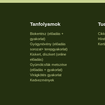
Tanfolyamok
Tu
Biokertész (előadás +
Cik
gyakorlat)
Híre
Gyógynövény (előadás
Kert
sorozat+ terepgyakorlat)
Kiskert, díszkert (online
előadás)
Gyümölcsfák metszése
(előadás + gyakorlat)
Virágkötés gyakorlat
Kedvezmények