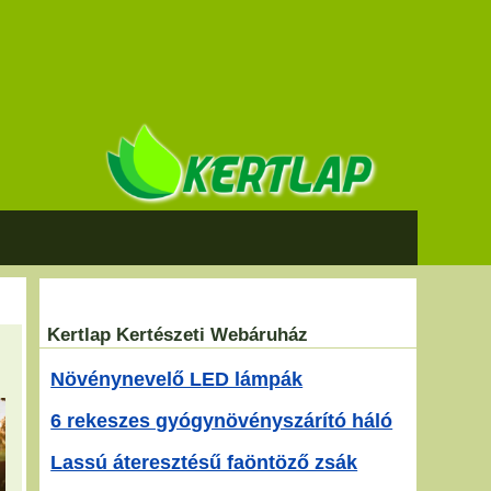
Kertlap Kertészeti Webáruház
Növénynevelő LED lámpák
6 rekeszes gyógynövényszárító háló
Lassú áteresztésű faöntöző zsák