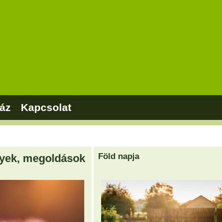
áz
Kapcsolat
Föld napja
nyek, megoldások