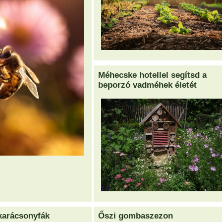
Méhecske hotellel segítsd a
beporzó vadméhek életét
karácsonyfák
Őszi gombaszezon