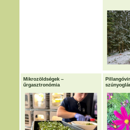
Mikrozöldségek –
Pillangóvi
űrgasztronómia
szúnyoglár