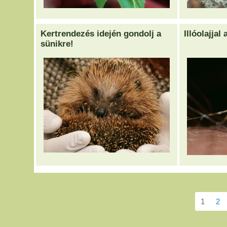
Kertrendezés idején gondolj a
Illóolajjal
sünikre!
1
2