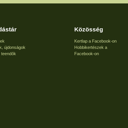
dástár
Közösség
kek
Kertlap a Facebook-on
k, újdonságok
Hobbikertészek a
i teendők
Facebook-on