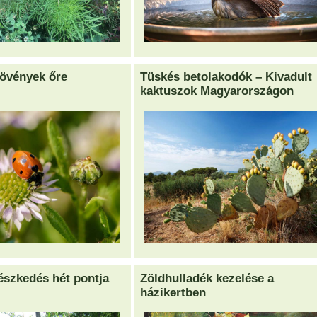
növények őre
Tüskés betolakodók – Kivadult
kaktuszok Magyarországon
észkedés hét pontja
Zöldhulladék kezelése a
házikertben