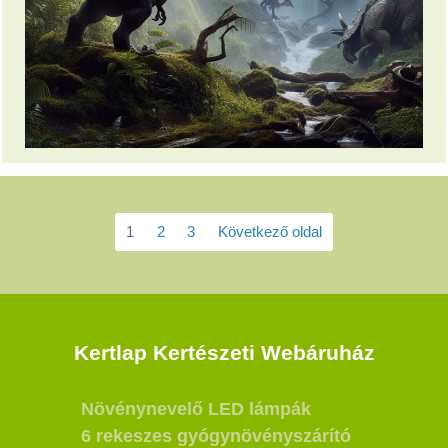
1
2
3
Következő oldal
Kertlap Kertészeti Webáruház
Növénynevelő LED lámpák
6 rekeszes gyógynövényszárító