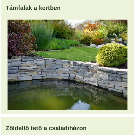
Támfalak a kertben
Zöldellő tető a családiházon