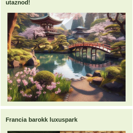
utaznod!
Francia barokk luxuspark