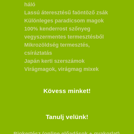
háló
Lassú áteresztésű faöntöző zsák
Különleges paradicsom magok
100% kenderrost szőnyeg
vegyszermentes termesztésből
Mikrozöldség termesztés,
csíráztatás
Japán kerti szerszámok
Virágmagok, virágmag mixek
Kövess minket!
Tanulj velünk!
Biokertész (online előadások + gyakorlat)