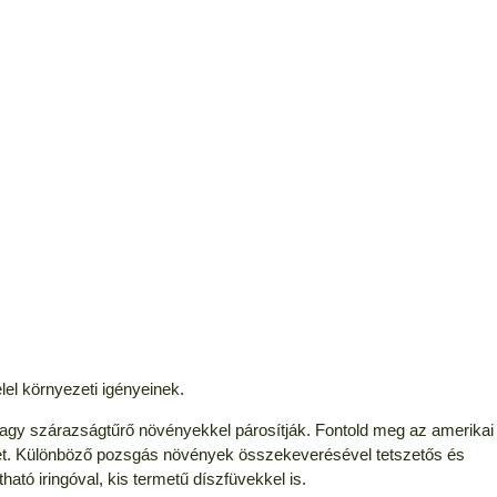
el környezeti igényeinek.
gy szárazságtűrő növényekkel párosítják. Fontold meg az amerikai
ését. Különböző pozsgás növények összekeverésével tetszetős és
tható iringóval, kis termetű díszfüvekkel is.