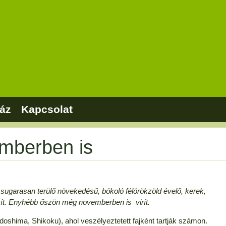
áz
Kapcsolat
mberben is
 sugarasan terülő növekedésű, bókoló félörökzöld évelő, kerek,
íszít. Enyhébb őszön még novemberben is virít.
shima, Shikoku), ahol veszélyeztetett fajként tartják számon.