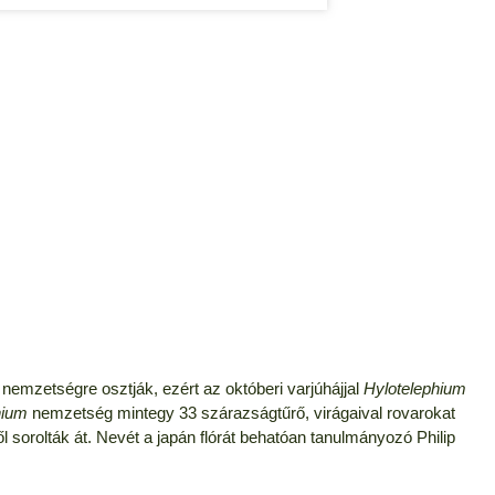
emzetségre osztják, ezért az októberi varjúhájjal
Hylotelephium
hium
nemzetség mintegy 33 szárazságtűrő, virágaival rovarokat
sorolták át. Nevét a japán flórát behatóan tanulmányozó Philip