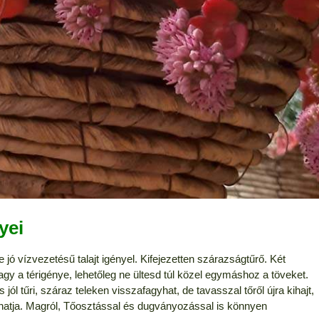
yei
de jó vízvezetésű talajt igényel. Kifejezetten szárazságtűrő. Két
agy a térigénye, lehetőleg ne ültesd túl közel egymáshoz a töveket.
jól tűri, száraz teleken visszafagyhat, de tavasszal tőről újra kihajt,
thatja. Magról, Tőosztással és dugványozással is könnyen