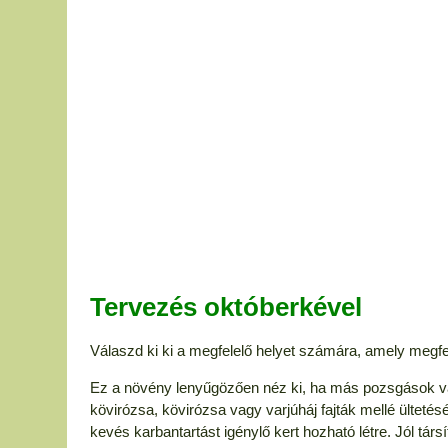
Tervezés októberkével
Válaszd ki ki a megfelelő helyet számára, amely megfel
Ez a növény lenyűgözően néz ki, ha más pozsgások va
kövirózsa, kövirózsa vagy varjúháj fajták mellé ültet
kevés karbantartást igénylő kert hozható létre. Jól társí