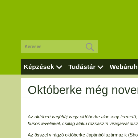
Képzések
Tudástár
Webáruh
Októberke még nove
Az októberi varjúháj vagy októberke alacsony termetű,
húsos leveleivel, csillag alakú rózsaszín virágaival d
Az ősszel virágzó októberke Japánból származik (Shodo