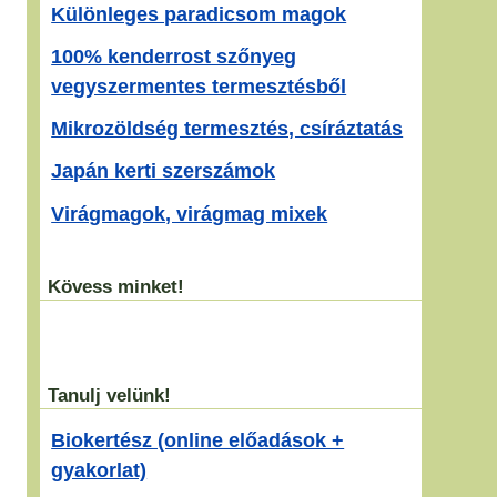
Különleges paradicsom magok
100% kenderrost szőnyeg
vegyszermentes termesztésből
Mikrozöldség termesztés, csíráztatás
Japán kerti szerszámok
Virágmagok, virágmag mixek
Kövess minket!
Tanulj velünk!
Biokertész (online előadások +
gyakorlat)