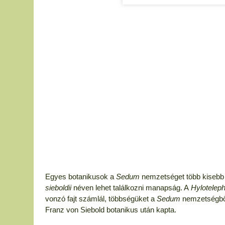
Egyes botanikusok a
Sedum
nemzetséget több kisebb n
sieboldii
néven lehet találkozni manapság. A
Hylotelep
vonzó fajt számlál, többségüket a
Sedum
nemzetségből 
Franz von Siebold botanikus után kapta.