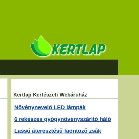
Kertlap Kertészeti Webáruház
Növénynevelő LED lámpák
6 rekeszes gyógynövényszárító háló
Lassú áteresztésű faöntöző zsák