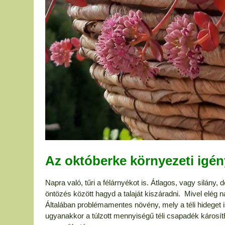
Az októberke környezeti igén
Napra való, tűri a félárnyékot is. Átlagos, vagy silány, 
öntözés között hagyd a talaját kiszáradni. Mivel elég n
Általában problémamentes növény, mely a téli hideget is 
ugyanakkor a túlzott mennyiségű téli csapadék károsí