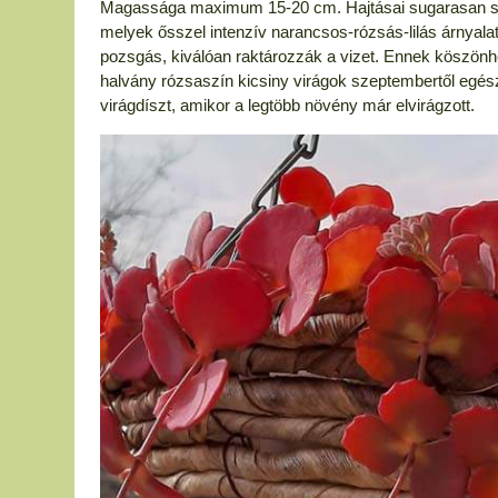
Magassága maximum 15-20 cm. Hajtásai sugarasan szét
melyek ősszel intenzív narancsos-rózsás-lilás árnyalat
pozsgás, kiválóan raktározzák a vizet. Ennek köszönhet
halvány rózsaszín kicsiny virágok szeptembertől egész
virágdíszt, amikor a legtöbb növény már elvirágzott.