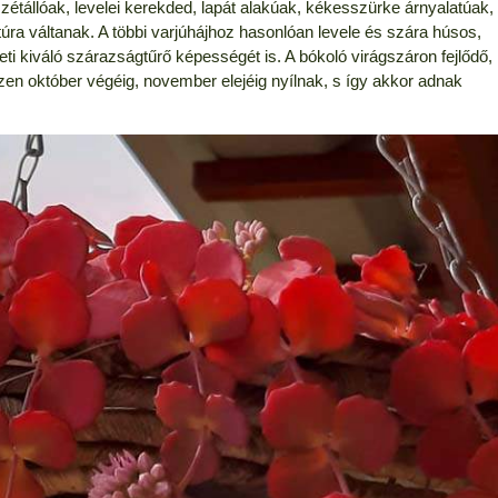
állóak, levelei kerekded, lapát alakúak, kékesszürke árnyalatúak,
úra váltanak. A többi varjúhájhoz hasonlóan levele és szára húsos,
i kiváló szárazságtűrő képességét is. A bókoló virágszáron fejlődő,
en október végéig, november elejéig nyílnak, s így akkor adnak