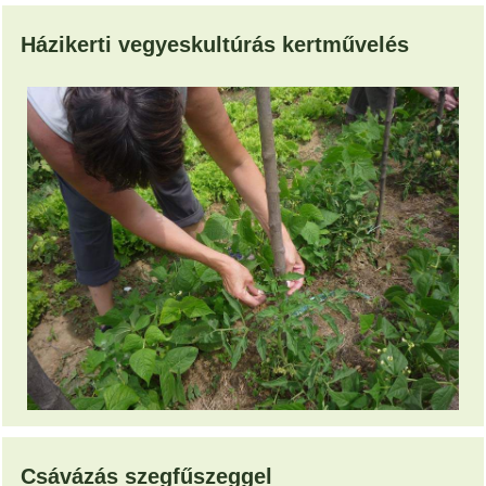
Házikerti vegyeskultúrás kertművelés
Csávázás szegfűszeggel