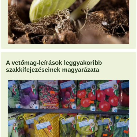
A vetőmag-leírások leggyakoribb
szakkifejezéseinek magyarázata