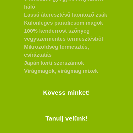
háló
Lassú áteresztésű faöntöző zsák
Különleges paradicsom magok
100% kenderrost szőnyeg
vegyszermentes termesztésből
Mikrozöldség termesztés,
csíráztatás
Japán kerti szerszámok
Virágmagok, virágmag mixek
Kövess minket!
Tanulj velünk!