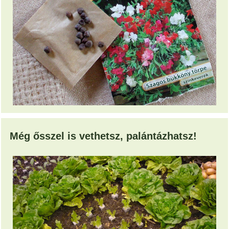
Még ősszel is vethetsz, palántázhatsz!