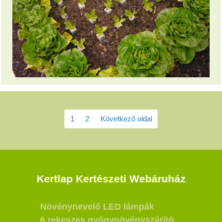
1
2
Következő oldal
Kertlap Kertészeti Webáruház
Növénynevelő LED lámpák
6 rekeszes gyógynövényszárító