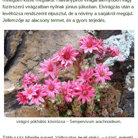
füzérszerű virágzatban nyílnak június-júliusban. Elvirágzás után a
levélrózsa rendszerint elpusztul, de a növény a sarjakról megújul.
Jellemzője az alacsony termet, és a gyors terjedés.
virágzó pókhálós kövirózsa – Sempervivum arachnoideum,
Több száz hibridje ismert. Változatos levél alakú, – színű, méretű,