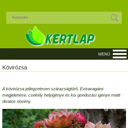
Kövirózsa
A kövirózsa jellegzetesen szárazságtűrő. Extravagáns
megjelenése, csekély helyigénye és kis gondozási igénye miatt
divatos növény.