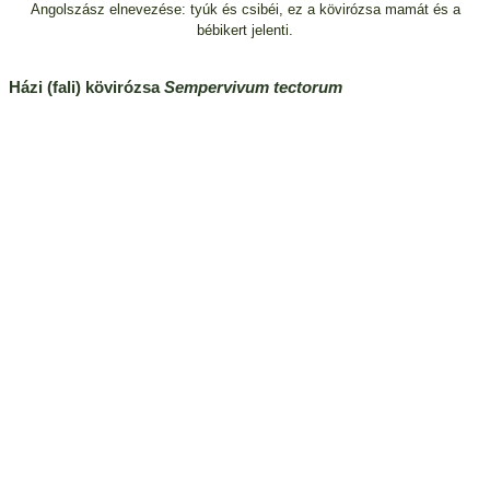
Angolszász elnevezése: tyúk és csibéi, ez a kövirózsa mamát és a
bébikert jelenti.
Házi (fali) kövirózsa
Sempervivum tectorum