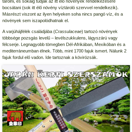
tárolni, és sokáig tudják az itt élő növények rendelkezésére
bocsátani (sok itt élő növény víztároló szervvel rendelkezik).
Másrészt viszont az ilyen helyeken soha nincs pangó víz, és a
növények sem iszapolódhatnak el.
A varjúhájfélék családjába (
Crassulaceae
) tartozó növények
többsége pozsgás levelű – levélszukkulens, lágyszárú vagy
félcserje. Legnagyobb tömegben Dél-Afrikában, Mexikóban és a
mediterráneumban élnek. Több, mint 1700 fajuk ismert. Nálunk 2
fajuk fordul elő vadon. Ide tartoznak a kövirózsák.