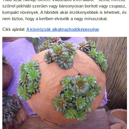
szőrrel pókháló szerűen vagy bársonyosan borított vagy csupasz,
kompakt növények. A hibridek akár érzékenyebbek is lehetnek, és
nem biztos, hogy a kertben elviselik a nagy mínuszokat.
Cikk ajánlat:
A kövirózsák alkalmazkodóképessége