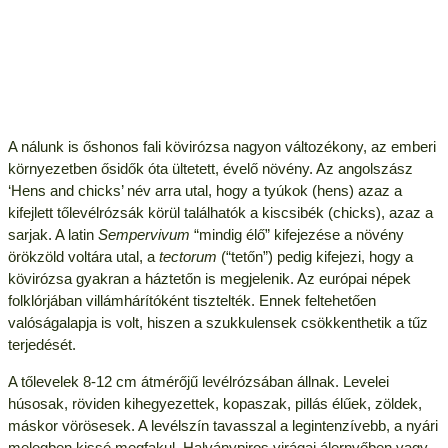
A nálunk is őshonos fali kövirózsa nagyon változékony, az emberi
környezetben ősidők óta ültetett, évelő növény. Az angolszász
‘Hens and chicks’ név arra utal, hogy a tyúkok (hens) azaz a
kifejlett tőlevélrózsák körül találhatók a kiscsibék (chicks), azaz a
sarjak. A latin
Sempervivum
“mindig élő” kifejezése a növény
örökzöld voltára utal, a
tectorum
(“tetőn”) pedig kifejezi, hogy a
kövirózsa gyakran a háztetőn is megjelenik. Az európai népek
folklórjában villámhárítóként tisztelték. Ennek feltehetően
valóságalapja is volt, hiszen a szukkulensek csökkenthetik a tűz
terjedését.
A tőlevelek 8-12 cm átmérőjű levélrózsában állnak. Levelei
húsosak, röviden kihegyezettek, kopaszak, pillás élűek, zöldek,
máskor vörösesek. A levélszín tavasszal a legintenzívebb, a nyári
melegben kissé megfakul. Halványpiros virágai álernyőben vagy