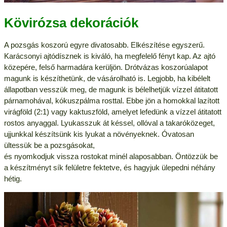
Kövirózsa dekorációk
A pozsgás koszorú egyre divatosabb. Elkészítése egyszerű.
Karácsonyi ajtódísznek is kiváló, ha megfelelő fényt kap. Az ajtó
közepére, felső harmadára kerüljön. Drótvázas koszorúalapot
magunk is készíthetünk, de vásárolható is. Legjobb, ha kibélelt
állapotban vesszük meg, de magunk is bélelhetjük vízzel átitatott
párnamohával, kókuszpálma rosttal. Ebbe jön a homokkal lazított
virágföld (2:1) vagy kaktuszföld, amelyet lefedünk a vízzel átitatott
rostos anyaggal. Lyukasszuk át késsel, ollóval a takaróközeget,
ujjunkkal készítsünk kis lyukat a növényeknek. Óvatosan
ültessük be a pozsgásokat,
és nyomkodjuk vissza rostokat minél alaposabban. Öntözzük be
a készítményt sík felületre fektetve, és hagyjuk ülepedni néhány
hétig.