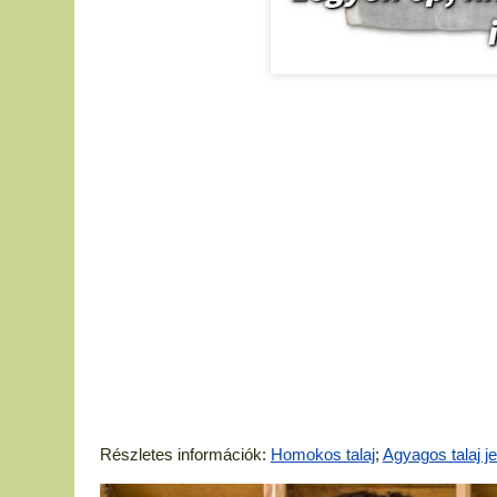
Részletes információk:
Homokos talaj
;
Agyagos talaj j