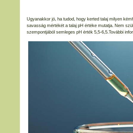
Ugyanakkor jó, ha tudod, hogy kerted talaj milyen kém
savasság mértékét a talaj pH értéke mutatja. Nem szük
szempontjából semleges pH érték 5,5-6,5.További inf