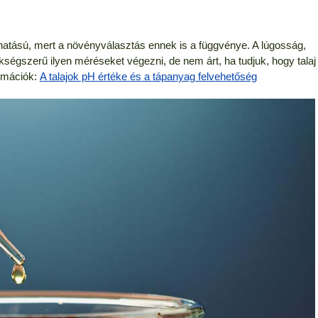
hatású, mert a növényválasztás ennek is a függvénye. A lúgosság,
ségszerű ilyen méréseket végezni, de nem árt, ha tudjuk, hogy talaj
ormációk:
A talajok pH értéke és a tápanyag felvehetőség