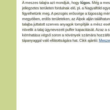
A meszes talajra azt mondjuk, hogy
lúgos
. Még a mesz
jellegzetes területen fordulnak elő, pl. a Nagyalföld e
figyelhetünk meg. A pezsgés erőssége a lúgosság mért
megyéiben, erdős területeken, az Alpok alján találhatu
talajba juttatott szerves anyagok tompítják a mész es
növelik a talaj úgynevezett puffer kapacitását. Azaz a 
kémhatása végső soron a növények számára hozzáférhe
tápanyaggal való ellátottságára hat. Cikk ajánló:
Meszes