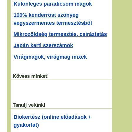
Különleges paradicsom magok
100% kenderrost szőnyeg
vegyszermentes termesztésből
Mikrozöldség termesztés, csíráztatás
Japán kerti szerszámok
Virágmagok, virágmag mixek
Kövess minket!
Tanulj velünk!
Biokertész (online előadások +
gyakorlat)