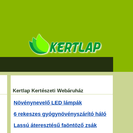
Kertlap Kertészeti Webáruház
Növénynevelő LED lámpák
6 rekeszes gyógynövényszárító háló
Lassú áteresztésű faöntöző zsák