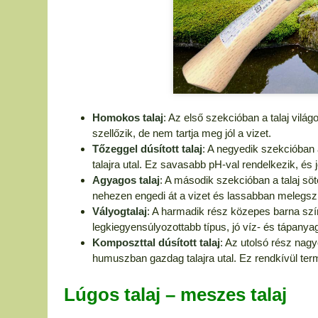
Homokos talaj
: Az első szekcióban a talaj vilá
szellőzik, de nem tartja meg jól a vizet.
Tőzeggel dúsított talaj
: A negyedik szekcióban 
talajra utal. Ez savasabb pH-val rendelkezik, és jól
Agyagos talaj
: A második szekcióban a talaj söt
nehezen engedi át a vizet és lassabban melegszik
Vályogtalaj
: A harmadik rész közepes barna szín
legkiegyensúlyozottabb típus, jó víz- és tápanya
Komposzttal dúsított talaj
: Az utolsó rész nag
humuszban gazdag talajra utal. Ez rendkívül te
Lúgos talaj – meszes talaj