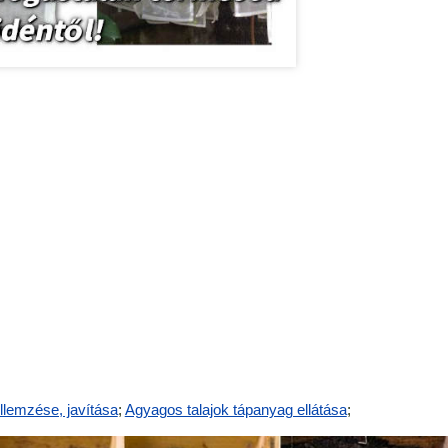
ellemzése, javítása
;
Agyagos talajok tápanyag ellátása
;