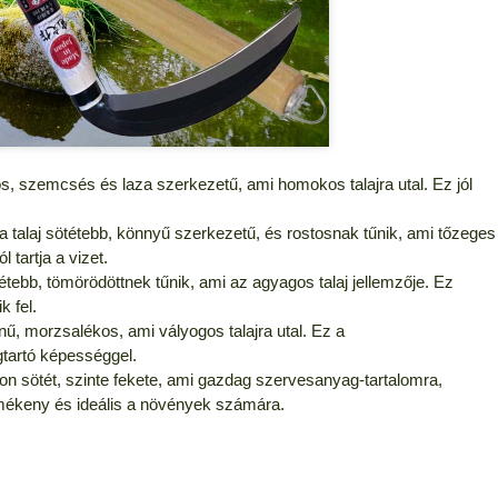
gos, szemcsés és laza szerkezetű, ami homokos talajra utal. Ez jól
a talaj sötétebb, könnyű szerkezetű, és rostosnak tűnik, ami tőzeges
 tartja a vizet.
étebb, tömörödöttnek tűnik, ami az agyagos talaj jellemzője. Ez
 fel.
ű, morzsalékos, ami vályogos talajra utal. Ez a
gtartó képességgel.
yon sötét, szinte fekete, ami gazdag szervesanyag-tartalomra,
rmékeny és ideális a növények számára.