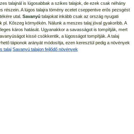
es talajnál is lúgosabbak a szikes talajok, de ezek csak néhány
gyes részein. A lúgos talajra tömény ecetet cseppentve erős pezsgést
ékére utal.
Savanyú
talajokat inkább csak az ország nyugati
nk pl. Kőszeg környékén. Nálunk a meszes talaj jóval gyakoribb. A
etleges káros hatását. Ugyanakkor a savasságot is tompítják, mert
savanyúságot kissé csökkentik, a lúgosságot tompítják. A talaj
tő tápionok arányát módosítja, ezen keresztül pedig a növények
 talaj
Savanyú talajon fejlődő növények