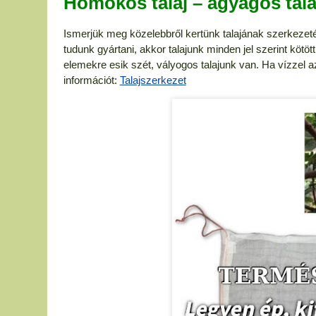
Homokos talaj – agyagos tala
Ismerjük meg közelebbről kertünk talajának szerkezeté
tudunk gyártani, akkor talajunk minden jel szerint kötöt
elemekre esik szét, vályogos talajunk van. Ha vízzel az
információt:
Talajszerkezet