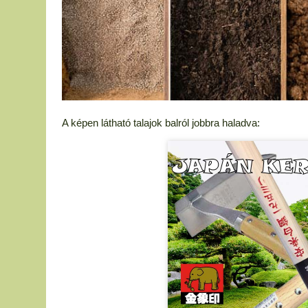
A képen látható talajok balról jobbra haladva: