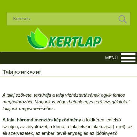
Talajszerkezet
A talaj szövete, textúrája a talaj vízháztartásának egyik fontos
meghatározója. Magunk is végezhetünk egyszerű vizsgálatokat
talajunk megismeréséhez.
A talaj háromdimenziós képződmény
a földkéreg legfelső
szintjén, az anyakőzet, a klíma, a talajfelszín alakulása (relief), az
élı szervezetek, az emberi tevékenység és az időtényező