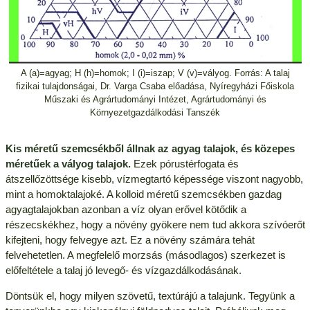
A (a)=agyag; H (h)=homok; I (i)=iszap; V (v)=vályog. Forrás: A talaj
fizikai tulajdonságai, Dr. Varga Csaba előadása, Nyíregyházi Főiskola
Műszaki és Agrártudományi Intézet, Agrártudományi és
Környezetgazdálkodási Tanszék
Kis méretű szemcsékből állnak az agyag talajok, és közepes
méretűek a vályog talajok.
Ezek pórustérfogata és
átszellőzöttsége kisebb, vízmegtartó képessége viszont nagyobb,
mint a homoktalajoké. A kolloid méretű szemcsékben gazdag
agyagtalajokban azonban a víz olyan erővel kötődik a
részecskékhez, hogy a növény gyökere nem tud akkora szívóerőt
kifejteni, hogy felvegye azt. Ez a növény számára tehát
felvehetetlen. A megfelelő morzsás (másodlagos) szerkezet is
előfeltétele a talaj jó levegő- és vízgazdálkodásának.
Döntsük el, hogy milyen szövetű, textúrájú a talajunk. Tegyünk a