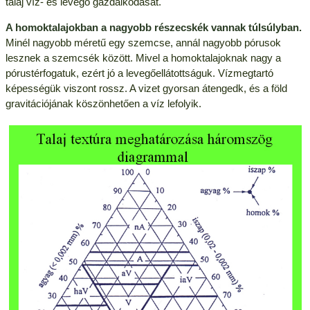
talaj víz- és levegő gazdálkodását.
A homoktalajokban a nagyobb részecskék vannak túlsúlyban.
Minél nagyobb méretű egy szemcse, annál nagyobb pórusok
lesznek a szemcsék között. Mivel a homoktalajoknak nagy a
pórustérfogatuk, ezért jó a levegőellátottságuk. Vízmegtartó
képességük viszont rossz. A vizet gyorsan átengedk, és a föld
gravitációjának köszönhetően a víz lefolyik.