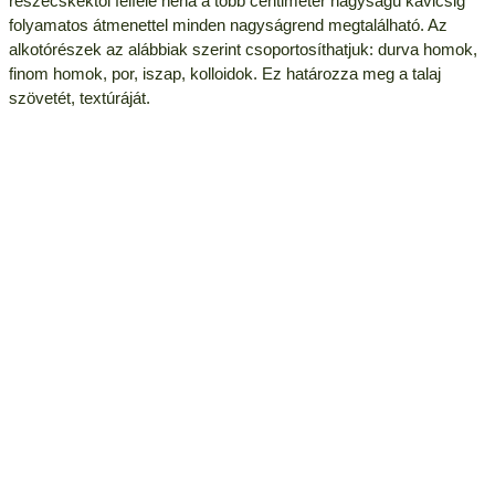
részecskéktől felfelé néha a több centiméter nagyságú kavicsig
folyamatos átmenettel minden nagyságrend megtalálható. Az
alkotórészek az alábbiak szerint csoportosíthatjuk: durva homok,
finom homok, por, iszap, kolloidok. Ez határozza meg a talaj
szövetét, textúráját.