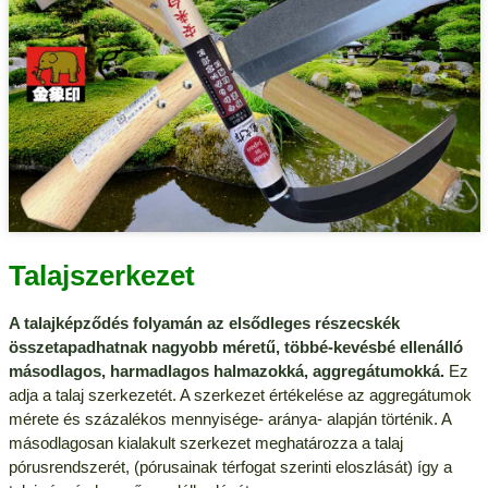
Talajszerkezet
A talajképződés folyamán az elsődleges részecskék
összetapadhatnak nagyobb méretű, többé-kevésbé ellenálló
másodlagos, harmadlagos halmazokká, aggregátumokká.
Ez
adja a talaj szerkezetét. A szerkezet értékelése az aggregátumok
mérete és százalékos mennyisége- aránya- alapján történik. A
másodlagosan kialakult szerkezet meghatározza a talaj
pórusrendszerét, (pórusainak térfogat szerinti eloszlását) így a