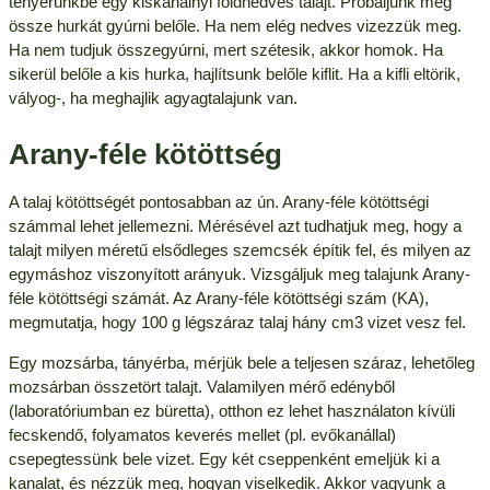
tenyerünkbe egy kiskanálnyi földnedves talajt. Próbáljunk meg
össze hurkát gyúrni belőle. Ha nem elég nedves vizezzük meg.
Ha nem tudjuk összegyúrni, mert szétesik, akkor homok. Ha
sikerül belőle a kis hurka, hajlítsunk belőle kiflit. Ha a kifli eltörik,
vályog-, ha meghajlik agyagtalajunk van.
Arany-féle kötöttség
A talaj kötöttségét pontosabban az ún. Arany-féle kötöttségi
számmal lehet jellemezni. Mérésével azt tudhatjuk meg, hogy a
talajt milyen méretű elsődleges szemcsék építik fel, és milyen az
egymáshoz viszonyított arányuk. Vizsgáljuk meg talajunk Arany-
féle kötöttségi számát. Az Arany-féle kötöttségi szám (KA),
megmutatja, hogy 100 g légszáraz talaj hány cm3 vizet vesz fel.
Egy mozsárba, tányérba, mérjük bele a teljesen száraz, lehetőleg
mozsárban összetört talajt. Valamilyen mérő edényből
(laboratóriumban ez büretta), otthon ez lehet használaton kívüli
fecskendő, folyamatos keverés mellet (pl. evőkanállal)
csepegtessünk bele vizet. Egy két cseppenként emeljük ki a
kanalat, és nézzük meg, hogyan viselkedik. Akkor vagyunk a