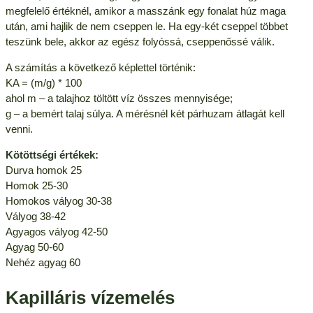
megfelelő értéknél, amikor a masszánk egy fonalat húz maga
után, ami hajlik de nem cseppen le. Ha egy-két cseppel többet
teszünk bele, akkor az egész folyóssá, cseppenőssé válik.
A számítás a következő képlettel történik:
KA = (m/g) * 100
ahol m – a talajhoz töltött víz összes mennyisége;
g – a bemért talaj súlya. A mérésnél két párhuzam átlagát kell
venni.
Kötöttségi értékek:
Durva homok 25
Homok 25-30
Homokos vályog 30-38
Vályog 38-42
Agyagos vályog 42-50
Agyag 50-60
Nehéz agyag 60
Kapilláris vízemelés