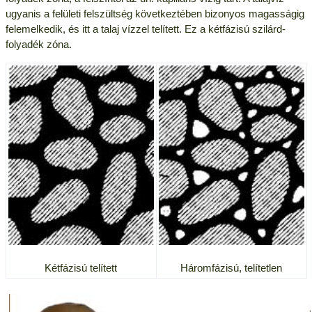
ugyanis a felületi felszültség következtében bizonyos magasságig
felemelkedik, és itt a talaj vízzel telített. Ez a kétfázisú szilárd-
folyadék zóna.
Kétfázisú telített
Háromfázisú, telítetlen