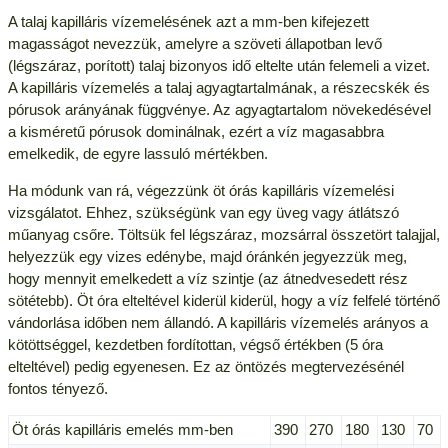
A talaj kapilláris vízemelésének azt a mm-ben kifejezett
magasságot nevezzük, amelyre a szöveti állapotban levő
(légszáraz, porított) talaj bizonyos idő eltelte után felemeli a vizet.
A kapilláris vízemelés a talaj agyagtartalmának, a részecskék és
pórusok arányának függvénye. Az agyagtartalom növekedésével
a kisméretű pórusok dominálnak, ezért a víz magasabbra
emelkedik, de egyre lassuló mértékben.
Ha módunk van rá, végezzünk öt órás kapilláris vízemelési
vizsgálatot. Ehhez, szükségünk van egy üveg vagy átlátszó
műanyag csőre. Töltsük fel légszáraz, mozsárral összetört talajjal,
helyezzük egy vizes edénybe, majd óránkén jegyezzük meg,
hogy mennyit emelkedett a víz szintje (az átnedvesedett rész
sötétebb). Öt óra elteltével kiderül kiderül, hogy a víz felfelé történő
vándorlása időben nem állandó. A kapilláris vízemelés arányos a
kötöttséggel, kezdetben fordítottan, végső értékben (5 óra
elteltével) pedig egyenesen. Ez az öntözés megtervezésénél
fontos tényező.
Öt órás kapilláris emelés mm-ben
390
270
180
130
70