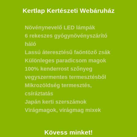
Kertlap Kertészeti Webáruház
Növénynevelő LED lámpák
6 rekeszes gyógynövényszárító
háló
Lassú áteresztésű faöntöző zsák
Különleges paradicsom magok
100% kenderrost szőnyeg
vegyszermentes termesztésből
Mikrozöldség termesztés,
csíráztatás
Japán kerti szerszámok
Virágmagok, virágmag mixek
Kövess minket!