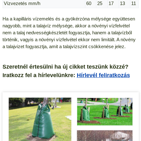
Vízvezetés mm/h
60
25
17
13
11
Ha a kapilláris vízemelés és a gyökérzóna mélysége együttesen
nagyobb, mint a talajvíz mélysége, akkor a növényi vízfelvétel
nem a talaj nedvességkészletét fogyasztja, hanem a talajvízből
történik, vagyis a növényi vízfelvétel ekkor nem limitált. A növény
a talajvizet fogyasztja, amit a talajvízszint csökkenése jelez.
Szeretnél értesülni ha új cikket teszünk közzé?
Iratkozz fel a hírlevelünkre:
Hírlevél feliratkozás