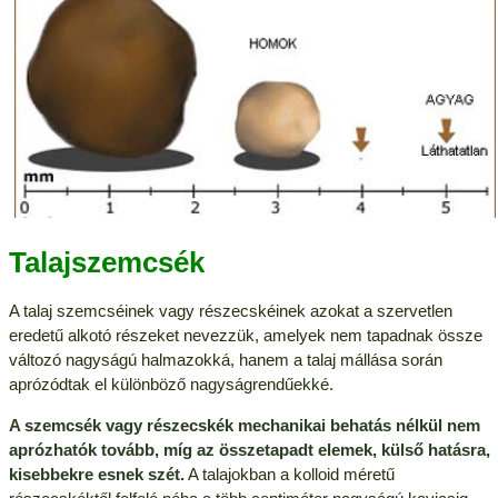
Talajszemcsék
A talaj szemcséinek vagy részecskéinek azokat a szervetlen
eredetű alkotó részeket nevezzük, amelyek nem tapadnak össze
változó nagyságú halmazokká, hanem a talaj mállása során
aprózódtak el különböző nagyságrendűekké.
A szemcsék vagy részecskék mechanikai behatás nélkül nem
aprózhatók tovább, míg az összetapadt elemek, külső hatásra,
kisebbekre esnek szét.
A talajokban a kolloid méretű