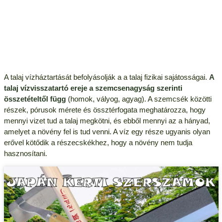
A talaj vízháztartását befolyásolják a a talaj fizikai sajátosságai.
A
talaj vízvisszatartó ereje a szemcsenagyság szerinti
összetételtől függ
(homok, vályog, agyag). A szemcsék közötti
részek, pórusok mérete és össztérfogata meghatározza, hogy
mennyi vizet tud a talaj megkötni, és ebből mennyi az a hányad,
amelyet a növény fel is tud venni. A víz egy része ugyanis olyan
erővel kötődik a részecskékhez, hogy a növény nem tudja
hasznosítani.