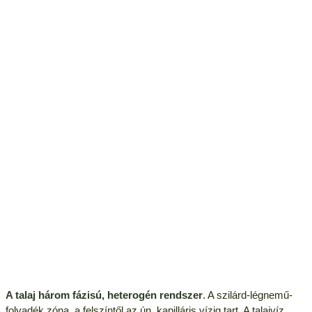
A talaj három fázisú, heterogén rendszer
. A szilárd-légnemű-
folyadék zóna, a felszíntől az ún. kapilláris vízig tart. A talajvíz