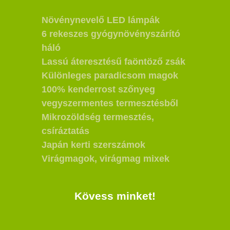
Növénynevelő LED lámpák
6 rekeszes gyógynövényszárító
háló
Lassú áteresztésű faöntöző zsák
Különleges paradicsom magok
100% kenderrost szőnyeg
vegyszermentes termesztésből
Mikrozöldség termesztés,
csíráztatás
Japán kerti szerszámok
Virágmagok, virágmag mixek
Kövess minket!