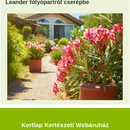
Leander folyópartról cserépbe
Kertlap Kertészeti Webáruház