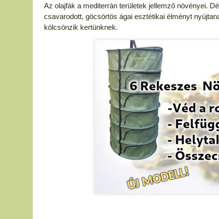
Az olajfák a mediterrán területek jellemző növényei. 
csavarodott, göcsörtös ágai esztétikai élményt nyújtana
kölcsönzik kertünknek.