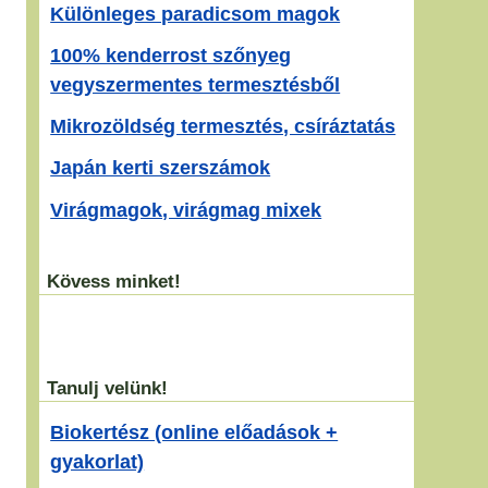
Különleges paradicsom magok
100% kenderrost szőnyeg
vegyszermentes termesztésből
Mikrozöldség termesztés, csíráztatás
Japán kerti szerszámok
Virágmagok, virágmag mixek
Kövess minket!
Tanulj velünk!
Biokertész (online előadások +
gyakorlat)