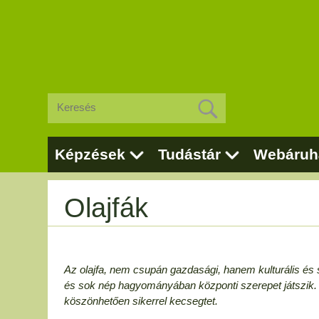
Képzések
Tudástár
Webáruh
Olajfák
Az olajfa, nem csupán gazdasági, hanem kulturális és s
és sok nép hagyományában központi szerepet játszik.
köszönhetően sikerrel kecsegtet.