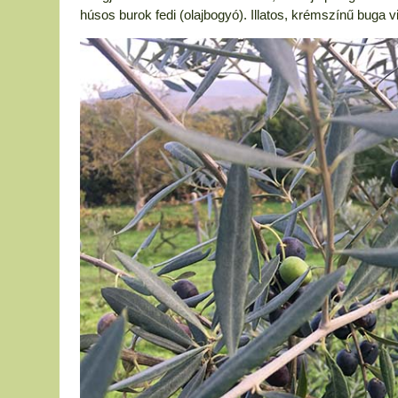
húsos burok fedi (olajbogyó). Illatos, krémszínű buga v