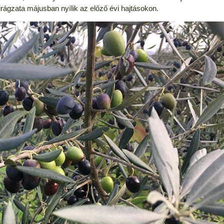
irágzata májusban nyílik az előző évi hajtásokon.