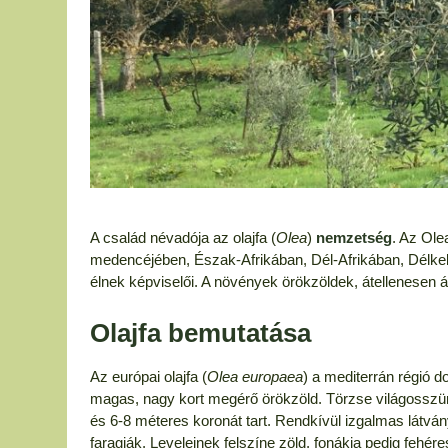
A család névadója az olajfa (
Olea
)
nemzetség
. Az Ole
medencéjében, Észak-Afrikában, Dél-Afrikában, Délkel
élnek képviselői. A növények örökzöldek, átellenesen á
Olajfa
bemutatása
Az európai olajfa (
Olea europaea
) a mediterrán régió 
magas, nagy kort megérő örökzöld. Törzse világosszürk
és 6-8 méteres koronát tart. Rendkívül izgalmas látván
faragják. Leveleinek felszíne zöld, fonákja pedig fehé