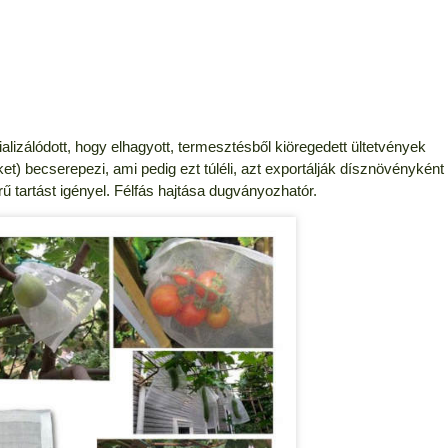
lizálódott, hogy elhagyott, termesztésből kiöregedett ültetvények
ket) becserepezi, ami pedig ezt túléli, azt exportálják dísznövényként
 tartást igényel. Félfás hajtása dugványozhatór.