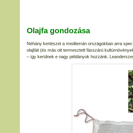
Olajfa gondozása
Néhány kertészet a mediterrán országokban arra specia
olajfáit (és más ott termesztett fásszárú kultúrnövénye
– így kerülnek e nagy példányok hozzánk. Leanderszerű