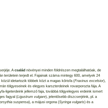
serjéje. A
család
növényei minden földrészen megtalálhatóak, de
n területein terjedt el. Fajainak száma mintegy 600, amelyek 24
özül idetartozik többek közt a magas kőrisfa (
Fraxinus excelsior
),
rán tölgyeseinek és elegyes karszterdeinek rovarporozta fája. A
fa-ligeterdeink jellemző faja, továbbá tölgyelegyes erdeink ismert
es fagyal (
Ligustrum vulgare
), jelentősebb díszcserjéink, pl. a
orsythia suspensa
), a májusi orgona (
Syringa vulgaris
) és a