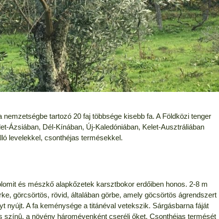
a nemzetségbe tartozó 20 faj többsége kisebb fa. A Földközi tenger
et-Ázsiában, Dél-Kínában, Új-Kaledóniában, Kelet-Ausztráliában
lló levelekkel, csonthéjas termésekkel.
dolomit és mészkő alapkőzetek karsztbokor erdőiben honos. 2-8 m
e, görcsörtös, rövid, általában görbe, amely göcsörtös ágrendszert
yt nyújt. A fa keménysége a titánéval vetekszik. Sárgásbarna fáját
res színû, a növény háromévenként cseréli őket. Csonthéjas termését