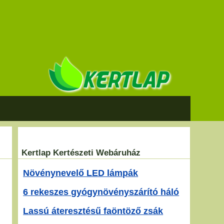
Kertlap Kertészeti Webáruház
Növénynevelő LED lámpák
6 rekeszes gyógynövényszárító háló
Lassú áteresztésű faöntöző zsák