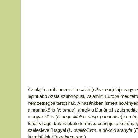
Az olajfa a róla nevezett család (
Oleaceae
) fája vagy c
leginkább Ázsia szubtrópusi, valamint Európa mediterrá
nemzetségbe tartoznak. A hazánkban ismert növények k
a mannakőris (
F. ornus
), amely a Dunántúl szubmediter
magyar kőris (
F. angustifolia subsp. pannonica
) kemény
fehér virágú, kékesfekete termésű cserjéje, a közönség
széleslevelű fagyal (
L. ovalifolium
), a bókoló aranyfa (
F
jázminfajok (
Jasminum spp.
).