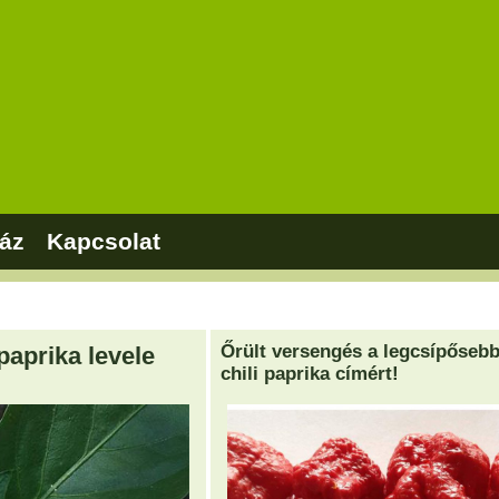
áz
Kapcsolat
Őrült versengés a legcsípőseb
paprika levele
chili paprika címért!