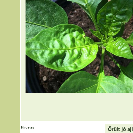
Hirdetes
Őrült jó aj