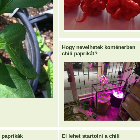
Hogy nevelhetek konténerben
chili paprikát?
i paprikák
El lehet startolni a chili