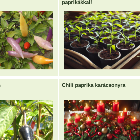
paprikákkal!
n
Chili paprika karácsonyra