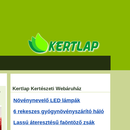
Kertlap Kertészeti Webáruház
b
Növénynevelő LED lámpák
6 rekeszes gyógynövényszárító háló
Lassú áteresztésű faöntöző zsák