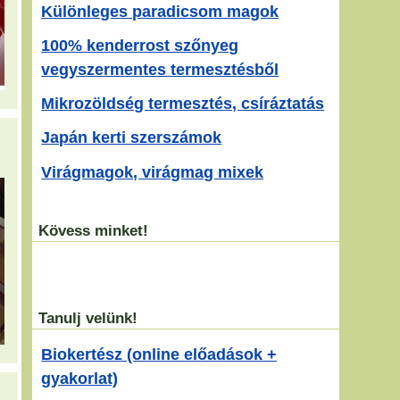
Különleges paradicsom magok
100% kenderrost szőnyeg
vegyszermentes termesztésből
Mikrozöldség termesztés, csíráztatás
Japán kerti szerszámok
Virágmagok, virágmag mixek
Kövess minket!
Tanulj velünk!
Biokertész (online előadások +
gyakorlat)