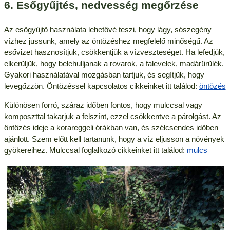
6. Esőgyűjtés, nedvesség megőrzése
Az esőgyűjtő használata lehetővé teszi, hogy lágy, sószegény
vízhez jussunk, amely az öntözéshez megfelelő minőségű. Az
esővizet hasznosítjuk, csökkentjük a vízveszteséget. Ha lefedjük,
elkerüljük, hogy belehulljanak a rovarok, a falevelek, madárürülék.
Gyakori használatával mozgásban tartjuk, és segítjük, hogy
levegőzzön. Öntözéssel kapcsolatos cikkeinket itt találod:
öntözés
Különösen forró, száraz időben fontos, hogy mulccsal vagy
komposzttal takarjuk a felszínt, ezzel csökkentve a párolgást. Az
öntözés ideje a korareggeli órákban van, és szélcsendes időben
ajánlott. Szem előtt kell tartanunk, hogy a víz eljusson a növények
gyökereihez. Mulccsal foglalkozó cikkeinket itt találod:
mulcs