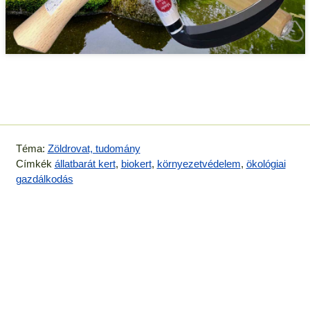
Téma:
Zöldrovat, tudomány
Címkék
állatbarát kert
,
biokert
,
környezetvédelem
,
ökológiai
gazdálkodás