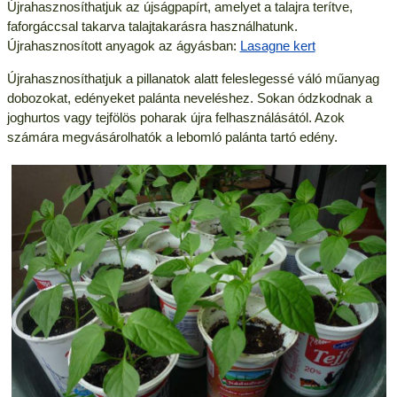
Újrahasznosíthatjuk az újságpapírt, amelyet a talajra terítve,
faforgáccsal takarva talajtakarásra használhatunk.
Újrahasznosított anyagok az ágyásban:
Lasagne kert
Újrahasznosíthatjuk a pillanatok alatt feleslegessé váló műanyag
dobozokat, edényeket palánta neveléshez. Sokan ódzkodnak a
joghurtos vagy tejfölös poharak újra felhasználásától. Azok
számára megvásárolhatók a lebomló palánta tartó edény.