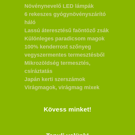
Növénynevelő LED lámpák
6 rekeszes gyógynövényszárító
háló
Lassú áteresztésű faöntöző zsák
Különleges paradicsom magok
100% kenderrost szőnyeg
vegyszermentes termesztésből
Mikrozöldség termesztés,
csíráztatás
Japán kerti szerszámok
Virágmagok, virágmag mixek
Kövess minket!