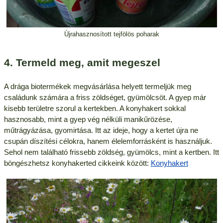
Újrahasznosított tejfölös poharak
4. Termeld meg, amit megeszel
A drága biotermékek megvásárlása helyett termeljük meg
családunk számára a friss zöldséget, gyümölcsöt. A gyep már
kisebb területre szorul a kertekben. A konyhakert sokkal
hasznosabb, mint a gyep vég nélküli manikűrözése,
műtrágyázása, gyomirtása. Itt az ideje, hogy a kertet újra ne
csupán díszítési célokra, hanem élelemforrásként is használjuk.
Sehol nem található frissebb zöldség, gyümölcs, mint a kertben. Itt
böngészhetsz konyhakerted cikkeink között:
Konyhakert