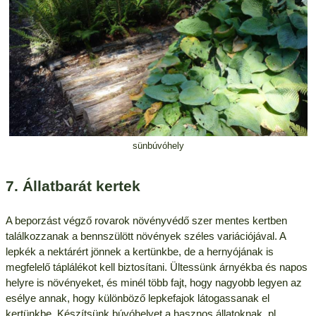
sünbúvóhely
7. Állatbarát kertek
A beporzást végző rovarok növényvédő szer mentes kertben
találkozzanak a bennszülött növények széles variációjával. A
lepkék a nektárért jönnek a kertünkbe, de a hernyójának is
megfelelő táplálékot kell biztosítani. Ültessünk árnyékba és napos
helyre is növényeket, és minél több fajt, hogy nagyobb legyen az
esélye annak, hogy különböző lepkefajok látogassanak el
kertünkbe. Készítsünk búvóhelyet a hasznos állatoknak, pl.