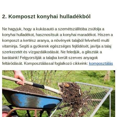
2. Komposzt konyhai hulladékból
Ne hagyjuk, hogy a kukásautó a szemétszállítóba zsúfolja a
konyhai hulladékot, hasznosítsuk a konyhai maradékot. Hiszen a
komposzt a kertész aranya, a növények talajból felvehető multi
vitaminja. Segíti a gyökerek egészséges fejlődését, javítja a talaj
szerkezetét és vízgazdálkodását. Ne feledjük, a giliszták a
barátaink! Felgyorsítják a talajba került szerves anyagok
feltáródását. Komposztálással foglalkozó cikkeink:
komposztálás