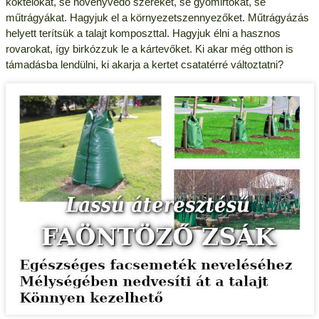
koktélokat, se növényvédő szereket, se gyomirtókat, se
műtrágyákat. Hagyjuk el a környezetszennyezőket. Műtrágyázás
helyett terítsük a talajt komposzttal. Hagyjuk élni a hasznos
rovarokat, így birkózzuk le a kártevőket. Ki akar még otthon is
támadásba lendülni, ki akarja a kertet csatatérré változtatni?