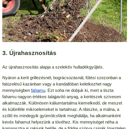
3. Újrahasznosítás
Az újrahasznosítás alapja a szelektív hulladékgyűjtés.
Nyáron a kerti grillezésnél, bográcsozásnál, fűtési szezonban a
fatüzelésű kazánban vagy a kandallóban keletkezhet nagy
mennyiségben
fahamu
. Ezt soha ne dobjuk ki, mert a tiszta
fahamu nagyon értékes talajjavító anyag, a kertészek szívesen
alkalmazzák. Különösen káliumtartalma kiemelkedő, de meszet
és különféle mikroelemeket is tartalmaz. A ribiszke, a málna, a
szőlő és mindegyik gyümölcsfánk meghálálja, ha alkalmanként
kevés fahamut helyezünk a tövéhez. Kis mennyiséget néha a
komposztra is rakjunk belőle, de a földre szórva csigák (meztelen