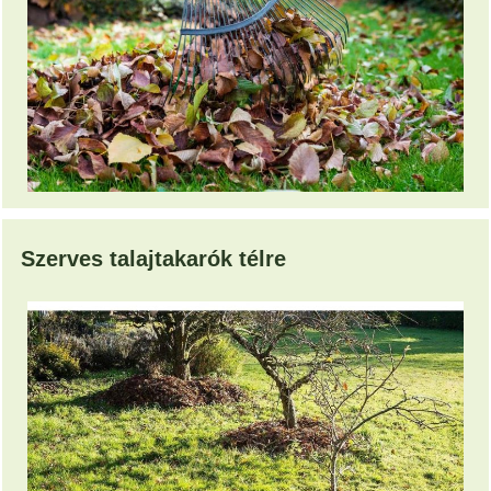
Szerves talajtakarók télre