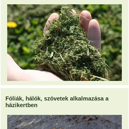
Fóliák, hálók, szövetek alkalmazása a
házikertben