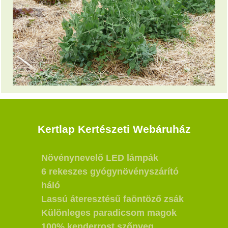
Kertlap Kertészeti Webáruház
Növénynevelő LED lámpák
6 rekeszes gyógynövényszárító
háló
Lassú áteresztésű faöntöző zsák
Különleges paradicsom magok
100% kenderrost szőnyeg