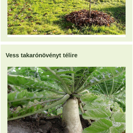
Vess takarónövényt télire