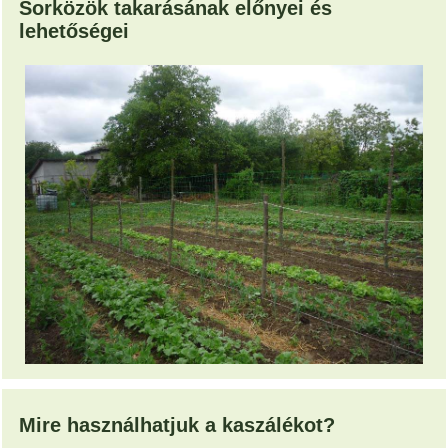
Sorközök takarásának előnyei és
lehetőségei
Mire használhatjuk a kaszálékot?