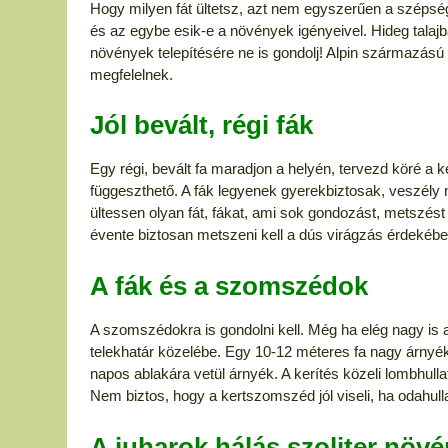
Hogy milyen fát ültetsz, azt nem egyszerűen a szépsé
és az egybe esik-e a növények igényeivel. Hideg talajb
növények telepítésére ne is gondolj! Alpin származású
megfelelnek.
Jól bevált, régi fák
Egy régi, bevált fa maradjon a helyén, tervezd köré a k
függeszthető. A fák legyenek gyerekbiztosak, veszély n
ültessen olyan fát, fákat, ami sok gondozást, metszést 
évente biztosan metszeni kell a dús virágzás érdekébe
A fák és a szomszédok
A szomszédokra is gondolni kell. Még ha elég nagy is 
telekhatár közelébe. Egy 10-12 méteres fa nagy árnyé
napos ablakára vetül árnyék. A kerítés közeli lombhulla
Nem biztos, hogy a kertszomszéd jól viseli, ha odahull
A juharok hálás szoliter növ