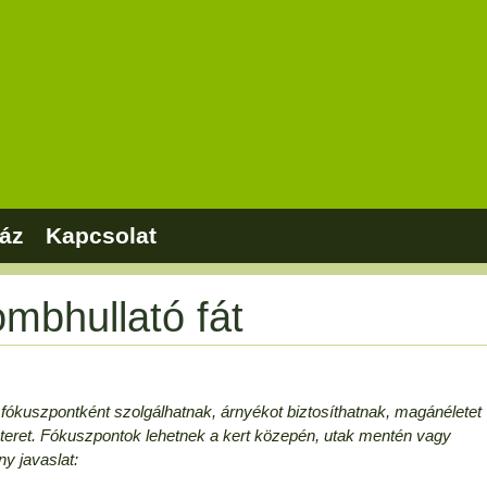
áz
Kapcsolat
ombhullató fát
 fókuszpontként szolgálhatnak, árnyékot biztosíthatnak, magánéletet
i teret. Fókuszpontok lehetnek a kert közepén, utak mentén vagy
ny javaslat: