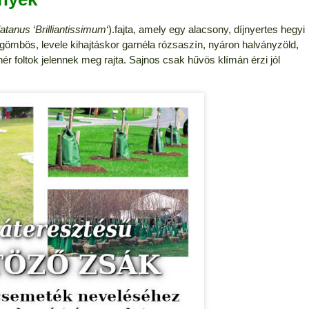
latanus
‘
Brilliantissimum
‘).fajta, amely egy alacsony, díjnyertes hegyi
gömbös, levele kihajtáskor garnéla rózsaszín, nyáron halványzöld,
ér foltok jelennek meg rajta. Sajnos csak hűvös klímán érzi jól