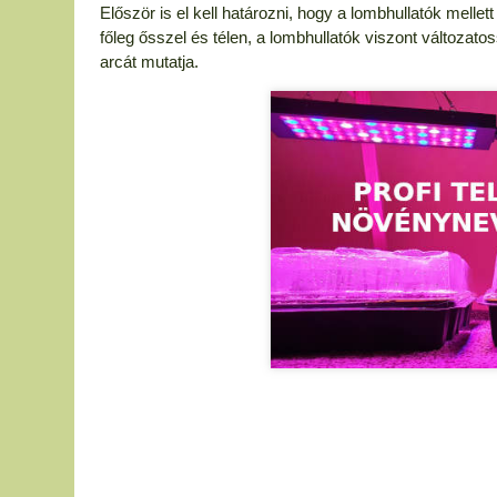
Először is el kell határozni, hogy a lombhullatók mellet
főleg ősszel és télen, a lombhullatók viszont változa
arcát mutatja.