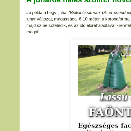
Jó példa a hegyi juhar ‘
Brilliantissimum’
(
Acer pseudop
juhar változat, magassága 6-10 méter, a koronaforma 
majd színe sötétedik, és az idő előrehaladtával krémfeh
magát!