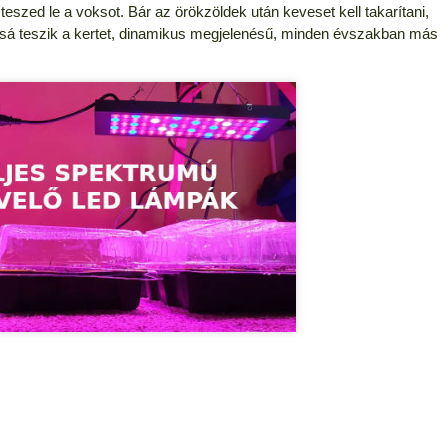
t teszed le a voksot. Bár az örökzöldek után keveset kell takarítani,
tossá teszik a kertet, dinamikus megjelenésű, minden évszakban más