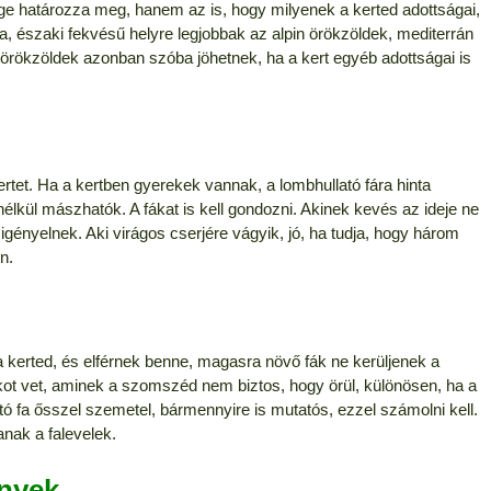
ge határozza meg, hanem az is, hogy milyenek a kerted adottságai,
a, északi fekvésű helyre legjobbak az alpin örökzöldek, mediterrán
 örökzöldek azonban szóba jöhetnek, ha a kert egyéb adottságai is
ertet. Ha a kertben gyerekek vannak, a lombhullató fára hinta
élkül mászhatók. A fákat is kell gondozni. Akinek kevés az ideje ne
igényelnek. Aki virágos cserjére vágyik, jó, ha tudja, hogy három
n.
a kerted, és elférnek benne, magasra növő fák ne kerüljenek a
kot vet, aminek a szomszéd nem biztos, hogy örül, különösen, ha a
tó fa ősszel szemetel, bármennyire is mutatós, ezzel számolni kell.
anak a falevelek.
ények