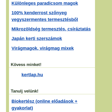
Különleges paradicsom magok
100% kenderrost szőnyeg
vegyszermentes termesztésből
Mikrozöldség termesztés, csíráztatás
Japán kerti szerszámok
Virágmagok, virágmag mixek
Kövess minket!
kertlap.hu
Tanulj velünk!
Biokertész (online előadások +
gyakorlat)