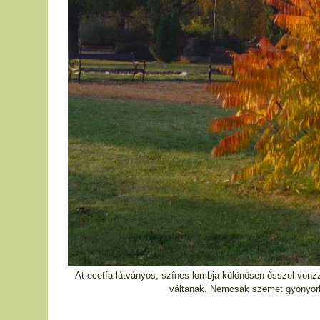
At ecetfa látványos, színes lombja különösen ősszel vonzza
váltanak. Nemcsak szemet gyönyörkö