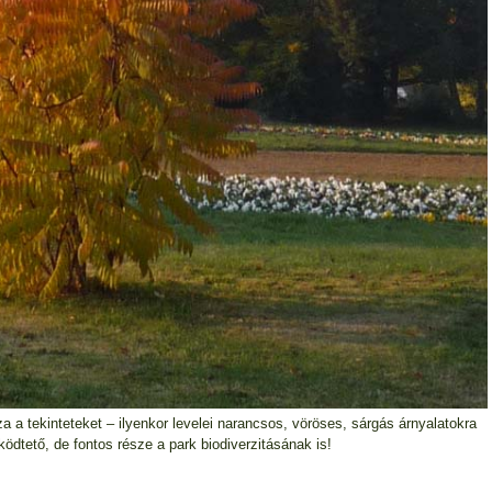
 a tekinteteket – ilyenkor levelei narancsos, vöröses, sárgás árnyalatokra
dtető, de fontos része a park biodiverzitásának is!