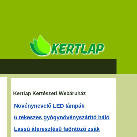
Kertlap Kertészeti Webáruház
Növénynevelő LED lámpák
6 rekeszes gyógynövényszárító háló
Lassú áteresztésű faöntöző zsák