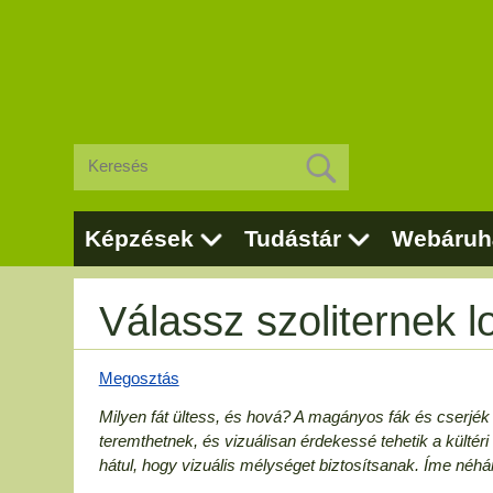
Képzések
Tudástár
Webáruh
Válassz szoliternek l
Megosztás
Milyen fát ültess, és hová? A magányos fák és cserjék
teremthetnek, és vizuálisan érdekessé tehetik a kültér
hátul, hogy vizuális mélységet biztosítsanak. Íme néhá