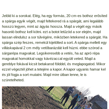
Jelöld ki a sorokat. Elég, ha egy formás, 20 cm-es bothoz erősíted
a spárga egyik végét, majd feltekered rá a spárgát, ami legalább
hosszú legyen, mint az ágyás hossza. Majd a végét egy másik
hasonló bothoz kell kötni. ezt a botot letűzöd a sor elején, majd
lassan elindulsz a sor túlvégére, miközben letekered a spárgát. Ha
spárga szép feszes, remekül kijelölted a sort. A spárga mellett egy
villáskapával 2 cm mély vetőbarázdát kell húzni. ebbe szórod a
sárgarépa magvakat. Legsikeresebb a vetés, ha az apró répa
magvakat homokkal vagy kávézaccal együtt veted. Majd a
gereblye fokával kicsit betakarod földdel, és meglapogatod. Mikor
ezzel végeztél jöhet a tetejére a kapor. A kapor ugyanis hamar kel
és jól fogja a sort mutatni. Majd mire útban lenne, le is
szüretelheted.