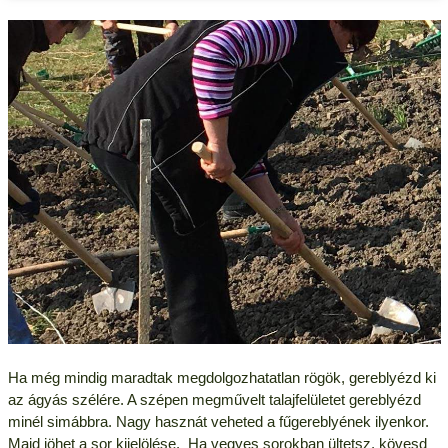
Ha még mindig maradtak megdolgozhatatlan rögök, gereblyézd ki
az ágyás szélére. A szépen megművelt talajfelületet gereblyézd
minél simábbra. Nagy hasznát veheted a fűgereblyének ilyenkor.
Majd jöhet a sor kijelölése. Ha vegyes sorokban ültetsz, kövesd