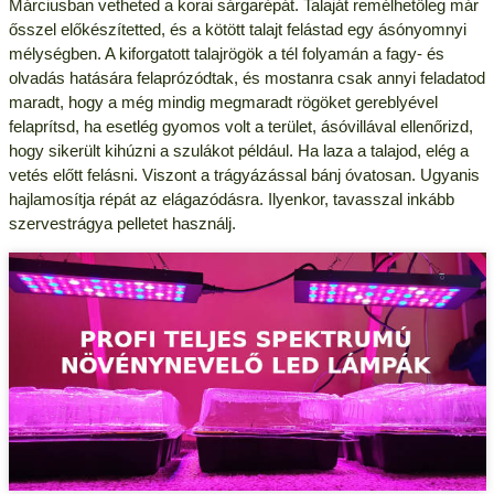
Márciusban vetheted a korai sárgarépát. Talaját remélhetőleg már
ősszel előkészítetted, és a kötött talajt felástad egy ásónyomnyi
mélységben. A kiforgatott talajrögök a tél folyamán a fagy- és
olvadás hatására felaprózódtak, és mostanra csak annyi feladatod
maradt, hogy a még mindig megmaradt rögöket gereblyével
felaprítsd, ha esetlég gyomos volt a terület, ásóvillával ellenőrizd,
hogy sikerült kihúzni a szulákot például. Ha laza a talajod, elég a
vetés előtt felásni. Viszont a trágyázással bánj óvatosan. Ugyanis
hajlamosítja répát az elágazódásra. Ilyenkor, tavasszal inkább
szervestrágya pelletet használj.