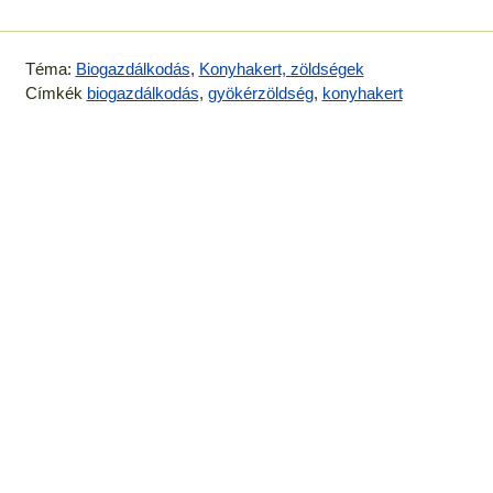
Téma:
Biogazdálkodás
,
Konyhakert, zöldségek
Címkék
biogazdálkodás
,
gyökérzöldség
,
konyhakert