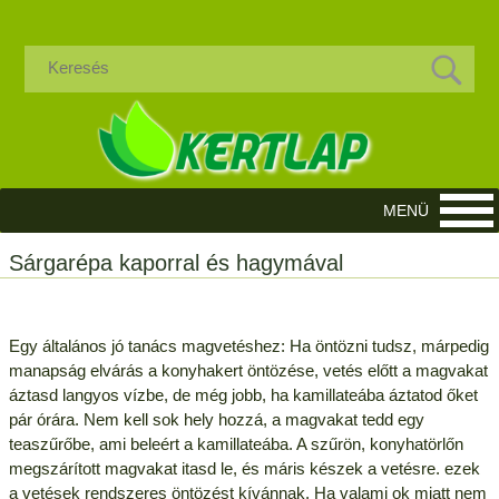
Sárgarépa kaporral és hagymával
Egy általános jó tanács magvetéshez: Ha öntözni tudsz, márpedig
manapság elvárás a konyhakert öntözése, vetés előtt a magvakat
áztasd langyos vízbe, de még jobb, ha kamillateába áztatod őket
pár órára. Nem kell sok hely hozzá, a magvakat tedd egy
teaszűrőbe, ami beleért a kamillateába. A szűrön, konyhatörlőn
megszárított magvakat itasd le, és máris készek a vetésre. ezek
a vetések rendszeres öntözést kívánnak. Ha valami ok miatt nem