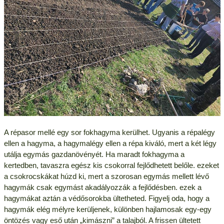
A répasor mellé egy sor fokhagyma kerülhet. Ugyanis a répalégy
ellen a hagyma, a hagymalégy ellen a répa kiváló, mert a két légy
utálja egymás gazdanövényét. Ha maradt fokhagyma a
kertedben, tavaszra egész kis csokorral fejlődhetett belőle. ezeket
a csokrocskákat húzd ki, mert a szorosan egymás mellett lévő
hagymák csak egymást akadályozzák a fejlődésben. ezek a
hagymákat aztán a védősorokba ültetheted. Figyelj oda, hogy a
hagymák elég mélyre kerüljenek, különben hajlamosak egy-egy
öntözés vagy eső után „kimászni” a talajból. A frissen ültetett