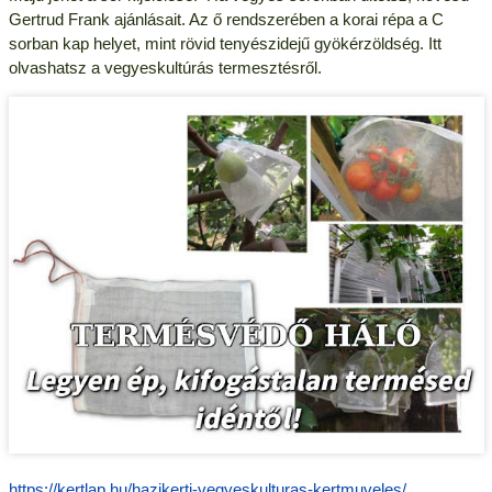
Gertrud Frank ajánlásait. Az ő rendszerében a korai répa a C
sorban kap helyet, mint rövid tenyészidejű gyökérzöldség. Itt
olvashatsz a vegyeskultúrás termesztésről.
https://kertlap.hu/hazikerti-vegyeskulturas-kertmuveles/