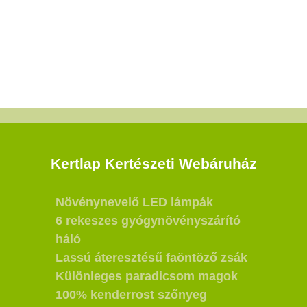
Kertlap Kertészeti Webáruház
Növénynevelő LED lámpák
6 rekeszes gyógynövényszárító
háló
Lassú áteresztésű faöntöző zsák
Különleges paradicsom magok
100% kenderrost szőnyeg