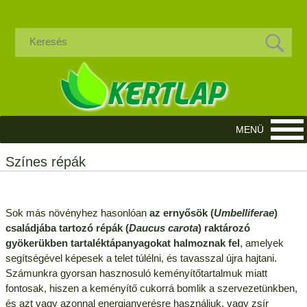
Színes répák
Sok más növényhez hasonlóan
az ernyősök (
Umbelliferae
)
családjába tartozó répák (
Daucus carota
) raktározó
gyökerükben tartaléktápanyagokat halmoznak fel
, amelyek
segítségével képesek a telet túlélni, és tavasszal újra hajtani.
Számunkra gyorsan hasznosuló keményítőtartalmuk miatt
fontosak, hiszen a keményítő cukorrá bomlik a szervezetünkben,
és azt vagy azonnal energianyerésre használjuk, vagy zsír