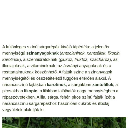
A különleges színű sárgarépák kiváló tápértéke a jelentős
mennyiségű
színanyagoknak
(
antocianinok, xantofillok, likopin,
karotinok
), a szénhidrátoknak (
glükóz, fruktóz, szacharóz
), az
illóolajoknak, a vitaminoknak, az ásványi anyagoknak és a
rosttartalmuknak köszönhető. A fajták színe a színanyagok
mennyiségétől és összetételétől függően eltérően alakul. A
narancsszínű fajtákban
karotinok
, a sárgákban
xantofillok
, a
pirosakban
likopin
, a lilákban találhatók nagy mennyiségben a
répaszövetekben. A lila, sárga, fehér, piros színű fajták ízét a
narancsszínű sárgarépákhoz hasonlóan cukrok és illóolaj
vegyületek alakítják ki.