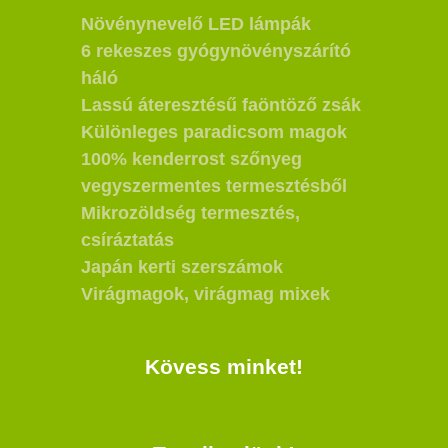
Növénynevelő LED lámpák
6 rekeszes gyógynövényszárító
háló
Lassú áteresztésű faöntöző zsák
Különleges paradicsom magok
100% kenderrost szőnyeg
vegyszermentes termesztésből
Mikrozöldség termesztés,
csíráztatás
Japán kerti szerszámok
Virágmagok, virágmag mixek
Kövess minket!