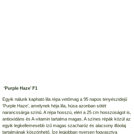
‘Purple Haze’ F1
Egyik nálunk kapható lila répa vetőmag a 95 napos tenyészidejű
‘Purple Haze’, amelynek héja lila, húsa azonban sötét
narancssárga színű. A répa hosszú, eléri a 25 cm hosszúságot is,
antioxidáns és A-vitamin tartalma magas. A színes répák közül az
egyik legkellemesebb ízű magas szacharóz és alacsony illóolaj
tartalmának köszönhető. Íze legjobban nyersen fogyasztva