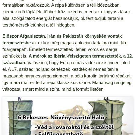
formájában raktározzuk. A répa különösen a téli időszakban
kiemelkedő táplálék, többek közt azért is, mert az elfogyasztásuk
által szolgáltatott energiát hasznosítjuk, pl. fent tudjuk tartani a
testhőmérsékletünket a téli hidegben.
Először Afganisztán, Irán és Pakisztán környékén vonták
termesztésbe
az ekkor még magas antocián tartalma miatt lila
“sárgarépát”. Emellett termesztettek fehér, vörös és sárga
színűeket is.
A mórok az Ibériai-félszigeten termesztették, a 12.
században.
Valószínű, hogy Európa más vidékeire is innen jutott
el. A 17. századi holland kertészek kezdték el nemesíteni a
magasabb narancssárga pigment, a béta karotin tartalmú répákat,
így mára már ez lett a répa klasszikus színe. Manapság rengeteg
változata ismert mind a színt, mind a formát illetően.