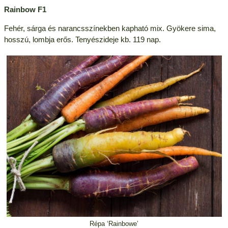
Rainbow F1
Fehér, sárga és narancsszínekben kapható mix. Gyökere sima,
hosszú, lombja erős. Tenyészideje kb. 119 nap.
Répa ‘Rainbowe’