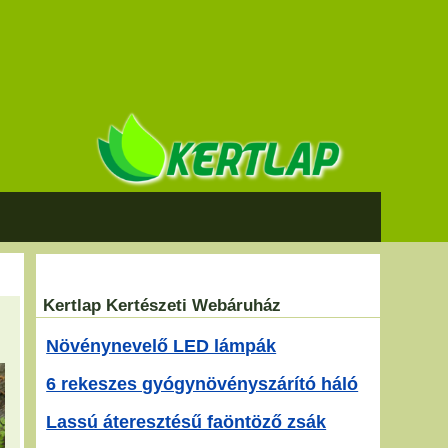
Kertlap Kertészeti Webáruház
Növénynevelő LED lámpák
6 rekeszes gyógynövényszárító háló
Lassú áteresztésű faöntöző zsák