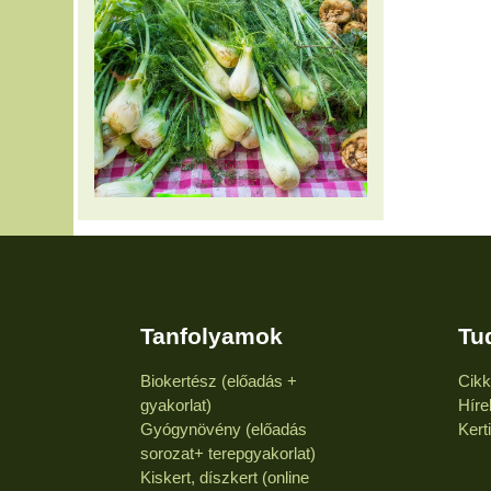
Tanfolyamok
Tu
Biokertész (előadás +
Cik
gyakorlat)
Híre
Gyógynövény (előadás
Kert
sorozat+ terepgyakorlat)
Kiskert, díszkert (online