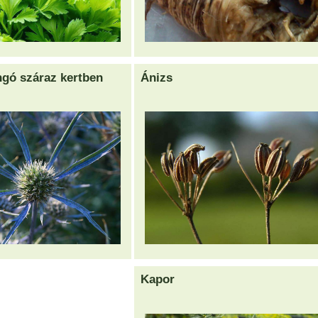
ngó száraz kertben
Ánizs
Kapor