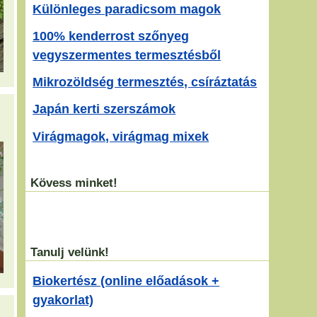
Különleges paradicsom magok
100% kenderrost szőnyeg
vegyszermentes termesztésből
Mikrozöldség termesztés, csíráztatás
Japán kerti szerszámok
Virágmagok, virágmag mixek
Kövess minket!
Tanulj velünk!
Biokertész (online előadások +
gyakorlat)