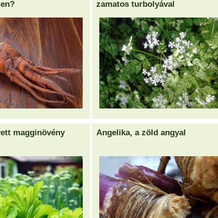
ien?
zamatos turbolyával
yett magginövény
Angelika, a zöld angyal