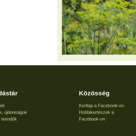
dástár
Közösség
kek
Kertlap a Facebook-on
k, újdonságok
Hobbikertészek a
i teendők
Facebook-on