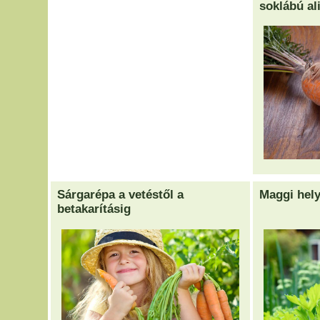
soklábú al
Sárgarépa a vetéstől a
Maggi hel
betakarításig