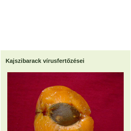
Kajszibarack vírusfertőzései