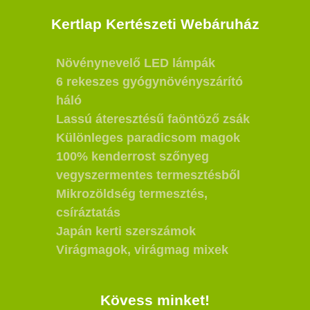
Kertlap Kertészeti Webáruház
Növénynevelő LED lámpák
6 rekeszes gyógynövényszárító
háló
Lassú áteresztésű faöntöző zsák
Különleges paradicsom magok
100% kenderrost szőnyeg
vegyszermentes termesztésből
Mikrozöldség termesztés,
csíráztatás
Japán kerti szerszámok
Virágmagok, virágmag mixek
Kövess minket!