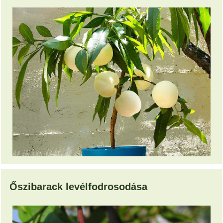
Őszibarack levélfodrosodása