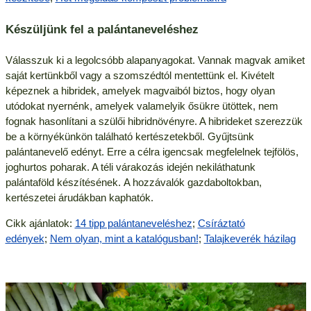
Készüljünk fel a palántaneveléshez
Válasszuk ki a legolcsóbb alapanyagokat. Vannak magvak amiket
saját kertünkből vagy a szomszédtól mentettünk el. Kivételt
képeznek a hibridek, amelyek magvaiból biztos, hogy olyan
utódokat nyernénk, amelyek valamelyik ősükre ütöttek, nem
fognak hasonlítani a szülői hibridnövényre. A hibrideket szerezzük
be a környékünkön található kertészetekből. Gyűjtsünk
palántanevelő edényt. Erre a célra igencsak megfelelnek tejfölös,
joghurtos poharak. A téli várakozás idején nekiláthatunk
palántaföld készítésének. A hozzávalók gazdaboltokban,
kertészetei árudákban kaphatók.
Cikk ajánlatok:
14 tipp palántaneveléshez
;
Csíráztató
edények
;
Nem olyan, mint a katalógusban!
;
Talajkeverék házilag