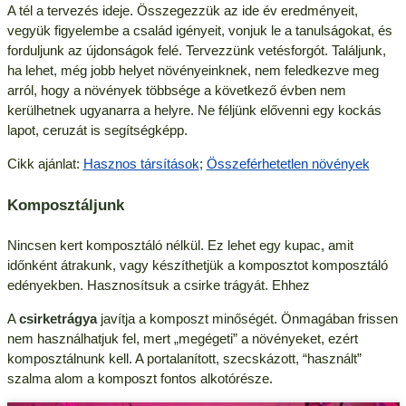
A tél a tervezés ideje. Összegezzük az ide év eredményeit,
vegyük figyelembe a család igényeit, vonjuk le a tanulságokat, és
forduljunk az újdonságok felé. Tervezzünk vetésforgót. Találjunk,
ha lehet, még jobb helyet növényeinknek, nem feledkezve meg
arról, hogy a növények többsége a következő évben nem
kerülhetnek ugyanarra a helyre. Ne féljünk elővenni egy kockás
lapot, ceruzát is segítségképp.
Cikk ajánlat:
Hasznos társítások
;
Összeférhetetlen növények
Komposztáljunk
Nincsen kert komposztáló nélkül. Ez lehet egy kupac, amit
időnként átrakunk, vagy készíthetjük a komposztot komposztáló
edényekben. Hasznosítsuk a csirke trágyát. Ehhez
A
csirketrágya
javítja a komposzt minőségét. Önmagában frissen
nem használhatjuk fel, mert „megégeti” a növényeket, ezért
komposztálnunk kell. A portalanított, szecskázott, “használt”
szalma alom a komposzt fontos alkotórésze.