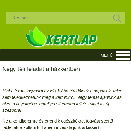
Négy téli feladat a házkertben
Hiába fordul fagyosra az idő, hiába rövidülnek a nappalok, télen
sem feledkezhetünk meg a kertünkről. Négy témát ajánlunk az
olvasó figyelmébe, amellyel sikeresen felkészülhet az új
szezonra!
Ne a konditeremre és étrend kiegészítőkre, fogyást segítő
tablettákra költsünk, hanem invesztáljunk
a kiskerti