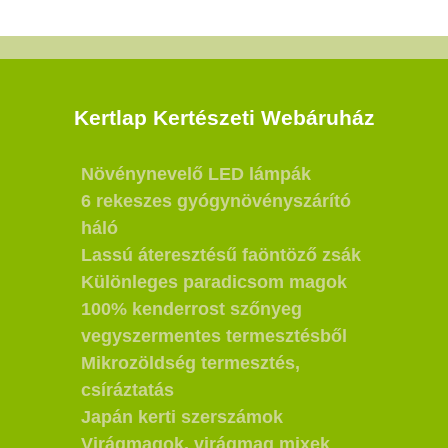
Kertlap Kertészeti Webáruház
Növénynevelő LED lámpák
6 rekeszes gyógynövényszárító
háló
Lassú áteresztésű faöntöző zsák
Különleges paradicsom magok
100% kenderrost szőnyeg
vegyszermentes termesztésből
Mikrozöldség termesztés,
csíráztatás
Japán kerti szerszámok
Virágmagok, virágmag mixek