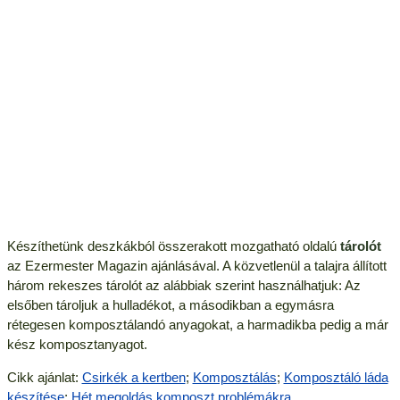
Készíthetünk deszkákból összerakott mozgatható oldalú
tárolót
az Ezermester Magazin ajánlásával. A közvetlenül a talajra állított
három rekeszes tárolót az alábbiak szerint használhatjuk: Az
elsőben tároljuk a hulladékot, a másodikban a egymásra
rétegesen komposztálandó anyagokat, a harmadikba pedig a már
kész komposztanyagot.
Cikk ajánlat:
Csirkék a kertben
;
Komposztálás
;
Komposztáló láda
készítése
;
Hét megoldás komposzt problémákra