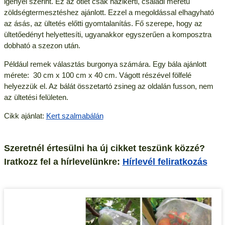
igényei szerint. Ez az ötlet csak házikerti, családi méretű
zöldségtermesztéshez ajánlott. Ezzel a megoldással elhagyható
az ásás, az ültetés előtti gyomtalanítás. Fő szerepe, hogy az
ültetőedényt helyettesíti, ugyanakkor egyszerűen a komposztra
dobható a szezon után.
Például remek választás burgonya számára. Egy bála ajánlott
mérete: 30 cm x 100 cm x 40 cm. Vágott részével fölfelé
helyezzük el. Az bálát összetartó zsineg az oldalán fusson, nem
az ültetési felületen.
Cikk ajánlat:
Kert szalmabálán
Szeretnél értesülni ha új cikket teszünk közzé?
Iratkozz fel a hírlevelünkre:
Hírlevél feliratkozás