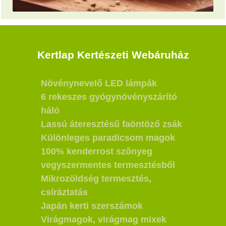
Kertlap Kertészeti Webáruház
Növénynevelő LED lámpák
6 rekeszes gyógynövényszárító
háló
Lassú áteresztésű faöntöző zsák
Különleges paradicsom magok
100% kenderrost szőnyeg
vegyszermentes termesztésből
Mikrozöldség termesztés,
csíráztatás
Japán kerti szerszámok
Virágmagok, virágmag mixek