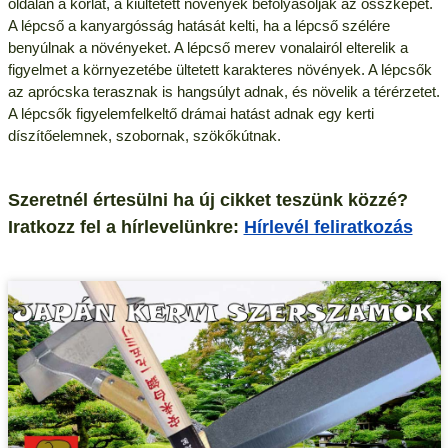
oldalán a korlát, a kiültetett növények befolyásolják az összképet.
A lépcső a kanyargósság hatását kelti, ha a lépcső szélére
benyúlnak a növényeket. A lépcső merev vonalairól elterelik a
figyelmet a környezetébe ültetett karakteres növények. A lépcsők
az aprócska terasznak is hangsúlyt adnak, és növelik a térérzetet.
A lépcsők figyelemfelkeltő drámai hatást adnak egy kerti
díszítőelemnek, szobornak, szökőkútnak.
Szeretnél értesülni ha új cikket teszünk közzé?
Iratkozz fel a hírlevelünkre:
Hírlevél feliratkozás