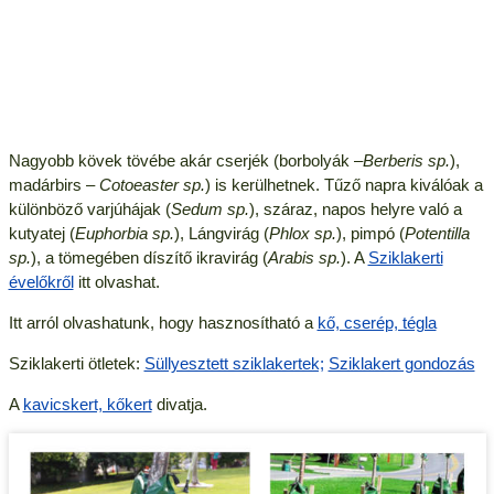
Nagyobb kövek tövébe akár cserjék (borbolyák –
Berberis sp.
),
madárbirs –
Cotoeaster sp.
) is kerülhetnek. Tűző napra kiválóak a
különböző varjúhájak (
Sedum sp.
), száraz, napos helyre való a
kutyatej (
Euphorbia sp.
), Lángvirág (
Phlox sp.
), pimpó (
Potentilla
sp.
), a tömegében díszítő ikravirág (
Arabis sp.
). A
Sziklakerti
évelőkről
itt olvashat.
Itt arról olvashatunk, hogy hasznosítható a
kő, cserép, tégla
Sziklakerti ötletek:
Süllyesztett sziklakertek;
Sziklakert gondozás
A
kavicskert, kőkert
divatja.