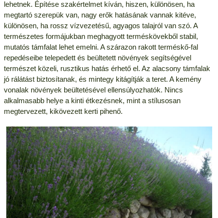
lehetnek. Építése szakértelmet kíván, hiszen, különösen, ha
megtartó szerepük van, nagy erők hatásának vannak kitéve,
különösen, ha rossz vízvezetésű, agyagos talajról van szó. A
természetes formájukban meghagyott terméskövekből stabil,
mutatós támfalat lehet emelni. A szárazon rakott terméskő-fal
repedéseibe telepedett és beültetett növények segítségével
természet közeli, rusztikus hatás érhető el. Az alacsony támfalak
jó rálátást biztosítanak, és mintegy kitágítják a teret. A kemény
vonalak növények beültetésével ellensúlyozhatók. Nincs
alkalmasabb helye a kinti étkezésnek, mint a stílusosan
megtervezett, kikövezett kerti pihenő.