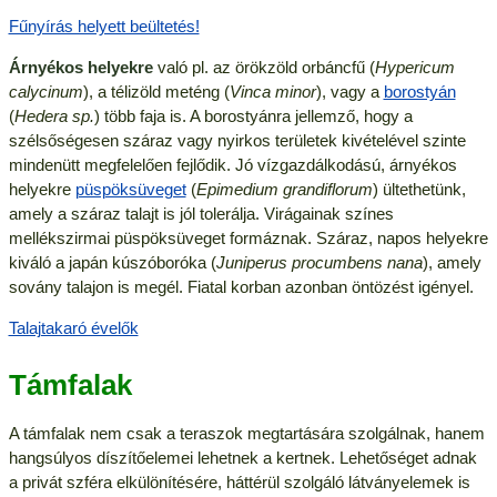
Fűnyírás helyett beültetés!
Árnyékos helyekre
való pl. az örökzöld orbáncfű (
Hypericum
calycinum
), a télizöld meténg (
Vinca minor
), vagy a
borostyán
(
Hedera sp.
) több faja is. A borostyánra jellemző, hogy a
szélsőségesen száraz vagy nyirkos területek kivételével szinte
mindenütt megfelelően fejlődik. Jó vízgazdálkodású, árnyékos
helyekre
püspöksüveget
(
Epimedium grandiflorum
) ültethetünk,
amely a száraz talajt is jól tolerálja. Virágainak színes
mellékszirmai püspöksüveget formáznak. Száraz, napos helyekre
kiváló a japán kúszóboróka (
Juniperus procumbens nana
), amely
sovány talajon is megél. Fiatal korban azonban öntözést igényel.
Talajtakaró évelők
Támfalak
A támfalak nem csak a teraszok megtartására szolgálnak, hanem
hangsúlyos díszítőelemei lehetnek a kertnek. Lehetőséget adnak
a privát szféra elkülönítésére, háttérül szolgáló látványelemek is