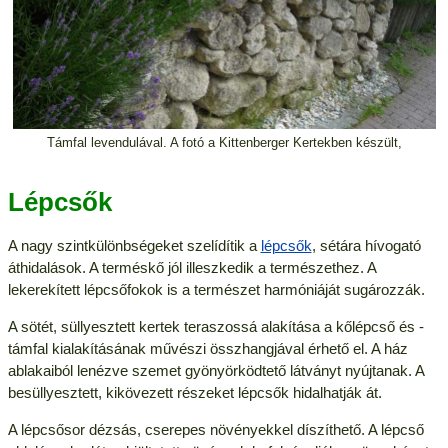
Támfal levendulával. A fotó a Kittenberger Kertekben készült,
Lépcsők
A nagy szintkülönbségeket szelídítik a
lépcsők
, sétára hívogató
áthidalások. A terméskő jól illeszkedik a természethez. A
lekerekített lépcsőfokok is a természet harmóniáját sugározzák.
A sötét, süllyesztett kertek teraszossá alakítása a kőlépcső és -
támfal kialakításának művészi összhangjával érhető el. A ház
ablakaiból lenézve szemet gyönyörködtető látványt nyújtanak. A
besüllyesztett, kikövezett részeket lépcsők hidalhatják át.
A lépcsősor dézsás, cserepes növényekkel díszíthető. A lépcső