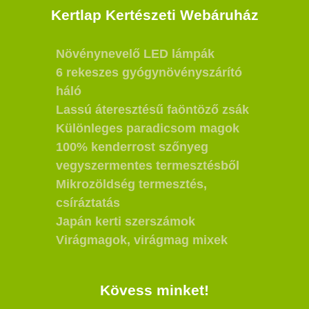
Kertlap Kertészeti Webáruház
Növénynevelő LED lámpák
6 rekeszes gyógynövényszárító
háló
Lassú áteresztésű faöntöző zsák
Különleges paradicsom magok
100% kenderrost szőnyeg
vegyszermentes termesztésből
Mikrozöldség termesztés,
csíráztatás
Japán kerti szerszámok
Virágmagok, virágmag mixek
Kövess minket!