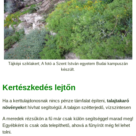
Tájképi sziklakert; A fotó a Szent István egyetem Budai kampuszán
készült.
Kertészkedés lejtőn
Ha a kerttulajdonosnak nincs pénze támfalat építeni,
talajtakaró
növények
et hívhat segítségül. A talajon szétterjedő, vízszintesen
A meredek rézsűkön a fű már csak külön segítséggel marad meg!
Egyébként is csak oda telepíthető, ahová a fűnyírót még fel lehet
tolni.