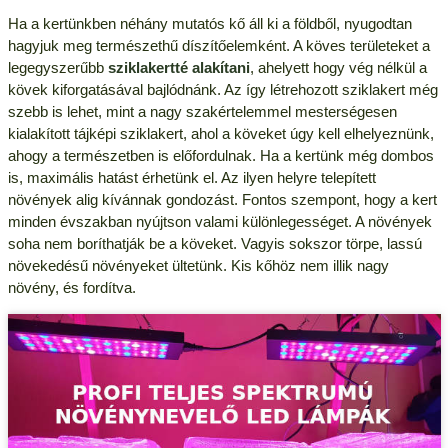
Ha a kertünkben néhány mutatós kő áll ki a földből, nyugodtan
hagyjuk meg természethű díszítőelemként. A köves területeket a
legegyszerűbb
sziklakertté alakítani
, ahelyett hogy vég nélkül a
kövek kiforgatásával bajlódnánk. Az így létrehozott sziklakert még
szebb is lehet, mint a nagy szakértelemmel mesterségesen
kialakított tájképi sziklakert, ahol a köveket úgy kell elhelyeznünk,
ahogy a természetben is előfordulnak. Ha a kertünk még dombos
is, maximális hatást érhetünk el. Az ilyen helyre telepített
növények alig kívánnak gondozást. Fontos szempont, hogy a kert
minden évszakban nyújtson valami különlegességet. A növények
soha nem boríthatják be a köveket. Vagyis sokszor törpe, lassú
növekedésű növényeket ültetünk. Kis kőhöz nem illik nagy
növény, és fordítva.