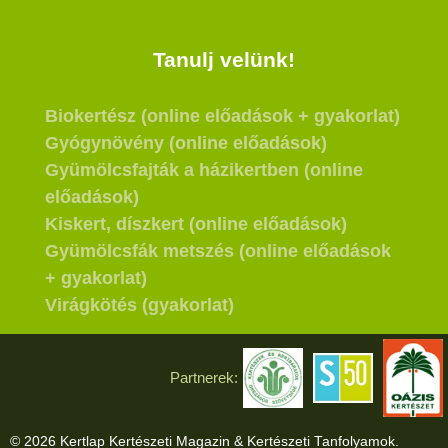
Tanulj velünk!
Biokertész (online előadások + gyakorlat)
Gyógynövény (online előadások)
Gyümölcsfajták a házikertben (online
előadások)
Kiskert, díszkert (online előadások)
Gyümölcsfák metszés (online előadások
+ gyakorlat)
Virágkötés (gyakorlat)
Partnerek:
© 2026 Kertlap Kertészeti Magazin & Kertészeti Tanfolyamok.