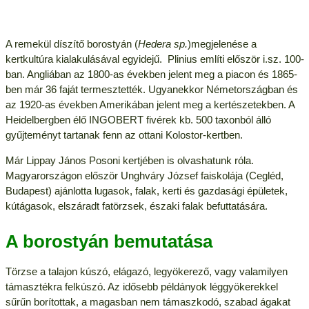
A remekül díszítő borostyán (
Hedera sp.
)megjelenése a
kertkultúra kialakulásával egyidejű. Plinius említi először i.sz. 100-
ban. Angliában az 1800-as években jelent meg a piacon és 1865-
ben már 36 faját termesztették. Ugyanekkor Németországban és
az 1920-as években Amerikában jelent meg a kertészetekben. A
Heidelbergben élő INGOBERT fivérek kb. 500 taxonból álló
gyűjteményt tartanak fenn az ottani Kolostor-kertben.
Már Lippay János Posoni kertjében is olvashatunk róla.
Magyarországon először Unghváry József faiskolája (Cegléd,
Budapest) ajánlotta lugasok, falak, kerti és gazdasági épületek,
kútágasok, elszáradt fatörzsek, északi falak befuttatására.
A borostyán bemutatása
Törzse a talajon kúszó, elágazó, legyökerező, vagy valamilyen
támasztékra felkúszó. Az idősebb példányok léggyökerekkel
sűrűn borítottak, a magasban nem támaszkodó, szabad ágakat