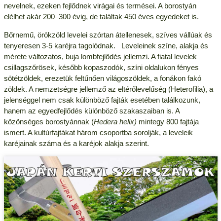
nevelnek, ezeken fejlődnek virágai és termései. A borostyán
elélhet akár 200–300 évig, de találtak 450 éves egyedeket is.
Bőrnemű, örökzöld levelei szórtan átellenesek, szíves vállúak és
tenyeresen 3-5 karéjra tagolódnak. Leveleinek színe, alakja és
mérete változatos, buja lombfejlődés jellemzi. A fiatal levelek
csillagszőrösek, később kopaszodók, színi oldalukon fényes
sötétzöldek, erezetük feltűnően világoszöldek, a fonákon fakó
zöldek. A nemzetségre jellemző az eltérőlevelűség (Heterofilia), a
jelenséggel nem csak különböző fajták esetében találkozunk,
hanem az egyedfejlődés különböző szakaszaiban is. A
közönséges borostyánnak (
Hedera helix)
mintegy 800 fajtája
ismert. A kultúrfajtákat három csoportba sorolják, a leveleik
karéjainak száma és a karéjok alakja szerint.