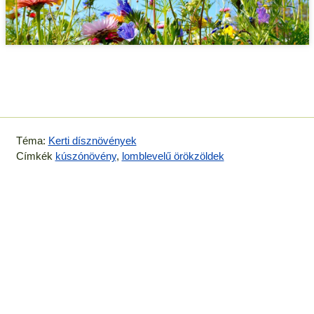
Téma:
Kerti dísznövények
Címkék
kúszónövény
,
lomblevelű örökzöldek