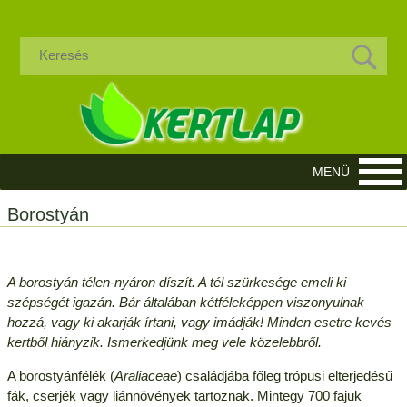
Borostyán
A borostyán télen-nyáron díszít. A tél szürkesége emeli ki
szépségét igazán. Bár általában kétféleképpen viszonyulnak
hozzá, vagy ki akarják írtani, vagy imádják! Minden esetre kevés
kertből hiányzik. Ismerkedjünk meg vele közelebbről.
A borostyánfélék (
Araliaceae
) családjába főleg trópusi elterjedésű
fák, cserjék vagy liánnövények tartoznak. Mintegy 700 fajuk