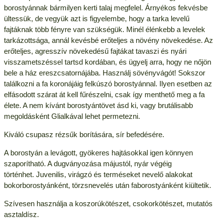
borostyánnak bármilyen kerti talaj megfelel. Árnyékos fekvésbe
ültessük, de vegyük azt is figyelembe, hogy a tarka levelű
fajtáknak több fényre van szükségük. Minél élénkebb a levelek
tarkázottsága, annál kevésbé erőteljes a növény növekedése. Az
erőteljes, agresszív növekedésű fajtákat tavaszi és nyári
visszametszéssel tartsd kordában, és ügyelj arra, hogy ne nőjön
bele a ház ereszcsatornájába. Használj sövényvágót! Sokszor
találkozni a fa koronájáig felkúszó borostyánnal. Ilyen esetben az
elfásodott szárat át kell fűrészelni, csak így menthető meg a fa
élete. A nem kívánt borostyántövet ásd ki, vagy brutálisabb
megoldásként Glialkával lehet permetezni.
Kiváló csupasz rézsűk borítására, sír befedésére.
A borostyán a levágott, gyökeres hajtásokkal igen könnyen
szaporítható. A dugványozása májustól, nyár végéig
történhet. Juvenilis, virágzó és terméseket nevelő alakokat
bokorborostyánként, törzsnevelés után faborostyánként kiültetik.
Szívesen használja a koszorúkötészet, csokorkötészet, mutatós
asztaldísz.