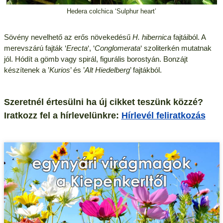
Hedera colchica ‘Sulphur heart’
Sövény nevelhető az erős növekedésű
H. hibernica
fajtáiból. A
merevszárú fajták ‘
Erecta
‘, ‘
Conglomerata
‘ szoliterkén mutatnak
jól. Hódít a gömb vagy spirál, figurális borostyán. Bonzájt
készítenek a ’
Kurios
’ és ’
Alt Hiedelberg
’ fajtákból.
Szeretnél értesülni ha új cikket teszünk közzé?
Iratkozz fel a hírlevelünkre:
Hírlevél feliratkozás