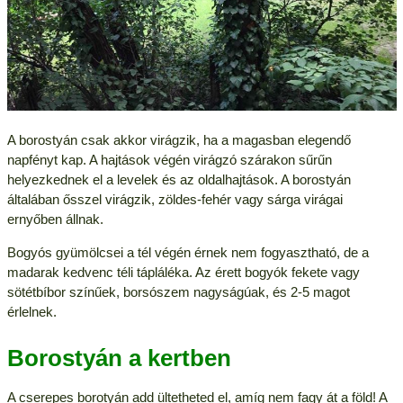
A borostyán csak akkor virágzik, ha a magasban elegendő
napfényt kap. A hajtások végén virágzó szárakon sűrűn
helyezkednek el a levelek és az oldalhajtások. A borostyán
általában ősszel virágzik, zöldes-fehér vagy sárga virágai
ernyőben állnak.
Bogyós gyümölcsei a tél végén érnek nem fogyasztható, de a
madarak kedvenc téli tápláléka. Az érett bogyók fekete vagy
sötétbíbor színűek, borsószem nagyságúak, és 2-5 magot
érlelnek.
Borostyán a kertben
A cserepes borotyán add ültetheted el, amíg nem fagy át a föld! A