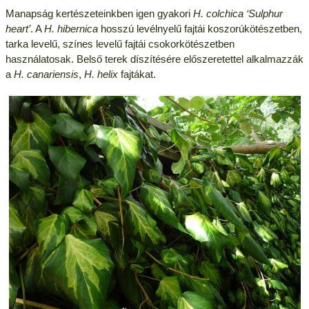
Manapság kertészeteinkben igen gyakori
H. colchica ‘Sulphur
heart’
. A
H. hibernica
hosszú levélnyelű fajtái koszorúkötészetben,
tarka levelű, színes levelű fajtái csokorkötészetben
használatosak. Belső terek díszítésére előszeretettel alkalmazzák
a
H. canariensis
,
H. helix
fajtákat.