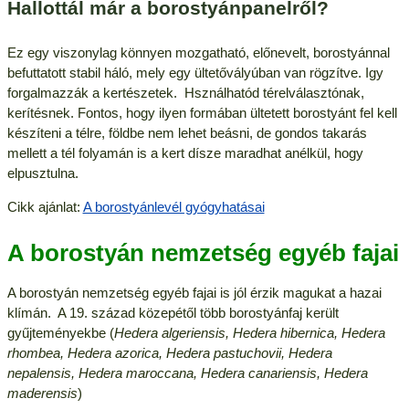
Hallottál már a borostyánpanelről?
Ez egy viszonylag könnyen mozgatható, előnevelt, borostyánnal
befuttatott stabil háló, mely egy ültetővályúban van rögzítve. Igy
forgalmazzák a kertészetek. Hsználhatód térelválasztónak,
kerítésnek. Fontos, hogy ilyen formában ültetett borostyánt fel kell
készíteni a télre, földbe nem lehet beásni, de gondos takarás
mellett a tél folyamán is a kert dísze maradhat anélkül, hogy
elpusztulna.
Cikk ajánlat:
A borostyánlevél gyógyhatásai
A borostyán nemzetség egyéb fajai
A borostyán nemzetség egyéb fajai is jól érzik magukat a hazai
klímán. A 19. század közepétől több borostyánfaj került
gyűjteményekbe (
Hedera algeriensis, Hedera hibernica, Hedera
rhombea, Hedera azorica, Hedera pastuchovii, Hedera
nepalensis, Hedera maroccana, Hedera canariensis, Hedera
maderensis
)