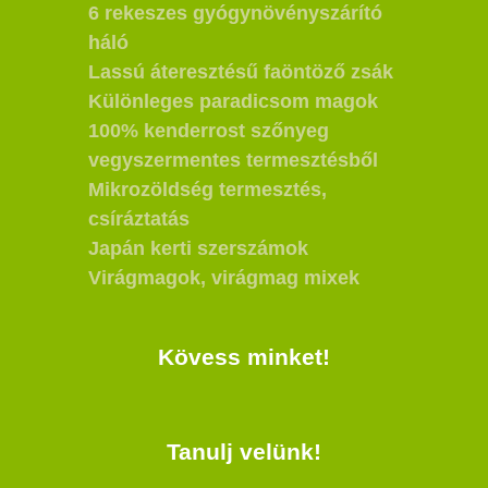
6 rekeszes gyógynövényszárító
háló
Lassú áteresztésű faöntöző zsák
Különleges paradicsom magok
100% kenderrost szőnyeg
vegyszermentes termesztésből
Mikrozöldség termesztés,
csíráztatás
Japán kerti szerszámok
Virágmagok, virágmag mixek
Kövess minket!
Tanulj velünk!