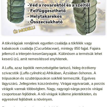
A tökvirágúak rendjének egyetlen családja a tökfélék vagy
kabakosok családja (
Cucurbitaceae
), mintegy 850 fajjal. Fajaira
jellemző a triterpén-keserűanyagok. Különösen a termésük lehet
keserű ízű, amit nemesítéssel enyhítenek.
A Luffa, azaz lopótök nemzetségébe tartozó, hideg érzékeny
szivacstök (
Luffa cylindrica
) Afrikában, Ázsiában őshonos. A
trópusokon és szubtrópusokon sokfelé termesztik. Egyéves
lágyszárú. Jellegzetes kúszónövény. Virágai egyivarúak, a porzós
virágok vannak többségben. Nagy, ragyogó-sárga porzós virágai
csoportosan fejlődnek. A női virágok külleme jelentéktelen, és
egyesével fejlődnek a növényen.