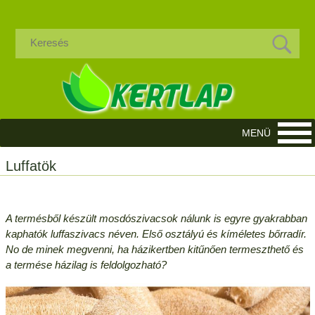
Luffatök
A termésből készült mosdószivacsok nálunk is egyre gyakrabban
kaphatók luffaszivacs néven. Első osztályú és kíméletes bőrradír.
No de minek megvenni, ha házikertben kitűnően termeszthető és
a termése házilag is feldolgozható?