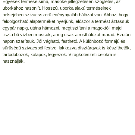
Egyesek termése sima, másoké jellegzetesen szögletes, az
uborkához hasonlít. Hosszú, uborka alakú terméseinek
belsejében szivacsszerű edénynyaláb-hálózat van. Ahhoz, hogy
feldolgozható alapterméket nyerjünk, először a termést áztassuk
egypár napig, utána hámozni, megtisztítani a magoktól, majd
tiszta bő vízben mossuk, amíg csak a rosthálózat marad. Ezután
napon szárítsuk. Jól vágható, festhető. A különböző formájú és
sűrűségű szivacsból festve, lakkozva dísztárgyak is készíthetők,
tartódobozok, kalapok, legyezők. Virágkötészeti célokra is
használják.