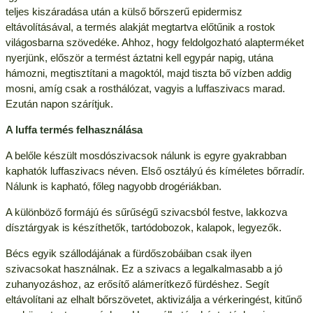
teljes kiszáradása után a külső bőrszerű epidermisz
eltávolításával, a termés alakját megtartva előtűnik a rostok
világosbarna szövedéke. Ahhoz, hogy feldolgozható alapterméket
nyerjünk, először a termést áztatni kell egypár napig, utána
hámozni, megtisztítani a magoktól, majd tiszta bő vízben addig
mosni, amíg csak a rosthálózat, vagyis a luffaszivacs marad.
Ezután napon szárítjuk.
A luffa termés felhasználása
A belőle készült mosdószivacsok nálunk is egyre gyakrabban
kaphatók luffaszivacs néven. Első osztályú és kíméletes bőrradír.
Nálunk is kapható, főleg nagyobb drogériákban.
A különböző formájú és sűrűségű szivacsból festve, lakkozva
dísztárgyak is készíthetők, tartódobozok, kalapok, legyezők.
Bécs egyik szállodájának a fürdőszobáiban csak ilyen
szivacsokat használnak. Ez a szivacs a legalkalmasabb a jó
zuhanyozáshoz, az erősítő alámerítkező fürdéshez. Segít
eltávolítani az elhalt bőrszövetet, aktivizálja a vérkeringést, kitűnő