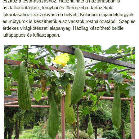
eszköz a testmasszáshoz. Használható a háztartásban is
asztaltakarításhoz, konyhai és fürdőszoba- tartozékok
takarításához csiszolóvászon helyett. Különböző ajándéktárgyak
és mütyürök is készíthetők a szivacstök rosthálózatából. Szép és
érdekes virágkötészeti alapanyag. Házilag készíthető belőle
luffapapucs és luffaszappan.