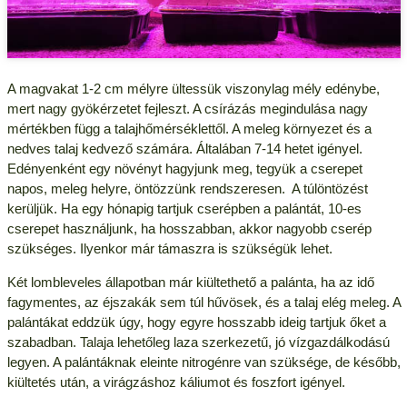
A magvakat 1-2 cm mélyre ültessük viszonylag mély edénybe,
mert nagy gyökérzetet fejleszt. A csírázás megindulása nagy
mértékben függ a talajhőmérséklettől. A meleg környezet és a
nedves talaj kedvező számára. Általában 7-14 hetet igényel.
Edényenként egy növényt hagyjunk meg, tegyük a cserepet
napos, meleg helyre, öntözzünk rendszeresen. A túlöntözést
kerüljük. Ha egy hónapig tartjuk cserépben a palántát, 10-es
cserepet használjunk, ha hosszabban, akkor nagyobb cserép
szükséges. Ilyenkor már támaszra is szükségük lehet.
Két lombleveles állapotban már kiültethető a palánta, ha az idő
fagymentes, az éjszakák sem túl hűvösek, és a talaj elég meleg. A
palántákat eddzük úgy, hogy egyre hosszabb ideig tartjuk őket a
szabadban. Talaja lehetőleg laza szerkezetű, jó vízgazdálkodású
legyen. A palántáknak eleinte nitrogénre van szüksége, de később,
kiültetés után, a virágzáshoz káliumot és foszfort igényel.