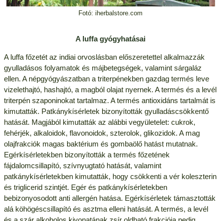
Fotó: iherbalstore.com
A luffa gyógyhatásai
A luffa főzetét az indiai orvoslásban előszeretettel alkalmazzák
gyulladásos folyamatok és májbetegségek, valamint sárgaláz
ellen. A népgyógyászatban a triterpénekben gazdag termés leve
vizelethajtó, hashajtó, a magból olajat nyernek. A termés és a levél
triterpén szaponinokat tartalmaz. A termés antioxidáns tartalmát is
kimutatták. Patkánykísérletek bizonyították gyulladáscsökkentő
hatását. Magjából kimutatták az alábbi vegyületelet: cukrok,
fehérjék, alkaloidok, flavonoidok, szterolok, glikozidok. A mag
olajfrakciók magas baktérium és gombaölő hatást mutatnak.
Egérkísérletekben bizonyították a termés főzetének
fájdalomcsillapító, szívnyugtató hatását, valamint
patkánykísérletekben kimutatták, hogy csökkenti a vér koleszterin
és triglicerid szintjét. Egér és patkánykísérletekben
bebizonyosodott anti allergén hatása. Egérkísérletek támasztották
alá köhögéscsillapító és asztma elleni hatását. A termés, a levél
és a szár alkoholos kivonatának zsír oldható frakciója pedig