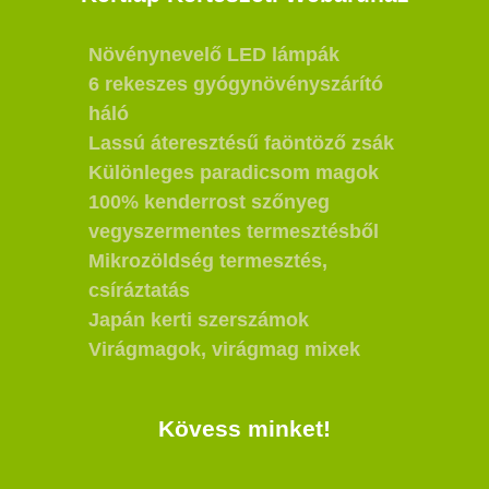
Növénynevelő LED lámpák
6 rekeszes gyógynövényszárító
háló
Lassú áteresztésű faöntöző zsák
Különleges paradicsom magok
100% kenderrost szőnyeg
vegyszermentes termesztésből
Mikrozöldség termesztés,
csíráztatás
Japán kerti szerszámok
Virágmagok, virágmag mixek
Kövess minket!