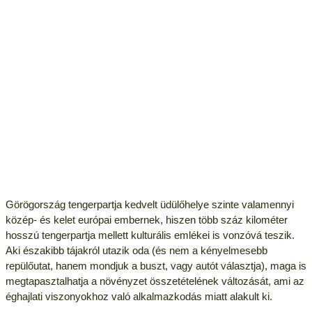
Görögország tengerpartja kedvelt üdülőhelye szinte valamennyi
közép- és kelet európai embernek, hiszen több száz kilométer
hosszú tengerpartja mellett kulturális emlékei is vonzóvá teszik.
Aki északibb tájakról utazik oda (és nem a kényelmesebb
repülőutat, hanem mondjuk a buszt, vagy autót választja), maga is
megtapasztalhatja a növényzet összetételének változását, ami az
éghajlati viszonyokhoz való alkalmazkodás miatt alakult ki.