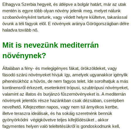
Elhagyva Szerbia hegyeit, és átlépve a bolgár határt, már az utak
mentén is egyre több olyan növény jelenik meg, melyet nálunk
szobanövényként tartunk, vagy védett helyre kiültetve, takarással
óvunk a téli fagyok elől. E növények aránya Görögországban délre
haladva tovább nő.
Mit is nevezünk mediterrán
növénynek?
Általában a fény- és melegigényes fákat, örökzöldeket, vagy
fásodó szárú növényeket hívjuk így, amelyek ugyanakkor igénylik
pihenésükhöz a hűvös, de nem fagyos telet. Ide sorolhatjuk a más
kontinensről érkezett, esetenként trópusi, szubtrópusi növényeket,
valamint az illatos és burjánzó fűszernövényeket is. A mediterrán
növények jelentős része hazánkban csak dézsában, cserépben
nevelhető. Kifejezetten napos, vagy nem túl árnyékos kertbe,
illetve teraszra ideálisak, és ha sokáig szeretnénk bennük
gyönyörködni  végigkövetve teljes kifejlődésüket , akkor
fagymentes helyen való teleltetésükről is gondoskodnunk kell,