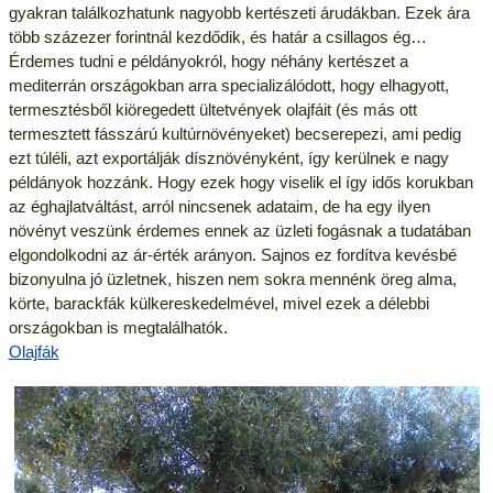
gyakran találkozhatunk nagyobb kertészeti árudákban. Ezek ára
több százezer forintnál kezdődik, és határ a csillagos ég…
Érdemes tudni e példányokról, hogy néhány kertészet a
mediterrán országokban arra specializálódott, hogy elhagyott,
termesztésből kiöregedett ültetvények olajfáit (és más ott
termesztett fásszárú kultúrnövényeket) becserepezi, ami pedig
ezt túléli, azt exportálják dísznövényként, így kerülnek e nagy
példányok hozzánk. Hogy ezek hogy viselik el így idős korukban
az éghajlatváltást, arról nincsenek adataim, de ha egy ilyen
növényt veszünk érdemes ennek az üzleti fogásnak a tudatában
elgondolkodni az ár-érték arányon. Sajnos ez fordítva kevésbé
bizonyulna jó üzletnek, hiszen nem sokra mennénk öreg alma,
körte, barackfák külkereskedelmével, mivel ezek a délebbi
országokban is megtalálhatók.
Olajfák