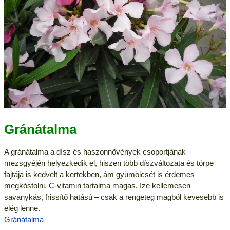
Gránátalma
A gránátalma a dísz és haszonnövények csoportjának
mezsgyéjén helyezkedik el, hiszen több díszváltozata és törpe
fajtája is kedvelt a kertekben, ám gyümölcsét is érdemes
megkóstolni. C-vitamin tartalma magas, íze kellemesen
savanykás, frissítő hatású – csak a rengeteg magból kevesebb is
elég lenne.
Gránátalma