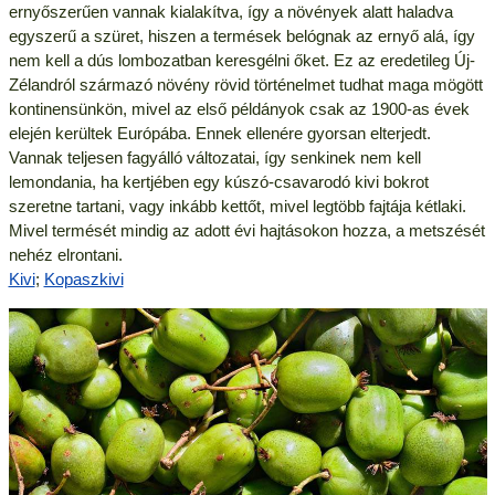
ernyőszerűen vannak kialakítva, így a növények alatt haladva
egyszerű a szüret, hiszen a termések belógnak az ernyő alá, így
nem kell a dús lombozatban keresgélni őket. Ez az eredetileg Új-
Zélandról származó növény rövid történelmet tudhat maga mögött
kontinensünkön, mivel az első példányok csak az 1900-as évek
elején kerültek Európába. Ennek ellenére gyorsan elterjedt.
Vannak teljesen fagyálló változatai, így senkinek nem kell
lemondania, ha kertjében egy kúszó-csavarodó kivi bokrot
szeretne tartani, vagy inkább kettőt, mivel legtöbb fajtája kétlaki.
Mivel termését mindig az adott évi hajtásokon hozza, a metszését
nehéz elrontani.
Kivi
;
Kopaszkivi