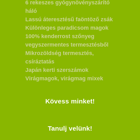
6 rekeszes gyógynövényszárító
háló
Lassú áteresztésű faöntöző zsák
Különleges paradicsom magok
100% kenderrost szőnyeg
vegyszermentes termesztésből
Mikrozöldség termesztés,
csíráztatás
Japán kerti szerszámok
Virágmagok, virágmag mixek
Kövess minket!
Tanulj velünk!