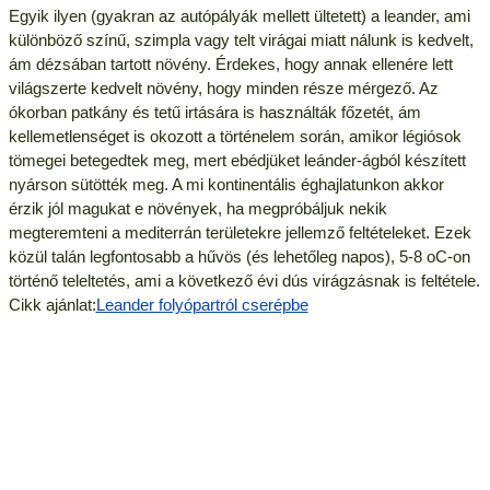
Egyik ilyen (gyakran az autópályák mellett ültetett) a leander, ami
különböző színű, szimpla vagy telt virágai miatt nálunk is kedvelt,
ám dézsában tartott növény. Érdekes, hogy annak ellenére lett
világszerte kedvelt növény, hogy minden része mérgező. Az
ókorban patkány és tetű irtására is használták főzetét, ám
kellemetlenséget is okozott a történelem során, amikor légiósok
tömegei betegedtek meg, mert ebédjüket leánder-ágból készített
nyárson sütötték meg. A mi kontinentális éghajlatunkon akkor
érzik jól magukat e növények, ha megpróbáljuk nekik
megteremteni a mediterrán területekre jellemző feltételeket. Ezek
közül talán legfontosabb a hűvös (és lehetőleg napos), 5-8 oC-on
történő teleltetés, ami a következő évi dús virágzásnak is feltétele.
Cikk ajánlat:
Leander folyópartról cserépbe