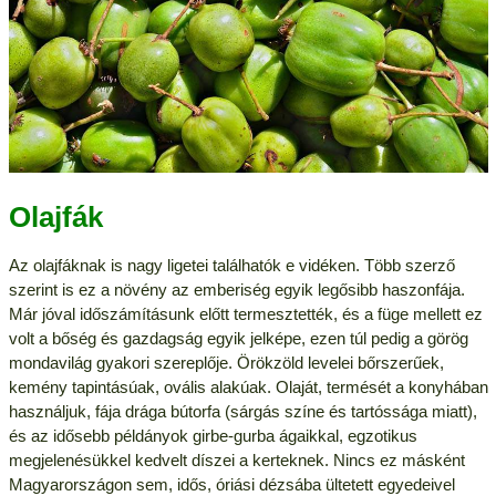
Olajfák
Az olajfáknak is nagy ligetei találhatók e vidéken. Több szerző
szerint is ez a növény az emberiség egyik legősibb haszonfája.
Már jóval időszámításunk előtt termesztették, és a füge mellett ez
volt a bőség és gazdagság egyik jelképe, ezen túl pedig a görög
mondavilág gyakori szereplője. Örökzöld levelei bőrszerűek,
kemény tapintásúak, ovális alakúak. Olaját, termését a konyhában
használjuk, fája drága bútorfa (sárgás színe és tartóssága miatt),
és az idősebb példányok girbe-gurba ágaikkal, egzotikus
megjelenésükkel kedvelt díszei a kerteknek. Nincs ez másként
Magyarországon sem, idős, óriási dézsába ültetett egyedeivel