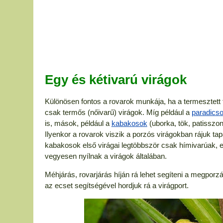
Egy és kétivarú virágok
Különösen fontos a rovarok munkája, ha a termesztett f
csak termős (nőivarű) virágok. Míg például a
paradics
is, mások, például a
kabakosok
(uborka, tök, patisszon
Ilyenkor a rovarok viszik a porzós virágokban rájuk tapa
kabakosok első virágai legtöbbször csak hímivarúak, e
vegyesen nyílnak a virágok általában.
Méhjárás, rovarjárás híján rá lehet segíteni a megpor
az ecset segítségével hordjuk rá a virágport.