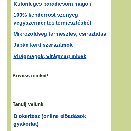
Különleges paradicsom magok
100% kenderrost szőnyeg
vegyszermentes termesztésből
Mikrozöldség termesztés, csíráztatás
.
Japán kerti szerszámok
Virágmagok, virágmag mixek
Kövess minket!
Tanulj velünk!
Biokertész (online előadások +
gyakorlat)