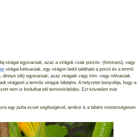
aj virágai egyivarúak, azaz a virágok csak porzós- (hímivarú), vagy
om
virágai kétivarúak, egy virágon belül található a porzó és a termő
, dinnye stb) egyivarúak, azaz virágaik vagy hím- vagy nőivarúak.
dt virágport a termős virágok bibéjére. A helyzetet bonyolítja, hogy a
zért nem is fordulhat elő terméskötődés. Ezt követően már
zásra egy puha ecset segítségével, amikor is a bibére mesterségesen