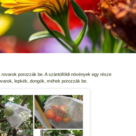
a rovarok porozzák be. A szántóföldi növények egy része
rovarok, lepkék, dongók, méhek porozzák be.