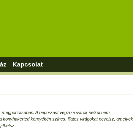
áz
Kapcsolat
ok megporzásában. A beporzást végző rovarok nélkül nem
konyhakerted környékén színes, illatos virágokat nevelsz, amelyek
íthetsz.