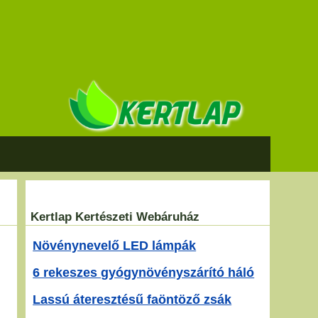
Kertlap Kertészeti Webáruház
Növénynevelő LED lámpák
6 rekeszes gyógynövényszárító háló
Lassú áteresztésű faöntöző zsák