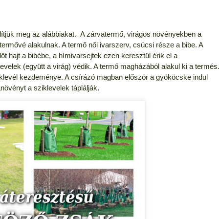
lítjük meg az alábbiakat. A zárvatermő, virágos növényekben a
ermővé alakulnak. A termő női ivarszerv, csúcsi része a bibe. A
 hajt a bibébe, a hímivarsejtek ezen keresztül érik el a
velek (együtt a virág) védik. A termő magházából alakul ki a termés
iklevél kezdeménye. A csírázó magban először a gyököcske indul
növényt a sziklevelek táplálják.