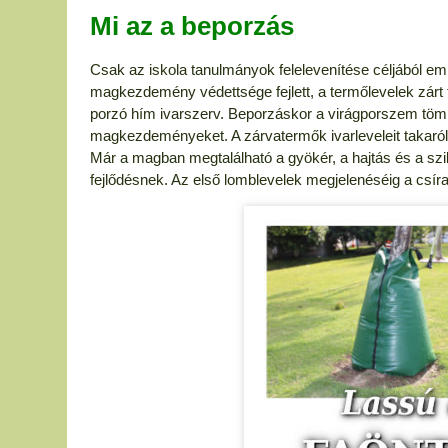
Mi az a beporzás
Csak az iskola tanulmányok felelevenítése céljából em
magkezdemény védettsége fejlett, a termőlevelek zárt t
porzó hím ivarszerv. Beporzáskor a virágporszem tömlőt
magkezdeményeket. A zárvatermők ivarleveleit takaróle
Már a magban megtalálható a gyökér, a hajtás és a sz
fejlődésnek. Az első lomblevelek megjelenéséig a csíra