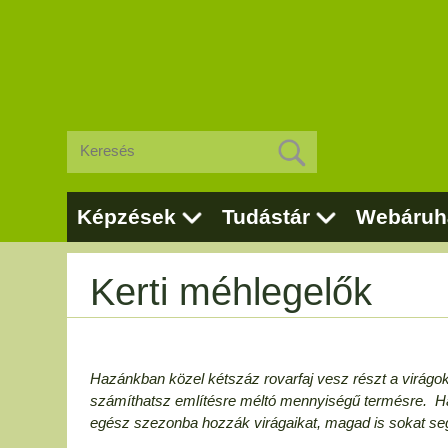
Képzések
Tudástár
Webáruh
Kerti méhlegelők
Hazánkban közel kétszáz rovarfaj vesz részt a virág
számíthatsz említésre méltó mennyiségű termésre. Ha 
egész szezonba hozzák virágaikat, magad is sokat seg