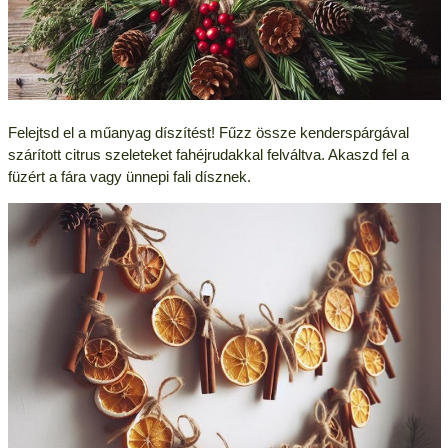
Felejtsd el a műanyag díszítést! Fűzz össze kenderspárgával
szárított citrus szeleteket fahéjrudakkal felváltva. Akaszd fel a
füzért a fára vagy ünnepi fali dísznek.