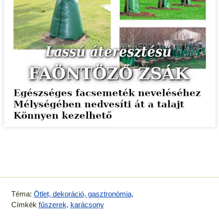
Téma:
Ötlet, dekoráció, gasztronómia,
Címkék
fűszerek
,
karácsony