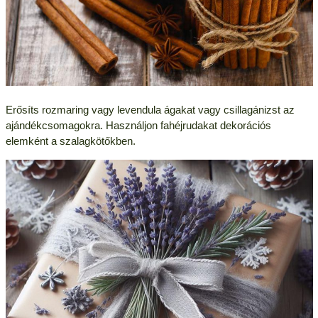
Erősíts rozmaring vagy levendula ágakat vagy csillagánizst az
ajándékcsomagokra. Használjon fahéjrudakat dekorációs
elemként a szalagkötőkben.