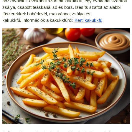
hozzávalók 1 evőkanál szárított kakukkfű, egy evőkanál szárított
zsálya, csapott teáskanál só és bors. Ízesíts szaftot az alábbi
fűszerekkel: babérlevél, majoránna, zsálya és
kakukkfű. Információk a kakukkfűről:
Kerti kakukkfű