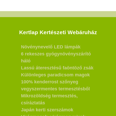
Kertlap Kertészeti Webáruház
Növénynevelő LED lámpák
6 rekeszes gyógynövényszárító
háló
Lassú áteresztésű faöntöző zsák
Különleges paradicsom magok
100% kenderrost szőnyeg
vegyszermentes termesztésből
Mikrozöldség termesztés,
csíráztatás
Japán kerti szerszámok