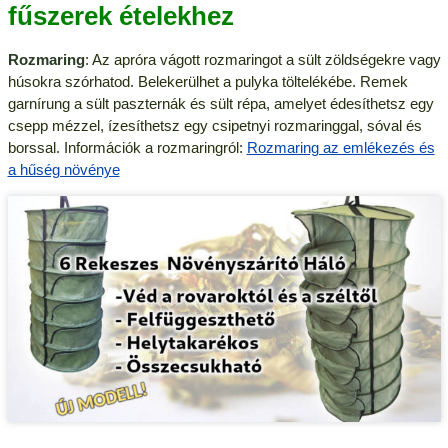
fűszerek ételekhez
Rozmaring
: Az apróra vágott rozmaringot a sült zöldségekre vagy
húsokra szórhatod. Belekerülhet a pulyka töltelékébe. Remek
garnírung a sült paszternák és sült répa, amelyet édesíthetsz egy
csepp mézzel, ízesíthetsz egy csipetnyi rozmaringgal, sóval és
borssal. Információk a rozmaringról:
Rozmaring az emlékezés és
a hűség növénye