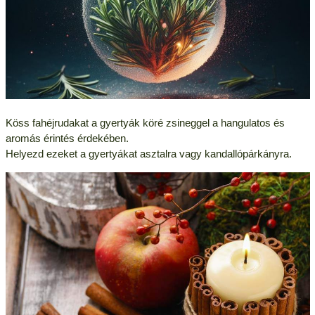
Köss fahéjrudakat a gyertyák köré zsineggel a hangulatos és
aromás érintés érdekében.
Helyezd ezeket a gyertyákat asztalra vagy kandallópárkányra.