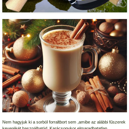
Nem hagyjuk ki a sorból forraltbort sem ,amibe az alábbi fűszerek
keverékét használhatód. Karácsonykor elmaradhatatlan