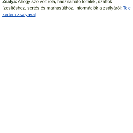
Zsálya
: Ahogy szó volt róla, használható töltelék, szaftok
ízesítéshez, sertés és marhasülthöz. Információk a zsályáról:
Tele
kertem zsályával