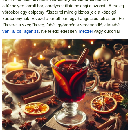
a tűzhelyen forralt bor, amelynek illata belengi a szobát.. A meleg
vörösbor egy csipetnyi fűszerrel mindig biztos jele a közelgő
karácsonynak. Élvezd a forralt bort egy hangulatos téli estén. Fő
fűszerei a szegfűszeg, fahéj, gyömbér, szerecsendió, citrushéj,
vanília
,
csillagánizs
. Ne feledd édesíteni
mézzel
vagy cukorral.