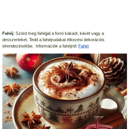
Fahéj
: Szórd meg fahéjjal a forró kakaót, kávét vagy a
desszerteket. Tedd a fahéjrudakat étkezési dekorációs
elrendezésekbe. Információk a fahéjról:
Fahéj