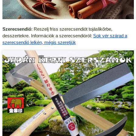
Szerecsendió
: Reszelj friss szerecsendiót tojáslikőrbe,
desszertekre. Információk a szerecsendióról:
Sok vér szárad a
szerecsendió lelkén, mégis szeretjük