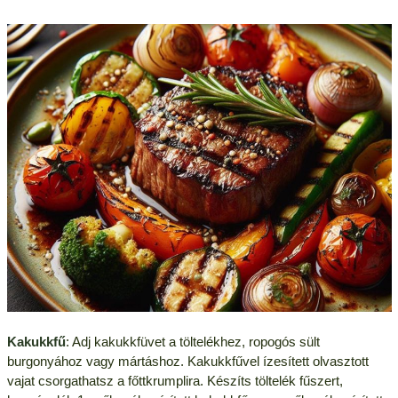
Kakukkfű
: Adj kakukkfüvet a töltelékhez, ropogós sült
burgonyához vagy mártáshoz. Kakukkfűvel ízesített olvasztott
vajat csorgathatsz a főttkrumplira. Készíts töltelék fűszert,