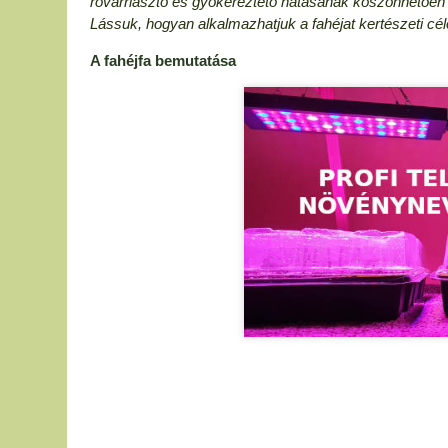
rovarriasztó és gyökereztető hatásának köszönhetőe
Lássuk, hogyan alkalmazhatjuk a fahéjat kertészeti cél
A fahéjfa bemutatása