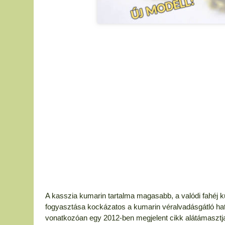
A kasszia kumarin tartalma magasabb, a valódi fahéj k
fogyasztása kockázatos a kumarin véralvadásgátló hatás
vonatkozóan egy 2012-ben megjelent cikk alátámasztja