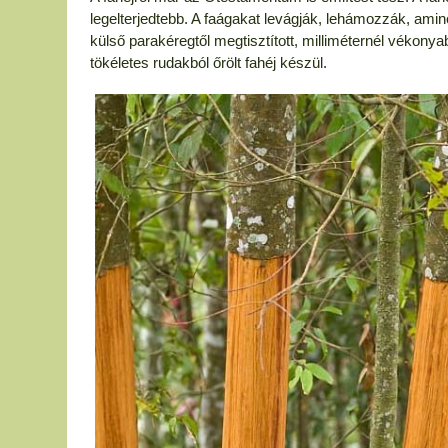
legelterjedtebb. A faágakat levágják, lehámozzák, amine
külső parakéregtől megtisztított, milliméternél vékonya
tökéletes rudakból őrölt fahéj készül.