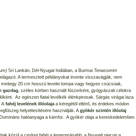
um)
Sri Lankán, Dél-Nyugat Indiában, a Burmai
Tenasserim
elágazó. A termesztett példányokat évente visszavágják, nem
, mintegy 20 cm hosszú levelei tompa vagy hegyes csúcsúak,
an gazdag
, széles körben használt fűszerként, gyógyászati célokra
ként. Az egészen fiatal levélkék élénkpirosak. Sárgás virágai laza
. A
fahéj levelének illóolaja
a kéregétől eltérő, és érdekes módon
zegfűszeg helyettesítésére használják. A
gyökér szintén illóolaj
től. Domináns hatóanyaga a kámfor. A gyökér olaja a kereskedelemben
éjak közül a ceyloni fahéj a legaromásabb, a Nyugati piacon a