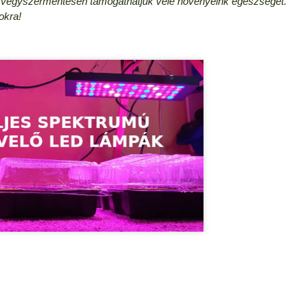
n vegyszermentesen támogathatjuk vele növényeink egészségét.
okra!