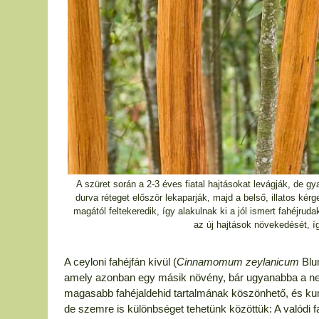
A szüret során a 2-3 éves fiatal hajtásokat levágják, de gya
durva réteget először lekaparják, majd a belső, illatos kér
magától feltekeredik, így alakulnak ki a jól ismert fahéjru
az új hajtások növekedését, í
A ceyloni fahéjfán kívül (
Cinnamomum zeylanicum
Blum
amely azonban egy másik növény, bár ugyanabba a nem
magasabb fahéjaldehid tartalmának köszönhető, és kuma
de szemre is különbséget tehetünk közöttük: A valódi f