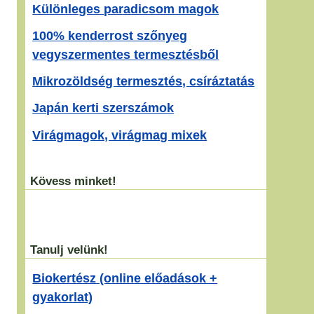
Különleges paradicsom magok
100% kenderrost szőnyeg
vegyszermentes termesztésből
Mikrozöldség termesztés, csíráztatás
Japán kerti szerszámok
Virágmagok, virágmag mixek
Kövess minket!
Tanulj velünk!
Biokertész (online előadások +
gyakorlat)