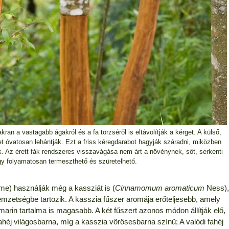
kran a vastagabb ágakról és a fa törzséről is eltávolítják a kérget. A külső,
get óvatosan lehántják. Ezt a friss kéregdarabot hagyják száradni, miközben
dak. Az érett fák rendszeres visszavágása nem árt a növénynek, sőt, serkenti
gy folyamatosan termeszthető és szüretelhető.
e) használják még a kassziát is (
Cinnamomum aromaticum
Ness),
zetségbe tartozik. A kasszia fűszer aromája erőteljesebb, amely
rin tartalma is magasabb. A két fűszert azonos módon állítják elő,
ahéj világosbarna, míg a kasszia vörösesbarna színű; A valódi fahéj