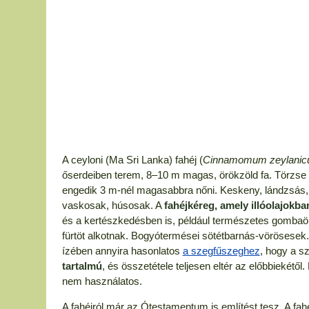
A ceyloni (Ma Sri Lanka) fahéj (
Cinnamomum zeylanic
őserdeiben terem, 8–10 m magas, örökzöld fa. Törzse 
engedik 3 m-nél magasabbra nőni. Keskeny, lándzsás
vaskosak, húsosak. A
fahéjkéreg, amely illóolajokb
és a kertészkedésben is, például természetes gombaölő
fürtöt alkotnak. Bogyótermései sötétbarnás-vörösesek
ízében annyira hasonlatos
a szegfűszeghez
, hogy a s
tartalmú
, és összetétele teljesen eltér az előbbieké
nem használatos.
A fahéjról már az Ótestamentum is említést tesz. A fah