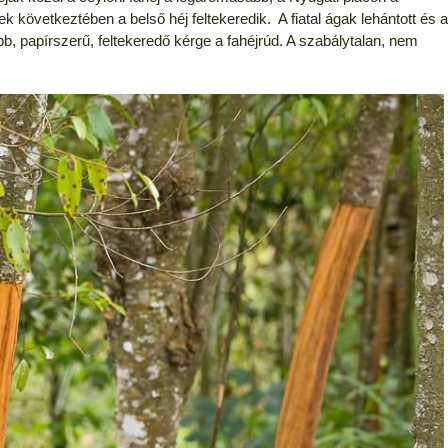
k következtében a belső héj feltekeredik. A fiatal ágak lehántott és a
bb, papírszerű, feltekeredő kérge a fahéjrúd. A szabálytalan, nem