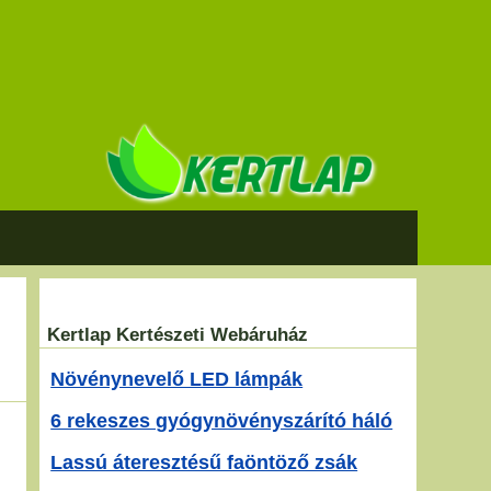
Kertlap Kertészeti Webáruház
Növénynevelő LED lámpák
6 rekeszes gyógynövényszárító háló
Lassú áteresztésű faöntöző zsák