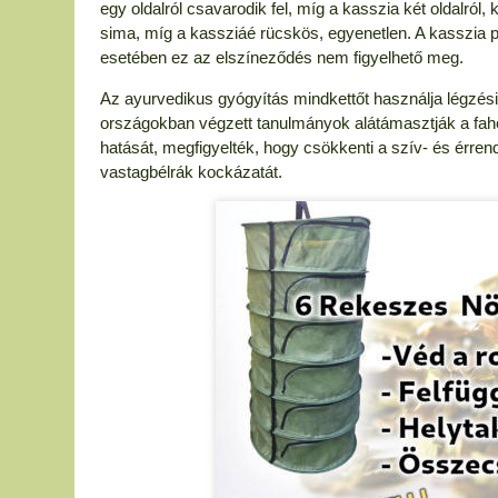
egy oldalról csavarodik fel, míg a kasszia két oldalról, 
sima, míg a kassziáé rücskös, egyenetlen. A kasszia por
esetében ez az elszíneződés nem figyelhető meg.
Az ayurvedikus gyógyítás mindkettőt használja légzés
országokban végzett tanulmányok alátámasztják a fahéj
hatását, megfigyelték, hogy csökkenti a szív- és érre
vastagbélrák kockázatát.