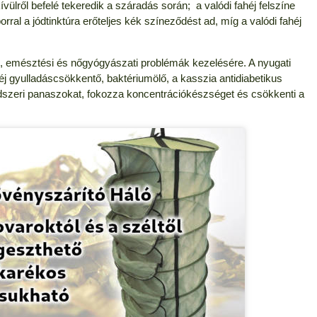
kívülről befelé tekeredik a száradás során; a valódi fahéj felszíne
ral a jódtinktúra erőteljes kék színeződést ad, míg a valódi fahéj
i, emésztési és nőgyógyászati problémák kezelésére. A nyugati
 gyulladáscsökkentő, baktériumölő, a kasszia antidiabetikus
ndszeri panaszokat, fokozza koncentrációkészséget és csökkenti a