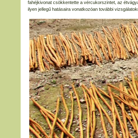
fahéjkivonat csökkentette a vércukorszintet, az étvágya
ilyen jellegű hatásaira vonatkozóan további vizsgálato