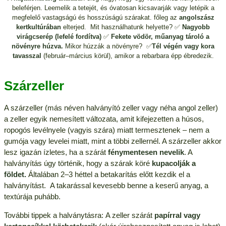
beleférjen. Leemelik a tetejét, és óvatosan kicsavarják vagy letépik a
megfelelő vastagságú és hosszúságú szárakat. főleg az
angolszász
kertkultúrában
elterjed. Mit használhatunk helyette? ✅
Nagyobb
virágcserép (lefelé fordítva)
✅
Fekete vödör, műanyag tároló a
növényre húzva.
Mikor húzzák a növényre? ✅
Tél végén vagy kora
tavasszal
(február–március körül), amikor a rebarbara épp ébredezik.
Szárzeller
A szárzeller (más néven halványító zeller vagy néha angol zeller)
a zeller egyik nemesített változata, amit kifejezetten a húsos,
ropogós levélnyele (vagyis szára) miatt termesztenek – nem a
gumója vagy levelei miatt, mint a többi zellernél. A szárzeller akkor
lesz igazán ízletes, ha a szárát
fénymentesen nevelik
. A
halványítás úgy történik, hogy a szárak köré
kupacolják a
földet.
Általában 2–3 héttel a betakarítás előtt kezdik el a
halványítást. A takarással kevesebb benne a keserű anyag, a
textúrája puhább.
További tippek a halványtásra: A zeller szárát
papírral vagy