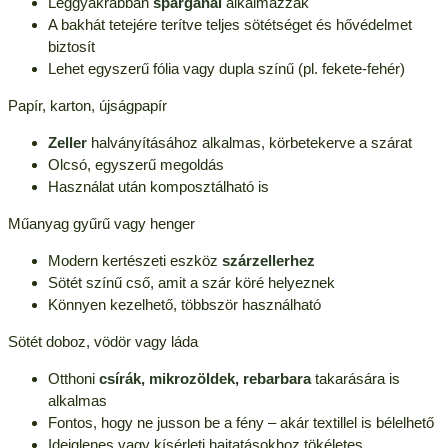
Leggyakrabban
spárgánál
alkalmazzák
A bakhát tetejére terítve teljes sötétséget és hővédelmet
biztosít
Lehet egyszerű fólia vagy dupla színű (pl. fekete-fehér)
Papír, karton, újságpapír
Zeller
halványításához alkalmas, körbetekerve a szárat
Olcsó, egyszerű megoldás
Használat után komposztálható is
Műanyag gyűrű vagy henger
Modern kertészeti eszköz
szárzellerhez
Sötét színű cső, amit a szár köré helyeznek
Könnyen kezelhető, többször használható
Sötét doboz, vödör vagy láda
Otthoni
csírák, mikrozöldek, rebarbara
takarására is
alkalmas
Fontos, hogy ne jusson be a fény – akár textillel is bélelhető
Ideiglenes vagy kísérleti hajtatásokhoz tökéletes