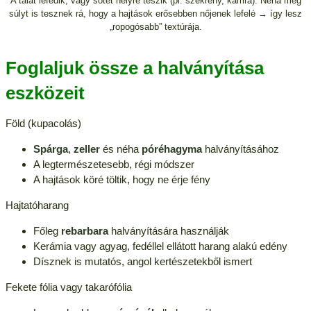
A tálat lefedik, vagy sötét helyre teszik (pl. szekrény, kamra). Néha még
súlyt is tesznek rá, hogy a hajtások erősebben nőjenek lefelé → így lesz
„ropogósabb” textúrája.
Foglaljuk össze a halványítása
eszközeit
Föld (kupacolás)
Spárga
,
zeller
és néha
póréhagyma
halványításához
A legtermészetesebb, régi módszer
A hajtások köré töltik, hogy ne érje fény
Hajtatóharang
Főleg
rebarbara
halványítására használják
Kerámia vagy agyag, fedéllel ellátott harang alakú edény
Dísznek is mutatós, angol kertészetekből ismert
Fekete fólia vagy takarófólia