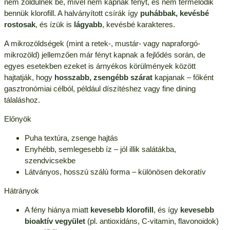
nem zöldülnek be, mivel nem kapnak fényt, és nem termelődik
bennük klorofill. A halványított csírák így
puhábbak, kevésbé
rostosak
, és ízük is
lágyabb
, kevésbé karakteres.
A mikrozöldségek (mint a retek-, mustár- vagy napraforgó-
mikrozöld) jellemzően már fényt kapnak a fejlődés során, de
egyes esetekben ezeket is árnyékos körülmények között
hajtatják, hogy
hosszabb, zsengébb szárat
kapjanak – főként
gasztronómiai célból, például díszítéshez vagy fine dining
tálaláshoz.
Előnyök
Puha textúra, zsenge hajtás
Enyhébb, semlegesebb íz – jól illik salátákba,
szendvicsekbe
Látványos, hosszú szálú forma – különösen dekoratív
Hátrányok
A fény hiánya miatt
kevesebb klorofill
, és így
kevesebb
bioaktív vegyület
(pl. antioxidáns, C-vitamin, flavonoidok)