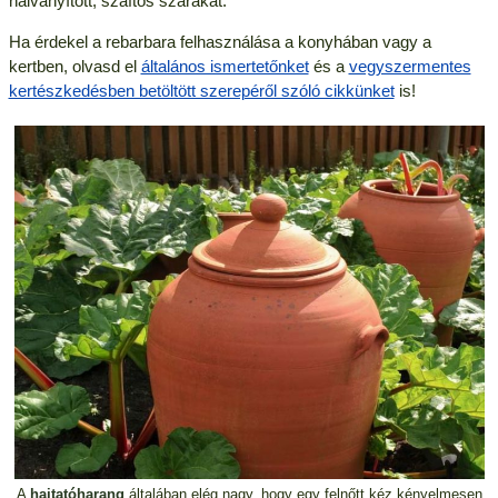
halványított, szaftos szárakat.
Ha érdekel a rebarbara felhasználása a konyhában vagy a
kertben, olvasd el
általános ismertetőnket
és a
vegyszermentes
kertészkedésben betöltött szerepéről szóló cikkünket
is!
A
hajtatóharang
általában elég nagy, hogy egy felnőtt kéz kényelmesen