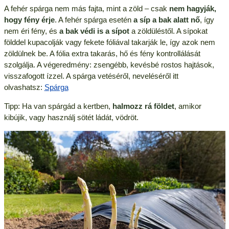
A fehér spárga nem más fajta, mint a zöld – csak
nem hagyják,
hogy fény érje
. A fehér spárga esetén
a síp a bak alatt nő
, így
nem éri fény, és
a bak védi is a sípot
a zöldüléstől. A sípokat
földdel kupacolják vagy fekete fóliával takarják le, így azok nem
zöldülnek be. A fólia extra takarás, hő és fény kontrollálását
szolgálja. A végeredmény: zsengébb, kevésbé rostos hajtások,
visszafogott ízzel. A spárga vetéséről, neveléséről itt
olvashatsz:
Spárga
Tipp: Ha van spárgád a kertben,
halmozz rá földet
, amikor
kibújik, vagy használj sötét ládát, vödröt.