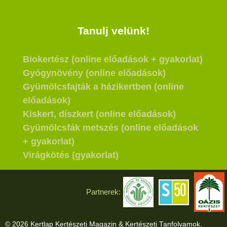
Tanulj velünk!
Biokertész (online előadások + gyakorlat)
Gyógynövény (online előadások)
Gyümölcsfajták a házikertben (online
előadások)
Kiskert, díszkert (online előadások)
Gyümölcsfák metszés (online előadások
+ gyakorlat)
Virágkötés (gyakorlat)
Partnerek:
© 2026 Kertlap Kertészeti Magazin & Kertészeti Tanfolyamok.