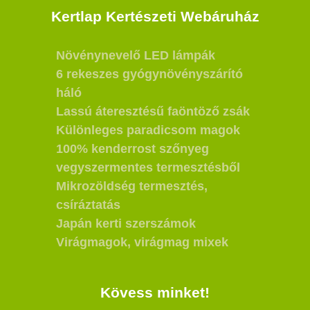
Kertlap Kertészeti Webáruház
Növénynevelő LED lámpák
6 rekeszes gyógynövényszárító
háló
Lassú áteresztésű faöntöző zsák
Különleges paradicsom magok
100% kenderrost szőnyeg
vegyszermentes termesztésből
Mikrozöldség termesztés,
csíráztatás
Japán kerti szerszámok
Virágmagok, virágmag mixek
Kövess minket!