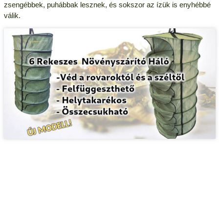
zsengébbek, puhábbak lesznek, és sokszor az ízük is enyhébbé
válik.