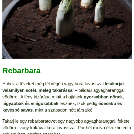
Rebarbara
Ehhez a töveket még tél végén vagy kora tavasszal
letakarják
valamilyen sötét, meleg takarással
– például agyagharanggal,
vödörrel. A fény kizárása miatt a hajtások
gyorsabban nőnek
,
lágyabbak és világosabbak
lesznek, ízük pedig
édesebb és
kevésbé savas
, mint a szabadon nőtt társaiké.
Takarj le egy rebarbaratövet egy nagyobb agyagharanggal, fekete
vödörrel vagy kukával kora tavasszal. Pár hét múlva élvezheted a