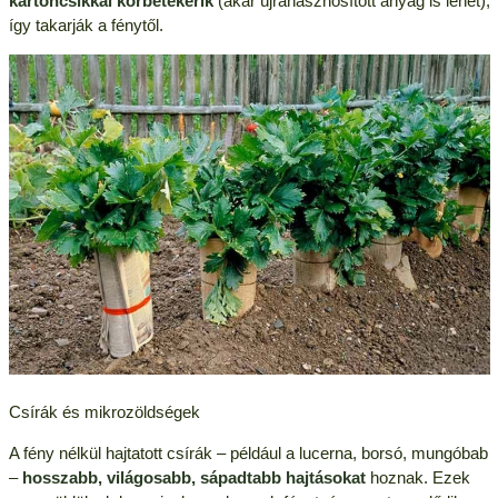
kartoncsíkkal körbetekerik
(akár újrahasznosított anyag is lehet),
így takarják a fénytől.
Csírák és mikrozöldségek
A fény nélkül hajtatott csírák – például a lucerna, borsó, mungóbab
–
hosszabb, világosabb, sápadtabb hajtásokat
hoznak. Ezek