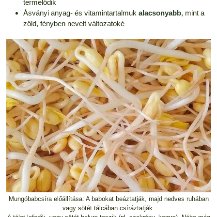
termelődik
Ásványi anyag- és vitamintartalmuk
alacsonyabb
, mint a
zöld, fényben nevelt változatoké
Mungóbabcsíra előállítása: A babokat beáztatják, majd nedves ruhában
vagy sötét tálcában csíráztatják.