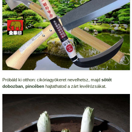
Próbáld ki otthon: cikóriagyökeret nevelhetsz, majd
sötét
dobozban, pincében
hajtathatod a zárt levélrózsákat.